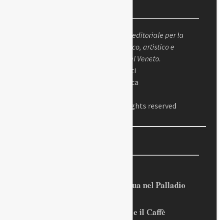
Chi siamo
Padova Sorprende
è un progetto editoriale per la
valorizzazione del patrimonio storico, artistico e
culturale della città di Padova e del Veneto.
Dir. responsabile: Gianluigi Peretti
Dir. editoriale: Alessandro Cabianca
Presidente: Antonio Fiorito
© 2023 Padova Sorprende – All Rights reserved
Recenti
Rilevata l’importanza dell’acqua nel Palladio
Prospero Alpini, il suo ritratto e il Caffè