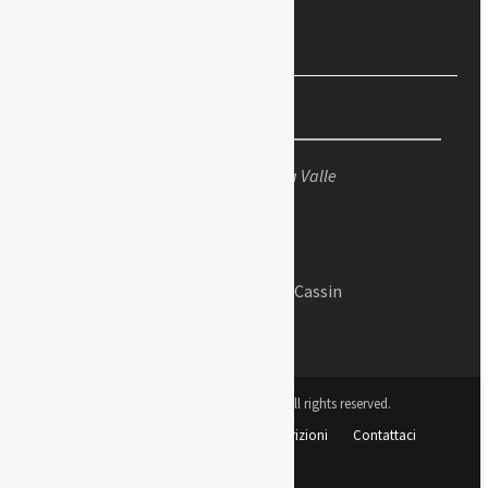
Sandro Penna, poeta dell’eros
La foto
Santa Giustina vista dal Prato della Valle
Messaggi d'amore di Adriano Cassin
Copyright © Padova Sorprende All rights reserved.
Lo Statuto
Il progetto
Sottoscrizioni
Contattaci
Il mio account