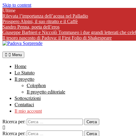
Skip to content
Ultime
Rilevata l’importanza dell’acqua nel Palladio
Prospero Alpini, il suo ritratto e il Caffè
Sandro Penna, poeta dell’eros
Giuseppe Barbieri e Niccolò Tommaseo i due grandi letterati che cele
Il tesoro nascosto di Padova: il First Folio di Shakespeare
Menu
Home
Lo Statuto
Il progetto
Colophon
Il progetto editoriale
Sottoscrizioni
Contattaci
Il mio account
Ricerca per:
Ricerca per: