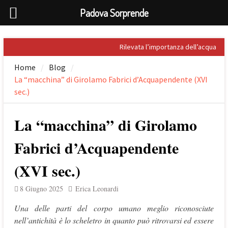
Padova Sorprende
Skip
Rilevata l’importanza dell’acqua
to
nel Palladio
Home
Blog
content
Prospero Alpini, il suo ritratto e il
La “macchina” di Girolamo Fabrici d’Acquapendente (XVI
Caffè
Sandro Penna, poeta dell’eros
sec.)
Giuseppe Barbieri e Niccolò
Tommaseo i due grandi letterati
La “macchina” di Girolamo
che celebrarono Torreglia (PD)
Il tesoro nascosto di Padova: il
Fabrici d’Acquapendente
First Folio di Shakespeare
(XVI sec.)
8 Giugno 2025
Erica Leonardi
Una delle parti del corpo umano meglio riconosciute
nell’antichità è lo scheletro in quanto può ritrovarsi ed essere