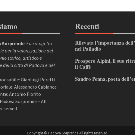
siamo
Recenti
Rilevata l’importanza dell
 Sorprende
è un progetto
nel Palladio
le per la valorizzazione del
io storico, artistico e
Prospero Alpini, il suo ritr
e della città di Padova e del
il Caffè
Sandro Penna, poeta dell’e
sponsabile: Gianluigi Peretti
itoriale: Alessandro Cabianca
nte: Antonio Fiorito
Padova Sorprende – All
reserved
Copyright © Padova Sorprende All rights reserved.