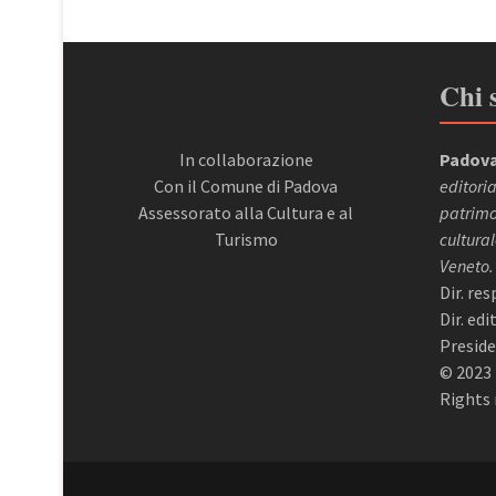
Chi 
In collaborazione
Padova
Con il Comune di Padova
editoria
Assessorato alla Cultura e al
patrimon
Turismo
cultural
Veneto.
Dir. re
Dir. ed
Preside
© 2023 
Rights 