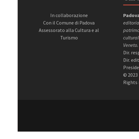
In collaborazione
Padova
Con il Comune di Padova
editoria
Assessorato alla Cultura e al
patrimon
Turismo
cultural
Veneto.
Dir. re
Dir. ed
Preside
© 2023 
Rights 