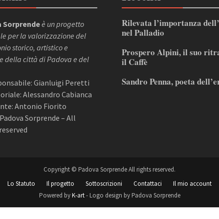
Rilevata l’importanza dell
 Sorprende
è un progetto
nel Palladio
le per la valorizzazione del
io storico, artistico e
Prospero Alpini, il suo ritr
e della città di Padova e del
il Caffè
Sandro Penna, poeta dell’e
sponsabile: Gianluigi Peretti
itoriale: Alessandro Cabianca
nte: Antonio Fiorito
Padova Sorprende – All
reserved
Copyright © Padova Sorprende All rights reserved.
Lo Statuto
Il progetto
Sottoscrizioni
Contattaci
Il mio account
Powered by
K-art
- Logo design by Padova Sorprende