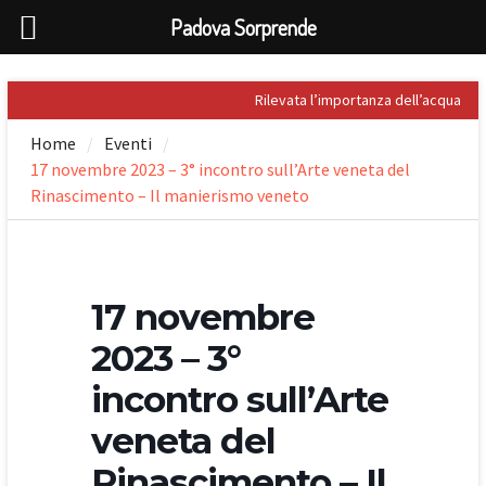
Padova Sorprende
Skip
Rilevata l’importanza dell’acqua
to
nel Palladio
Home
Eventi
content
Prospero Alpini, il suo ritratto e il
17 novembre 2023 – 3° incontro sull’Arte veneta del
Caffè
Sandro Penna, poeta dell’eros
Rinascimento – Il manierismo veneto
Giuseppe Barbieri e Niccolò
Tommaseo i due grandi letterati
che celebrarono Torreglia (PD)
Il tesoro nascosto di Padova: il
17 novembre
First Folio di Shakespeare
2023 – 3°
incontro sull’Arte
veneta del
Rinascimento – Il