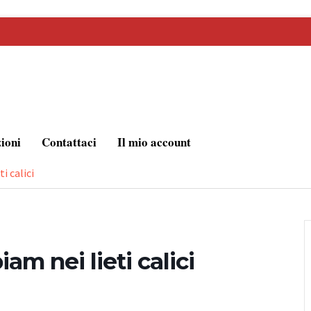
zioni
Contattaci
Il mio account
i calici
am nei lieti calici