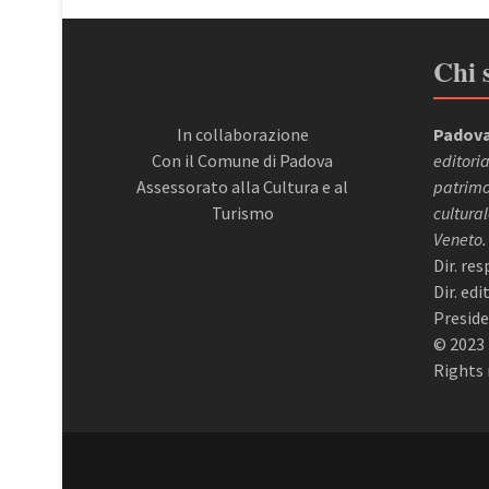
Chi 
In collaborazione
Padova
Con il Comune di Padova
editoria
Assessorato alla Cultura e al
patrimon
Turismo
cultural
Veneto.
Dir. re
Dir. ed
Preside
© 2023 
Rights 