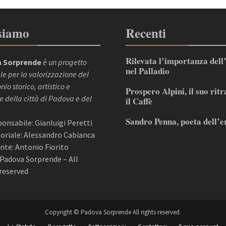
siamo
Recenti
Rilevata l’importanza dell
 Sorprende
è un progetto
nel Palladio
le per la valorizzazione del
io storico, artistico e
Prospero Alpini, il suo ritr
e della città di Padova e del
il Caffè
Sandro Penna, poeta dell’e
sponsabile: Gianluigi Peretti
itoriale: Alessandro Cabianca
nte: Antonio Fiorito
Padova Sorprende – All
reserved
Copyright © Padova Sorprende All rights reserved.