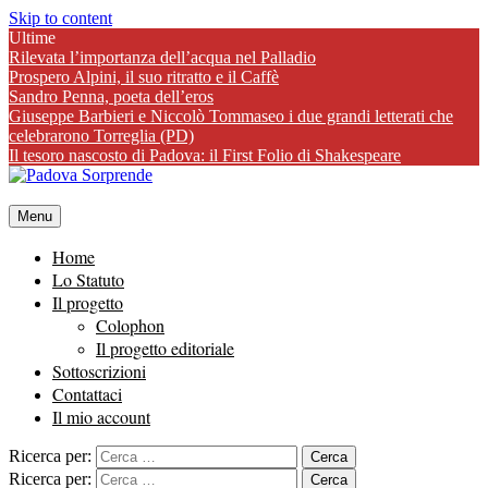
Skip to content
Ultime
Rilevata l’importanza dell’acqua nel Palladio
Prospero Alpini, il suo ritratto e il Caffè
Sandro Penna, poeta dell’eros
Giuseppe Barbieri e Niccolò Tommaseo i due grandi letterati che
celebrarono Torreglia (PD)
Il tesoro nascosto di Padova: il First Folio di Shakespeare
Menu
Home
Lo Statuto
Il progetto
Colophon
Il progetto editoriale
Sottoscrizioni
Contattaci
Il mio account
Ricerca per:
Ricerca per: