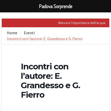
Padova Sorprende
Skip
Rilevata l’importanza dell’acqua
to
nel Palladio
Home
Eventi
content
Prospero Alpini, il suo ritratto e il
Incontri con l’autore: E. Grandesso e G. Fierro
Caffè
Sandro Penna, poeta dell’eros
Giuseppe Barbieri e Niccolò
Tommaseo i due grandi letterati
che celebrarono Torreglia (PD)
Incontri con
Il tesoro nascosto di Padova: il
First Folio di Shakespeare
l’autore: E.
Grandesso e G.
Fierro