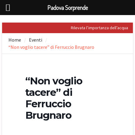
Padova Sorprende
Skip
Rilevata l’importanza dell’acqua
to
nel Palladio
Home
Eventi
content
Prospero Alpini, il suo ritratto e il
“Non voglio tacere” di Ferruccio Brugnaro
Caffè
Sandro Penna, poeta dell’eros
Giuseppe Barbieri e Niccolò
Tommaseo i due grandi letterati
che celebrarono Torreglia (PD)
“Non voglio
Il tesoro nascosto di Padova: il
First Folio di Shakespeare
tacere” di
Ferruccio
Brugnaro