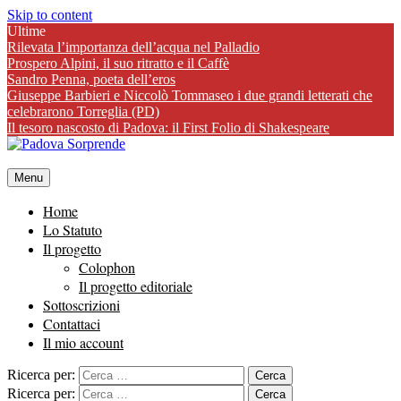
Skip to content
Ultime
Rilevata l’importanza dell’acqua nel Palladio
Prospero Alpini, il suo ritratto e il Caffè
Sandro Penna, poeta dell’eros
Giuseppe Barbieri e Niccolò Tommaseo i due grandi letterati che
celebrarono Torreglia (PD)
Il tesoro nascosto di Padova: il First Folio di Shakespeare
Menu
Home
Lo Statuto
Il progetto
Colophon
Il progetto editoriale
Sottoscrizioni
Contattaci
Il mio account
Ricerca per:
Ricerca per: