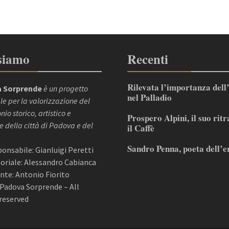
siamo
Recenti
Rilevata l’importanza dell
 Sorprende
è un progetto
nel Palladio
le per la valorizzazione del
io storico, artistico e
Prospero Alpini, il suo ritr
e della città di Padova e del
il Caffè
Sandro Penna, poeta dell’e
sponsabile: Gianluigi Peretti
itoriale: Alessandro Cabianca
nte: Antonio Fiorito
Padova Sorprende – All
reserved