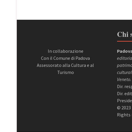
Chi 
In collaborazione
Padova
Con il Comune di Padova
editoria
Assessorato alla Cultura e al
patrimon
Turismo
cultural
Veneto.
Dir. re
Dir. ed
Preside
© 2023 
Rights 