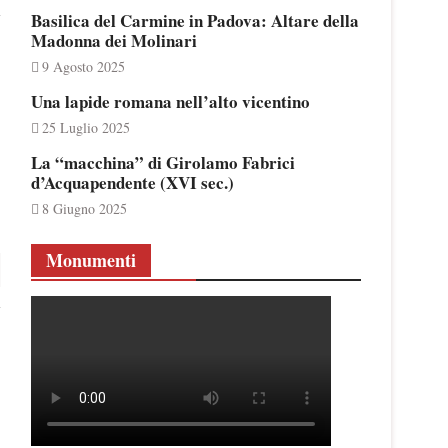
Basilica del Carmine in Padova: Altare della
Madonna dei Molinari
9 Agosto 2025
Una lapide romana nell’alto vicentino
25 Luglio 2025
La “macchina” di Girolamo Fabrici
d’Acquapendente (XVI sec.)
8 Giugno 2025
Monumenti