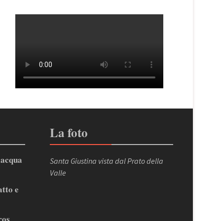
La foto
’acqua
Santa Giustina vista dal Prato della
Valle
atto e
ros