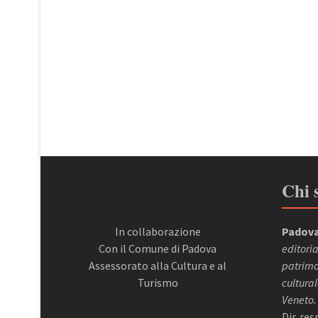
Chi 
In collaborazione
Padova
Con il Comune di Padova
editoria
Assessorato alla Cultura e al
patrimon
Turismo
cultural
Veneto.
Dir. re