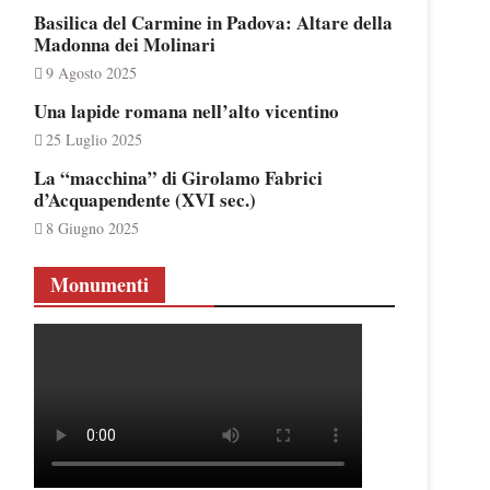
Basilica del Carmine in Padova: Altare della
Madonna dei Molinari
9 Agosto 2025
Una lapide romana nell’alto vicentino
25 Luglio 2025
La “macchina” di Girolamo Fabrici
d’Acquapendente (XVI sec.)
8 Giugno 2025
Monumenti