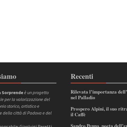
siamo
Recenti
Rilevata l’importanza dell
 Sorprende
è un progetto
nel Palladio
le per la valorizzazione del
io storico, artistico e
Prospero Alpini, il suo ritr
e della città di Padova e del
il Caffè
Sandro Penna, poeta dell’e
sponsabile: Gianluigi Peretti