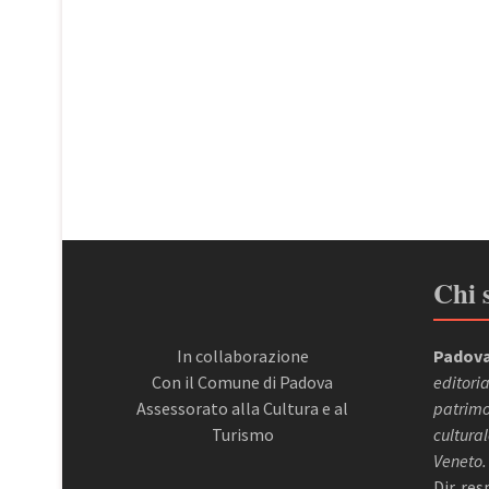
Chi 
In collaborazione
Padova
Con il Comune di Padova
editoria
Assessorato alla Cultura e al
patrimon
Turismo
cultural
Veneto.
Dir. re