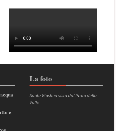
La foto
’acqua
Santa Giustina vista dal Prato della
Valle
atto e
ros