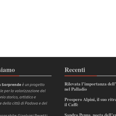
siamo
Recenti
Rilevata l’importanza dell
 Sorprende
è un progetto
nel Palladio
le per la valorizzazione del
io storico, artistico e
Prospero Alpini, il suo ritr
e della città di Padova e del
il Caffè
Sandro Penna, poeta dell’e
sponsabile: Gianluigi Peretti