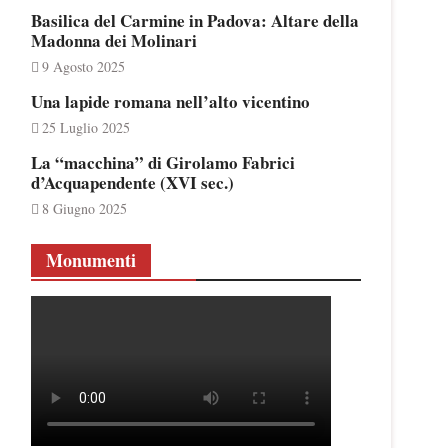
Basilica del Carmine in Padova: Altare della
Madonna dei Molinari
9 Agosto 2025
Una lapide romana nell’alto vicentino
25 Luglio 2025
La “macchina” di Girolamo Fabrici
d’Acquapendente (XVI sec.)
8 Giugno 2025
Monumenti