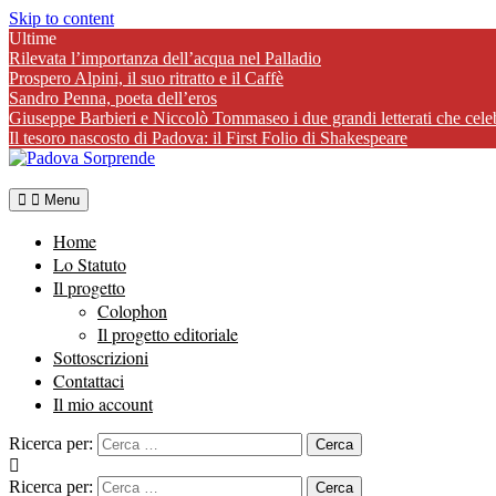
Skip to content
Ultime
Rilevata l’importanza dell’acqua nel Palladio
Prospero Alpini, il suo ritratto e il Caffè
Sandro Penna, poeta dell’eros
Giuseppe Barbieri e Niccolò Tommaseo i due grandi letterati che cele
Il tesoro nascosto di Padova: il First Folio di Shakespeare
Menu
Home
Lo Statuto
Il progetto
Colophon
Il progetto editoriale
Sottoscrizioni
Contattaci
Il mio account
Ricerca per:
Ricerca per: