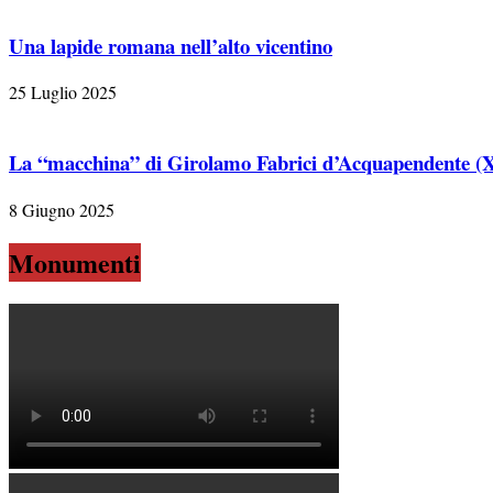
Una lapide romana nell’alto vicentino
25 Luglio 2025
La “macchina” di Girolamo Fabrici d’Acquapendente (X
8 Giugno 2025
Monumenti