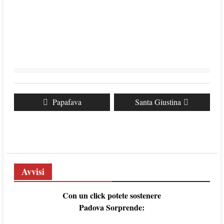
Navigazione
Previous
Papafava
Next
Santa Giustina
articoli
post:
post:
Avvisi
Con un click potete sostenere
Padova Sorprende: