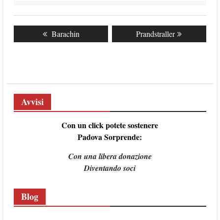
Navigazione
Previous
Barachin
Next
Prandstraller
articoli
post:
post:
Avvisi
Con un click potete sostenere
Padova Sorprende:
Con una libera donazione
Diventando soci
Blog