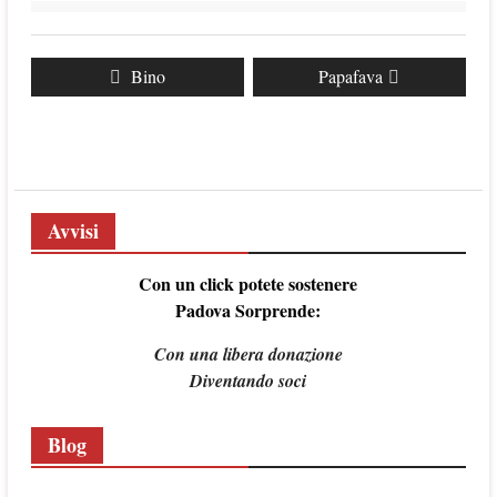
Navigazione
Previous
Bino
Next
Papafava
articoli
post:
post:
Avvisi
Con un click potete sostenere
Padova Sorprende:
Con una libera donazione
Diventando soci
Blog