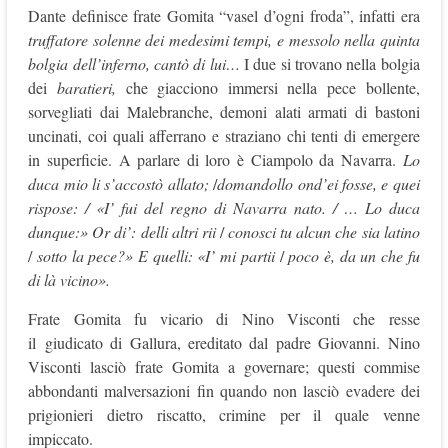
Dante definisce frate Gomita “vasel d’ogni froda”, infatti era
truffatore solenne dei medesimi tempi, e messolo nella quinta
bolgia dell’inferno, cantò di lui…
I due si trovano nella bolgia
dei
baratieri,
che giacciono immersi nella pece bollente,
sorvegliati dai Malebranche, demoni alati armati di bastoni
uncinati, coi quali afferrano e straziano chi tenti di emergere
in superficie. A parlare di loro è Ciampolo da Navarra.
Lo
duca mio li s’accostò allato;
/
domandollo ond’ei fosse, e quei
rispose: / «I’ fui del regno di Navarra nato. / …
Lo duca
dunque:» Or di’: delli altri
rii
/
conosci tu alcun che sia latino
/
sotto la pece?» E quelli: «I’ mi partii
/
poco è, da un che fu
di là vicino».
Frate Gomita fu vicario di Nino Visconti che resse
il giudicato di Gallura, ereditato dal padre Giovanni. Nino
Visconti lasciò frate Gomita a governare; questi commise
abbondanti malversazioni fin quando non lasciò evadere dei
prigionieri dietro riscatto, crimine per il quale venne
impiccato.