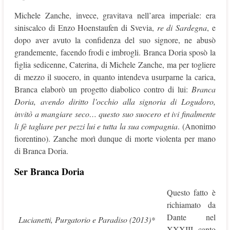
Michele Zanche, invece, gravitava nell’area imperiale: era
siniscalco di Enzo Hoenstaufen di Svevia,
re di Sardegna
, e
dopo aver avuto la confidenza del suo signore, ne abusò
grandemente, facendo frodi e imbrogli. Branca Doria sposò la
figlia sedicenne, Caterina, di Michele Zanche, ma per togliere
di mezzo il suocero, in quanto intendeva usurparne la carica,
Branca elaborò un progetto diabolico contro di lui:
Branca
Doria, avendo diritto l’occhio alla signoria di Logudoro,
invitò a mangiare seco… questo suo suocero et ivi finalmente
li fè tagliare per pezzi lui e tutta la sua compagnia
. (Anonimo
fiorentino). Zanche morì dunque di morte violenta per mano
di Branca Doria.
Ser Branca Doria
Questo fatto è
richiamato da
Dante nel
Lucianetti, Purgatorio e Paradiso (2013)*
XXXIII canto