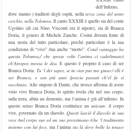
dell’Inferno,
dove stanno i traditori degli ospiti, nella
terza zona del nono
cerchio, nella Tolomea
. Il canto XXXIII è quello sia del conte
Ugolino (di cui Nino Visconti era il nipote), sia di Branca
Doria, il genero di Michele Zanche. Costui diventa fonte di
una storia del tutto particolare, perché particolare è la sua
condizione di “vivo” /ma anche “morto”.
Cotal vantaggio ha
questa Tolomea,/ che spesse volte l’anima ci cade/innanzi
ch’Atropos mossa le dea.
E questo è proprio il caso di ser
Branca Doria
: Tu ‘l dei saper, se tu vien pur mo giuso:/ elli è
ser Branca, e son più anni /poscia passati ch’el fu sì
racchiuso.
Allo stupore di Dante, che invece afferma di avere
visto vivo Branca Doria, lo spirito rivela che nel suo corpo,
sulla terra, abita un demonio, ma l’anima è già all’inferno. In
questo senso Branca Doria costituisce un
unicum:
il corpo
vive, governato da un diavolo.
Questi lasciò il diavolo in sua
vece /nel corpo suo ed un suo prossimano /che ‘l tradimento
insieme con lui fece,
ma l’anima
sta là dove bolle la tenace