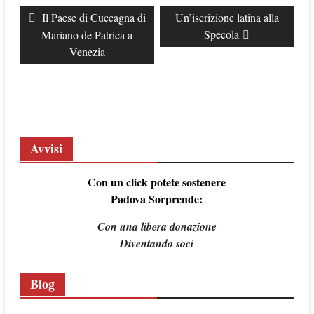
Navigazione
Previous
Il Paese di Cuccagna di
Next
Un’iscrizione latina alla
articoli
post:
post:
Specola
Mariano de Patrica a
Venezia
Avvisi
Con un click potete sostenere
Padova Sorprende:
Con una libera donazione
Diventando soci
Blog