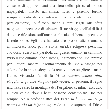
consente di approssimarci alla sfera dello spirito, al mondo
impalpabile, vissuto nell’anima. Terre e persone furono
sempre al centro dei suoi interessi, insieme a vite e vicende, e,
parallelamente, lo furono anche i temi legati alla sfera
religiosa, di peccato e di salvezza. Il suo viaggio nell’al di là si
dà come riflessione sull’umanità, il male e il bene, il peccato e
la redenzione. Egli ha affiancato alle problematiche umane,
all’interesse, laico, per la storia, un’idea religiosa possente,
che desse senso alla parabola del genere umano, in cammino
verso il suo culmine, che è ricongiungimento con Dio, premio
per i buoni, mentre l’allontanamento da Dio è castigo per
coloro che hanno disdegnato la retta via, per scegliere il male.
Dante, visitando l’al di là
(A te convien tenere altro
viaggio
…, gli dice Virgilio) può vedere, di persona, il regno
infernale, salire la montagna del Purgatorio e, infine, accedere
ai cieli celesti dove i beati possono contemplare Dio per
sempre. Nella profonda luce del Paradiso
la mia mente fu
percossa /da un fulgore
: egli vede la luce suprema di Dio e