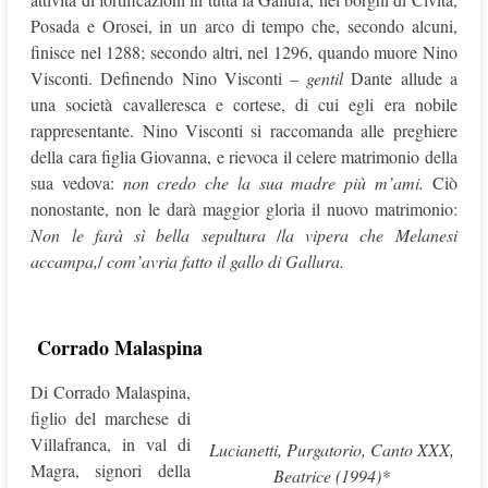
Posada e Orosei, in un arco di tempo che, secondo alcuni,
finisce nel 1288; secondo altri, nel 1296, quando muore Nino
Visconti. Definendo Nino Visconti –
gentil
Dante allude a
una società cavalleresca e cortese, di cui egli era nobile
rappresentante. Nino Visconti si raccomanda alle preghiere
della cara figlia Giovanna, e rievoca il celere matrimonio della
sua vedova:
non credo che la sua madre più m’ami.
Ciò
nonostante, non le darà maggior gloria il nuovo matrimonio:
Non le farà sì bella sepultura
/
la vipera che Melanesi
accampa,
/
com’avria fatto il gallo di Gallura.
Corrado Malaspina
Di Corrado Malaspina,
figlio del marchese di
Villafranca, in val di
Lucianetti, Purgatorio, Canto XXX,
Magra, signori della
Beatrice (1994)*