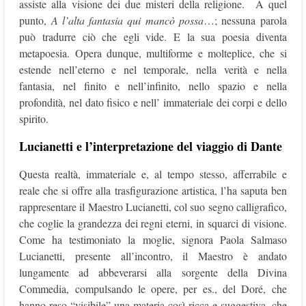
assiste alla visione dei due misteri della religione. A quel
punto,
A l’alta fantasia qui mancò possa
…; nessuna parola
può tradurre ciò che egli vide. E la sua poesia diventa
metapoesia. Opera dunque, multiforme e molteplice, che si
estende nell’eterno e nel temporale, nella verità e nella
fantasia, nel finito e nell’infinito, nello spazio e nella
profondità, nel dato fisico e nell’ immateriale dei corpi e dello
spirito.
Lucianetti e l’interpretazione del viaggio di Dante
Questa realtà, immateriale e, al tempo stesso, afferrabile e
reale che si offre alla trasfigurazione artistica, l’ha saputa ben
rappresentare il Maestro Lucianetti, col suo segno calligrafico,
che coglie la grandezza dei regni eterni, in squarci di visione.
Come ha testimoniato la moglie, signora Paola Salmaso
Lucianetti, presente all’incontro, il Maestro è andato
lungamente ad abbeverarsi alla sorgente della Divina
Commedia, compulsando le opere, per es., del Doré, che
hanno reso “visibile” una materia così ricca e suggestiva, che