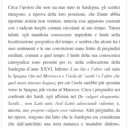
Circa l’ipotesi che non sia mai stato in Sardegna, gli scettici
ritengono, a riprova della loro posizione, che Dante abbia
riportato notizie non veritiere, tuttavia esse appaiono coerenti
con i radicati luoghi comuni circolanti al suo tempo. Talora
infatti, egli manifesta conoscenze imperfette e limiti nella
localizzazione geografica del tempo, e sembra che alcuni tra i
suoi sentimenti e le sue convinzioni siano frutto di pregiudizi
ereditati, comuni a quel tempo. I limiti della sua conoscenza
cartografica sono presenti per es. nella collocazione della
Sardegna (Canto XXVI, Inferno:
L’un lito e l’altro vidi infin
la Spagna
/
fin nel Morrocco e l’isola de’ sardi
/
e l’altre che
quel mare intorno bagna),
per cui l’isola sarebbe più spostata
verso la Spagna, più vicina al Marocco. Circa i pregiudizi nei
confronti dei Sardi, egli afferma nel
De vulgari eloquentia
:
Sardii…
non Latii sunt, /sed Latiis adsociandi videntur,
e,
ancora
, sine proprio vulgare esse videntur.
Altri pregiudizi, da
lui ripresi, vengono dal fatto che la Sardegna era considerata
(fin dall’antichità) una terra malarica e insalubre (Inferno,