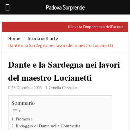
Padova Sorprende
Skip
Rilevata l’importanza dell’acqua
to
nel Palladio
Home
Storia dell'arte
content
Prospero Alpini, il suo ritratto e il
Dante e la Sardegna nei lavori del maestro Lucianetti
Caffè
Sandro Penna, poeta dell’eros
Giuseppe Barbieri e Niccolò
Dante e la Sardegna nei lavori
Tommaseo i due grandi letterati
che celebrarono Torreglia (PD)
del maestro Lucianetti
Il tesoro nascosto di Padova: il
First Folio di Shakespeare
28 Dicembre 2025
Ornella Cazzador
Sommario
Premessa
Il viaggio di Dante nella Commedia