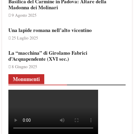
Basilica del Carmine in Padova: Altare della
Madonna dei Molinari
9 Agosto 2025
Una lapide romana nell’alto vicentino
25 Luglio 2025
La “macchina” di Girolamo Fabrici
d’Acquapendente (XVI sec.)
8 Giugno 2025
Monumenti