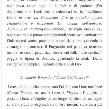
non cessa ancor oggi di stupirci e di parlarci. (Per
documentarsi su Lucianetti, si vedano ad es., la miscellanea
Dante in arte. La Commedia oltre la materia;
oppure
Traghettatori e traghettati. Un viaggio nell’universo
dantesco
). In un’immagine-manifesto, i tre regni sono ad es.,
rappresentati dal pittore come piramidi vorticose e simboliche:
l’inferno col vertice puntato al centro della terra (secondo la
cosmogonia dantesca), il Purgatorio col paradiso terrestre,
mentre sui cerchi paradisiaci attraversati dalla “luce spiritual”
poggia la figura di Beatrice, guardando la quale, Dante
assurge a contemplare l’infinità della luce di Dio.
Lucianetti, Il mondo di Dante (Particolare)*
I corsi dei fiumi che attraversano l’al di là con i loro nocchieri
(
Caron dimonio
, ma anche i mostri,
Flegias
o l’ angelo…)
portano Dante e Virgilio da un luogo all’altro, da un regno
all’altro; i due protagonisti sono visti insieme sulla cima del