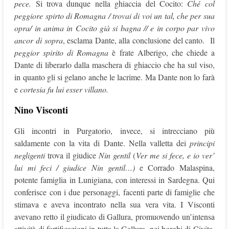
pece.
Si trova dunque nella ghiaccia del Cocito:
Ché col
peggiore spirto di Romagna / trovai di voi un tal, che per sua
opra/ in anima in Cocito già si bagna // e in corpo par vivo
ancor di sopra
, esclama Dante, alla conclusione del canto. Il
peggior spirito di Romagna
è frate Alberigo, che chiede a
Dante di liberarlo dalla maschera di ghiaccio che ha sul viso,
in quanto gli si gelano anche le lacrime. Ma Dante non lo farà
e
cortesia fu lui esser villano.
Nino Visconti
Gli incontri in Purgatorio, invece, si intrecciano più
saldamente con la vita di Dante. Nella valletta dei
principi
negligenti
trova il giudice
Nin gentil
(
Ver me si fece, e io ver’
lui mi feci / giudice Nin gentil…)
e Corrado Malaspina,
potente famiglia in Lunigiana, con interessi in Sardegna. Qui
conferisce con i due personaggi, facenti parte di famiglie che
stimava e aveva incontrato nella sua vera vita. I Visconti
avevano retto il giudicato di Gallura, promuovendo un’intensa
attività di fortificazioni in tutta la Gallura, nei borghi di Civita,