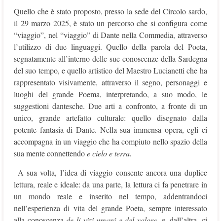
Quello che è stato proposto, presso la sede del Circolo sardo,
il 29 marzo 2025, è stato un percorso che si configura come
“viaggio”, nel “viaggio” di Dante nella Commedia, attraverso
l’utilizzo di due linguaggi. Quello della parola del Poeta,
segnatamente all’interno delle sue conoscenze della Sardegna
del suo tempo, e quello artistico del Maestro Lucianetti che ha
rappresentato visivamente, attraverso il segno, personaggi e
luoghi del grande Poema, interpretando, a suo modo, le
suggestioni dantesche. Due arti a confronto, a fronte di un
unico, grande artefatto culturale: quello disegnato dalla
potente fantasia di Dante. Nella sua immensa opera, egli ci
accompagna in un viaggio che ha compiuto nello spazio della
sua mente connettendo
e cielo e terra.
A sua volta, l’idea di viaggio consente ancora una duplice
lettura, reale e ideale: da una parte, la lettura ci fa penetrare in
un mondo reale e inserito nel tempo, addentrandoci
nell’esperienza di vita del grande Poeta, sempre interessato
alla conoscenza
de li vizi umani e del valore,
e, dall’altra, ci