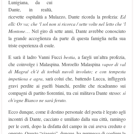
Lunigiana, da cui
Dante, in realtà,
ricevette ospitalità a Mulazzo, Dante ricorda la profezia:
Ed
elli: Or va; che ‘l sol non si ricorca / sette volte nel letto che ‘l
Montone
… Nel giro di sette anni, Dante avrebbe conosciuto
la grande accoglienza da parte di questa famiglia nella sua
triste esperienza di esule.
E sarà il ladro Vanni Fucci
bestia
, a fargli un’altra profezia,
che coinvolge i Malaspina. Moroello Malaspina
vapor di val
di Magra
/
ch’è di torbidi nuvoli involuto;
e con tempesta
impetüosa e agra
, sarà colui che, battendo Lucca, infliggerà
gravi perdite ai guelfi bianchi, perdite che ricadranno sui
compagni di partito fiorentini, tra cui militava Dante stesso:
sì
ch’ogne Bianco ne sarà feruto.
Ecco dunque, come il destino personale del poeta è legato agli
incontri di Dante, cacciato e umiliato dalla sua città, ramingo
per le corti, dopo la disfatta del campo in cui aveva creduto e
operato. Questo “viaggio”, dunque, ha permesso di cogliere la