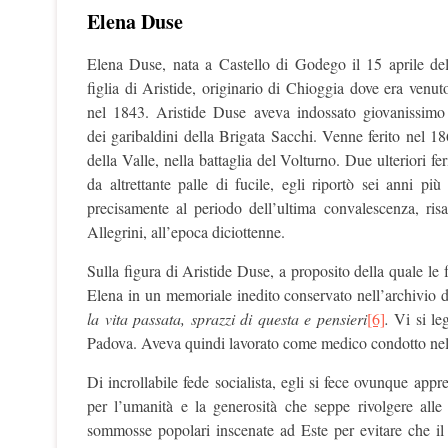
Elena Duse
Elena Duse, nata a Castello di Godego il 15 aprile de
figlia di Aristide, originario di Chioggia dove era venu
nel 1843. Aristide Duse aveva indossato giovanissimo
dei garibaldini della Brigata Sacchi. Venne ferito nel 18
della Valle, nella battaglia del Volturno. Due ulteriori fer
da altrettante palle di fucile, egli riportò sei anni p
precisamente al periodo dell’ultima convalescenza, risa
Allegrini, all’epoca diciottenne.
Sulla figura di Aristide Duse, a proposito della quale le f
Elena in un memoriale inedito conservato nell’archivio de
la vita passata, sprazzi di questa e pensieri
[6]
.
Vi si leg
Padova. Aveva quindi lavorato come medico condotto nelle 
Di incrollabile fede socialista, egli si fece ovunque appre
per l’umanità e la generosità che seppe rivolgere alle
sommosse popolari inscenate ad Este per evitare che il 