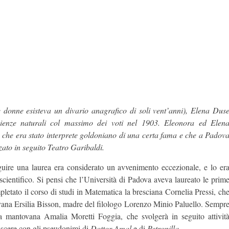
e donne esisteva un divario anagrafico di soli vent’anni), Elena Dus
cienze naturali col massimo dei voti nel 1903. Eleonora ed Elen
che era stato interprete goldoniano di una certa fama e che a Padov
zzato in seguito Teatro Garibaldi.
guire una laurea era considerato un avvenimento eccezionale, e lo er
 scientifico. Si pensi che l’Università di Padova aveva laureato le prim
etato il corso di studi in Matematica la bresciana Cornelia Pressi, ch
vana Ersilia Bisson, madre del filologo Lorenzo Minio Paluello. Sempr
la mantovana Amalia Moretti Foggia, che svolgerà in seguito attivit
oscere con gli pseudonimi di
Dottor Amal
e di
Petronilla
.