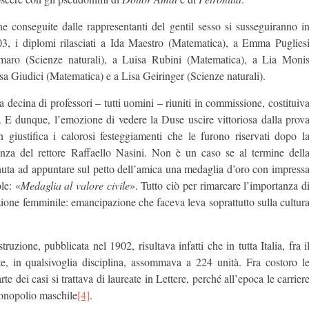
he conseguite dalle rappresentanti del gentil sesso si susseguiranno i
03, i diplomi rilasciati a Ida Maestro (Matematica), a Emma Puglies
Romaro (Scienze naturali), a Luisa Rubini (Matematica), a Lia Moni
a Giudici (Matematica) e a Lisa Geiringer (Scienze naturali).
a decina di professori – tutti uomini – riuniti in commissione, costituiv
 E dunque, l’emozione di vedere la Duse uscire vittoriosa dalla prov
n giustifica i calorosi festeggiamenti che le furono riservati dopo l
nza del rettore Raffaello Nasini. Non è un caso se al termine dell
uta ad appuntare sul petto dell’amica una medaglia d’oro con impress
le: «
Medaglia al valore civile
». Tutto ciò per rimarcare l’importanza d
zione femminile: emancipazione che faceva leva soprattutto sulla cultur
uzione, pubblicata nel 1902, risultava infatti che in tutta Italia, fra i
e, in qualsivoglia disciplina, assommava a 224 unità. Fra costoro l
te dei casi si trattava di laureate in Lettere, perché all’epoca le carrier
monopolio maschile
[4]
.