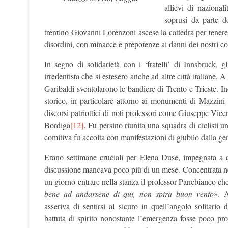
allievi di nazional
soprusi da parte d
trentino Giovanni Lorenzoni ascese la cattedra per tenere 
disordini, con minacce e prepotenze ai danni dei nostri c
In segno di solidarietà con i ‘fratelli’ di Innsbruck, 
irredentista che si estesero anche ad altre città italiane. 
Garibaldi sventolarono le bandiere di Trento e Trieste. In
storico, in particolare attorno ai monumenti di Mazzini e
discorsi patriottici di noti professori come Giuseppe Vi
Bordiga
[12]
. Fu persino riunita una squadra di ciclisti u
comitiva fu accolta con manifestazioni di giubilo dalla ge
Erano settimane cruciali per Elena Duse, impegnata a co
discussione mancava poco più di un mese. Concentrata nell
un giorno entrare nella stanza il professor Panebianco che
bene ad andarsene di qui, non spira buon vento
». A
asseriva di sentirsi al sicuro in quell’angolo solitari
battuta di spirito nonostante l’emergenza fosse poco prop