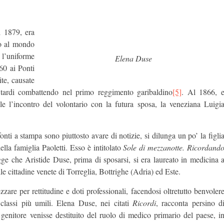
l 1879, era
to al mondo
 l’uniforme
Elena Duse
60 ai Ponti
ite, causate
iù tardi combattendo nel primo reggimento garibaldino
[5]
. Al 1866, 
le l’incontro del volontario con la futura sposa, la veneziana Luigi
onti a stampa sono piuttosto avare di notizie, si dilunga un po’ la figli
lla famiglia Paoletti. Esso è intitolato
Sole di mezzanotte. Ricordand
ge che Aristide Duse, prima di sposarsi, si era laureato in medicina 
cittadine venete di Torreglia, Bottrighe (Adria) ed Este.
zzare per rettitudine e doti professionali, facendosi oltretutto benvoler
 classi più umili. Elena Duse, nei citati
Ricordi
, racconta persino d
genitore venisse destituito del ruolo di medico primario del paese, i