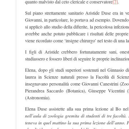
quanto malvisto dal ceto clericale e conservatore
[7]
.
Sul piano strettamente sanitario Aristide Duse era in ve
Giovanni, in particolare, lo portava ad esempio. Dovendo 
si applicò allo studio della difterite, la pericolosa infezi
avrebbe anche potuto pubblicare i risultati delle propri
viene ricordato come ‘insigne chirurgo’ nel testo di una la
I figli di Aristide crebbero fortunatamente sani, ones
studiassero e fossero liberi di seguire le proprie inclinazio
Elena, dopo gli studi superiori sostenuti nel Ginnasio di
laurea in Scienze naturali presso la Facoltà di Scien
insegnavano personalità come Giovanni Canestrini (Zoo
Pierandrea Saccardo (Botanica), Giuseppe Vicentini (
(Astronomia).
Elena Duse assistette alla sua prima lezione al Bo ne
nell’aula di zoologia gremita di studenti di tre facoltà.
teneva in quel mattino la sua prima lezione dell’anno. 