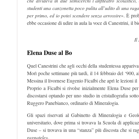
che divideva in due semicerchi l’anfiteatro scolastico,
studenti una canzonetta poco pulita all’udito di una raga
per primo, ed io potei scendere senza arrossire
». È prob
ebbe occasione di udire in aula la voce di Canestrini, il 
Il
Elena Duse al Bo
Quel Canestrini che agli occhi della studentessa appariv
Morì poche settimane più tardi, il 14 febbraio del ‘900, al
Messina il livornese Eugenio Ficalbi che aprì le lezioni 
Proprio a Ficalbi si rivolse inizialmente Elena Duse per 
discostarsi optando per uno studio in cristallografia sot
Ruggero Panebianco, ordinario di Mineralogia.
Gli spazi riservati al Gabinetto di Mineralogia e Geo
universitario, dove prima si trovava la Scuola di applica
Duse – si trovava in una “stanza” più discosta che si ra
ragnatele
».