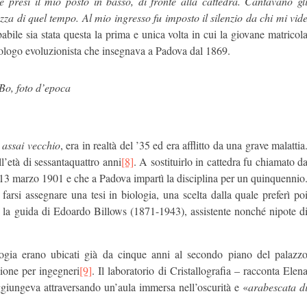
 e presi il mio posto in basso, di fronte alla cattedra. Cantavano gl
zza di quel tempo. Al mio ingresso fu imposto il silenzio da chi mi vid
abile sia stata questa la prima e unica volta in cui la giovane matricol
biologo evoluzionista che insegnava a Padova dal 1869.
 Bo, foto d’epoca
a
assai vecchio
, era in realtà del ’35 ed era afflitto da una grave malattia
l’età di sessantaquattro anni
[8]
. A sostituirlo in cattedra fu chiamato d
il 13 marzo 1901 e che a Padova impartì la disciplina per un quinquennio
farsi assegnare una tesi in biologia, una scelta dalla quale preferì po
to la guida di Edoardo Billows (1871-1943), assistente nonché nipote d
logia erano ubicati già da cinque anni al secondo piano del palazz
zione per ingegneri
[9]
. Il laboratorio di Cristallografia – racconta Elen
ggiungeva attraversando un’aula immersa nell’oscurità e «
arabescata d