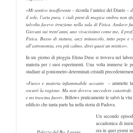
«
Mi sentivo insofferente
– ricorda l’autrice del Diario –
d
il sole, l’aria pura, i viali pieni di magica ombra non 
talvolta facevo irruzione nella sala di Fisica. Andavo fu
Giovani sui trent’anni, uno vivacissimo come me, il prof
Fisica. Basso di statura, anzi minuscolo, tutto pepe e v
all’astronomia, era più calmo, direi quasi un mistico
».
In un giorno di pioggia Elena Duse si trovava nel laborat
materia per i suoi esperimenti. Una volta immerse le po
studiare al goniometro determinati cristalli precedentement
«
Fuoco e materia infiammabile accanto
– ammette l
oscurò la ragione. Ma non doveva succedere catastrofe. E
e mi trascina fuori
». Billows praticamente le salvò la vit
edificio che tanta parte ha nella storia di Padova.
Un secondo episodio
accademica di iniz
era in quei giorni i
Palazzo del Bo, Loggia