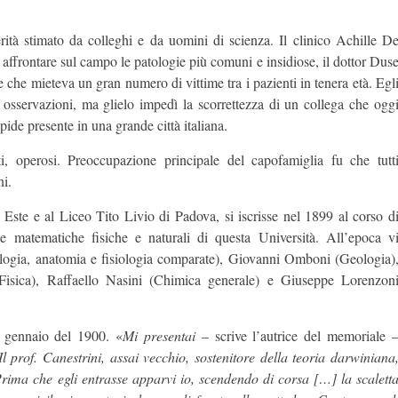
rità stimato da colleghi e da uomini di scienza. Il clinico Achille D
affrontare sul campo le patologie più comuni e insidiose, il dottor Dus
one che mieteva un gran numero di vittime tra i pazienti in tenera età. Egl
e osservazioni, ma glielo impedì la scorrettezza di un collega che ogg
pide presente in una grande città italiana.
ti, operosi. Preoccupazione principale del capofamiglia fu che tutt
ni.
 Este e al Liceo Tito Livio di Padova, si iscrisse nel 1899 al corso d
ze matematiche fisiche e naturali di questa Università. All’epoca v
logia, anatomia e fisiologia comparate), Giovanni Omboni (Geologia)
Fisica), Raffaello Nasini (Chimica generale) e Giuseppe Lorenzon
l gennaio del 1900. «
Mi presentai
– scrive l’autrice del memoriale 
 Il prof. Canestrini, assai vecchio, sostenitore della teoria darwiniana
Prima che egli entrasse apparvi io, scendendo di corsa […] la scalett