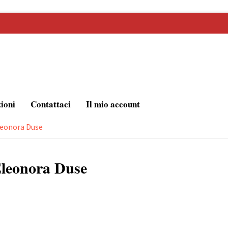
zioni
Contattaci
Il mio account
Eleonora Duse
Eleonora Duse