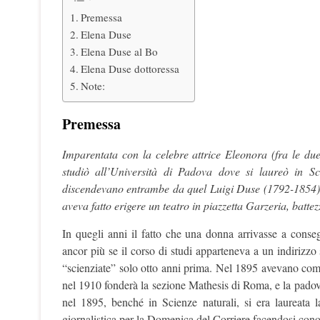
Premessa
Elena Duse
Elena Duse al Bo
Elena Duse dottoressa
Note:
Premessa
Imparentata con la celebre attrice Eleonora (fra le du
studiò all’Università di Padova dove si laureò in S
discendevano entrambe da quel Luigi Duse (1792-1854) 
aveva fatto erigere un teatro in piazzetta Garzeria, batte
In quegli anni il fatto che una donna arrivasse a conse
ancor più se il corso di studi apparteneva a un indirizzo
“scienziate” solo otto anni prima. Nel 1895 avevano compl
nel 1910 fonderà la sezione Mathesis di Roma, e la pado
nel 1895, benché in Scienze naturali, si era laureata 
giornalistica per la Domenica del Corriere facendosi con