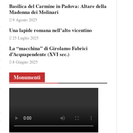
Basilica del Carmine in Padova: Altare della
n
Madonna dei Molinari
i
9 Agosto 2025
s
Una lapide romana nell’alto vicentino
25 Luglio 2025
a
La “macchina” di Girolamo Fabrici
a
d’Acquapendente (XVI sec.)
a
8 Giugno 2025
a
a
Monumenti
i
a
l
e
e