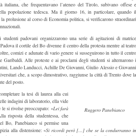
ità italiana, che frequentavano l’ateneo del Tirolo, subivano offese 
ella popolazione tedesca. Ma il giorno 16, in particolare, quando i
la prolusione al corso di Economia politica, si verificarono straordinar
onnazionali.
gli studenti padovani organizzarono una serie di agitazioni di matric
A Padova il cortile del Bo divenne il centro della protesta mentre al teatr
oltre, comizi e adunate di vario genere si susseguirono in tutto il centr
 Garibaldi. Alle proteste e ai proclami degli studenti si alternarono 
centini, Lando Landucci, Achille De Giovanni, Giulio Alessio e Giovann
niversitari che, a scopo dimostrativo, raggiunse la città di Trento dove l
nte del posto.
mpletare la tesi di laurea alla cui
e indagini di laboratorio, ella vide
 le si rivolse preoccupato: «
Lei farà
Ruggero Panebianco
lla risposta della studentessa, che
o del Bo, Panebianco si permise una
izia alla distensione: «
Si ricordi però […]
che se la condurranno i