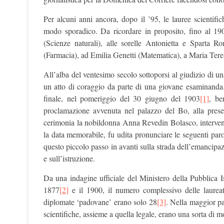
Per alcuni anni ancora, dopo il ’95, le lauree scientific
modo sporadico. Da ricordare in proposito, fino al 19
(Scienze naturali), alle sorelle Antonietta e Sparta 
(Farmacia), ad Emilia Genetti (Matematica), a Maria Teres
All’alba del ventesimo secolo sottoporsi al giudizio di un
un atto di coraggio da parte di una giovane esaminanda.
finale, nel pomeriggio del 30 giugno del 1903
[1]
, be
proclamazione avvenuta nel palazzo del Bo, alla prese
cerimonia la nobildonna Anna Revedin Bolasco, interven
la data memorabile, fu udita pronunciare le seguenti paro
questo piccolo passo in avanti sulla strada dell’emancipa
e sull’istruzione.
Da una indagine ufficiale del Ministero della Pubblica Istr
1877
[2]
e il 1900, il numero complessivo delle laureat
diplomate ‘padovane’ erano solo 28
[3]
. Nella maggior par
scientifiche, assieme a quella legale, erano una sorta di 