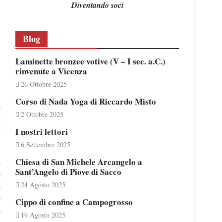
Diventando soci
Blog
Laminette bronzee votive (V – I sec. a.C.)
rinvenute a Vicenza
26 Ottobre 2025
Corso di Nada Yoga di Riccardo Misto
e
2 Ottobre 2025
a
a
I nostri lettori
6 Settembre 2025
Chiesa di San Michele Arcangelo a
a
Sant’Angelo di Piove di Sacco
e
24 Agosto 2025
e
e
Cippo di confine a Campogrosso
à
19 Agosto 2025