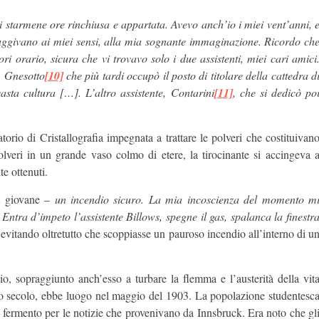
i starmene ore rinchiusa e appartata. Avevo anch’io i miei vent’anni, 
sfuggivano ai miei sensi, alla mia sognante immaginazione. Ricordo ch
ori orario, sicura che vi trovavo solo i due assistenti, miei cari amici
. Gnesotto
[10]
che più tardi occupò il posto di titolare della cattedra d
asta cultura […]. L’altro assistente, Contarini
[11]
, che si dedicò po
orio di Cristallografia impegnata a trattare le polveri che costituivan
lveri in un grande vaso colmo di etere, la tirocinante si accingeva 
e ottenuti.
a giovane –
un incendio sicuro. La mia incoscienza del momento m
ntra d’impeto l’assistente Billows, spegne il gas, spalanca la finestr
a evitando oltretutto che scoppiasse un pauroso incendio all’interno di u
, sopraggiunto anch’esso a turbare la flemma e l’austerità della vit
io secolo, ebbe luogo nel maggio del 1903. La popolazione studentesc
n fermento per le notizie che provenivano da Innsbruck. Era noto che gl