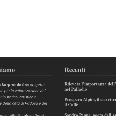
siamo
Recenti
Rilevata l’importanza dell
 Sorprende
è un progetto
nel Palladio
le per la valorizzazione del
io storico, artistico e
Prospero Alpini, il suo ritr
e della città di Padova e del
il Caffè
Sandro Penna, poeta dell’e
sponsabile: Gianluigi Peretti