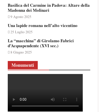
Basilica del Carmine in Padova: Altare della
Madonna dei Molinari
9 Agosto 2025
Una lapide romana nell’alto vicentino
25 Luglio 2025
La “macchina” di Girolamo Fabrici
d’Acquapendente (XVI sec.)
8 Giugno 2025
Monumenti