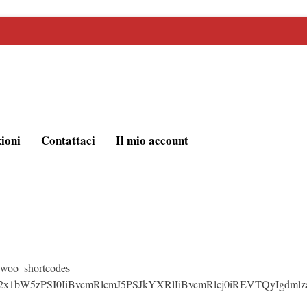
zioni
Contattaci
Il mio account
_woo_shortcodes
jb2x1bW5zPSI0IiBvcmRlcmJ5PSJkYXRlIiBvcmRlcj0iREVTQyI