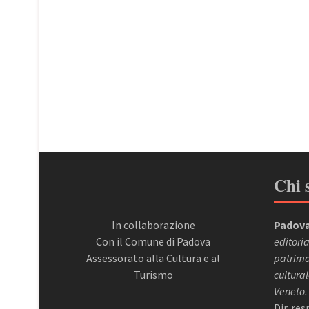
Chi 
In collaborazione
Padova
Con il Comune di Padova
editoria
Assessorato alla Cultura e al
patrimon
Turismo
cultural
Veneto.
Dir. re