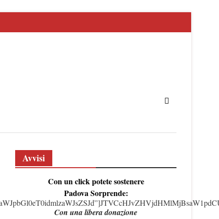
Avvisi
Con un click potete sostenere
Padova Sorprende:
gdmlzaWJpbGl0eT0idmlzaWJsZSJd”]JTVCcHJvZHVjdHMlMjBsaW
Con una libera donazione