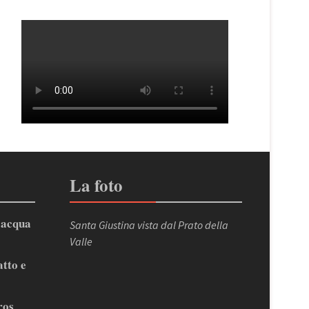
La foto
’acqua
Santa Giustina vista dal Prato della
Valle
atto e
ros