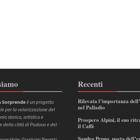
siamo
Recenti
Rilevata l’importanza dell
 Sorprende
è un progetto
nel Palladio
le per la valorizzazione del
io storico, artistico e
Prospero Alpini, il suo ritr
e della città di Padova e del
il Caffè
Sandro Penna, poeta dell’e
sponsabile: Gianluigi Peretti