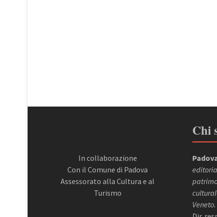
Chi 
In collaborazione
Padova
Con il Comune di Padova
editoria
Assessorato alla Cultura e al
patrimon
Turismo
cultural
Veneto.
Dir. re