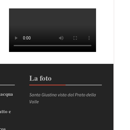
La foto
’acqua
Santa Giustina vista dal Prato della
Valle
atto e
ros