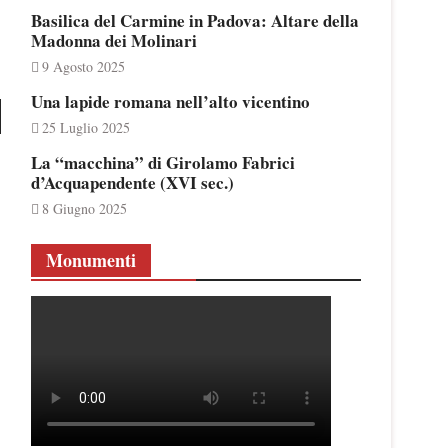
Basilica del Carmine in Padova: Altare della
Madonna dei Molinari
9 Agosto 2025
Una lapide romana nell’alto vicentino
25 Luglio 2025
La “macchina” di Girolamo Fabrici
d’Acquapendente (XVI sec.)
8 Giugno 2025
Monumenti