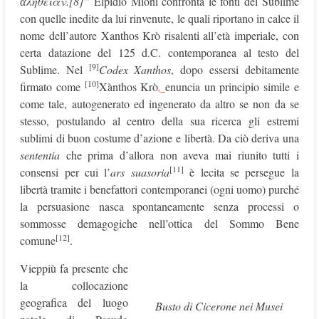
ἀ
λ
ή
θειαν.[8]”
Elpidio Mioni confronta le fonti del Sublime
con quelle inedite da lui rinvenute, le quali riportano in calce il
nome dell’autore Xanthos Krò risalenti all’età imperiale, con
certa datazione del 125 d.C. contemporanea al testo del
[9]
Sublime. Nel
Codex Xanthos
, dopo essersi debitamente
[10]
firmato come
Xànthos Krò
,
enuncia un principio simile e
come tale, autogenerato ed ingenerato da altro se non da se
stesso, postulando al centro della sua ricerca gli estremi
sublimi di buon costume d’azione e libertà. Da ciò deriva una
sententia
che prima d’allora non aveva mai riunito tutti i
[11]
consensi per cui l’
ars suasoria
è lecita se persegue la
libertà tramite i benefattori contemporanei (ogni uomo) purché
la persuasione nasca spontaneamente senza processi o
sommosse demagogiche nell’ottica del Sommo Bene
[12]
comune
.
Vieppiù fa presente che
la collocazione
geografica del luogo
Busto di Cicerone nei Musei