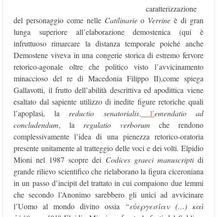
caratterizzazione
del personaggio come nelle
Catilinarie
o
Verrine
è di gran
lunga superiore all’elaborazione demostenica (qui è
infruttuoso rimarcare la distanza temporale poiché anche
Demostene viveva in una congerie storica di estremo fervore
retorico-agonale oltre che politico visto l’avvicinamento
minaccioso del re di Macedonia Filippo II),come spiega
Gallavotti, il frutto dell’abilità descrittiva ed apodittica viene
esaltato dal sapiente utilizzo di inedite figure retoriche quali
l’apoplasi, la
reductio senatorialis
, l’
emendatio ad
concludendum
, la
regulatio
verborum
che rendono
complessivamente l’idea di una pienezza retorico-oratoria
presente unitamente al tratteggio delle voci e dei volti. Elpidio
Mioni nel 1987 scopre dei
Codices
graeci
manuscripti
di
grande rilievo scientifico che rielaborano la figura ciceroniana
in un passo d’incipit del trattato in cui compaiono due lemmi
che secondo l’Anonimo sarebbero gli unici ad avvicinare
l’Uomo al mondo divino ossia
“ε
ὐ
εργεσ
ί
αν (…) κα
ὶ