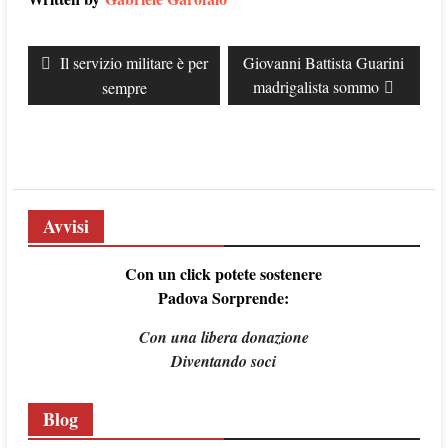
Navigazione
Previous
Il servizio militare è per
Next
Giovanni Battista Guarini
articoli
post:
post:
madrigalista sommo
sempre
Avvisi
Con un click potete sostenere
Padova Sorprende:
Con una libera donazione
Diventando soci
Blog