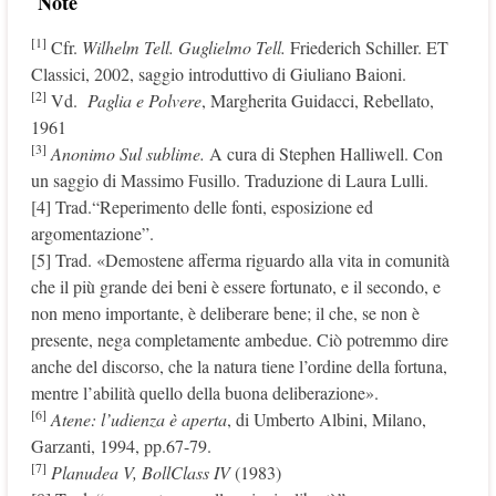
Note
[1]
Cfr.
Wilhelm Tell. Guglielmo Tell.
Friederich Schiller. ET
Classici, 2002, saggio introduttivo di Giuliano Baioni.
[2]
Vd.
Paglia e Polvere
, Margherita Guidacci, Rebellato,
1961
[3]
Anonimo Sul sublime.
A cura di Stephen Halliwell. Con
un saggio di Massimo Fusillo. Traduzione di Laura Lulli.
[4] Trad.“Reperimento delle fonti, esposizione ed
argomentazione”.
[5] Trad. «Demostene afferma riguardo alla vita in comunità
che il più grande dei beni è essere fortunato, e il secondo, e
non meno importante, è deliberare bene; il che, se non è
presente, nega completamente ambedue. Ciò potremmo dire
anche del discorso, che la natura tiene l’ordine della fortuna,
mentre l’abilità quello della buona deliberazione».
[6]
Atene: l’udienza è aperta
, di Umberto Albini, Milano,
Garzanti, 1994, pp.67-79.
[7]
Planudea V, BollClass IV
(1983)