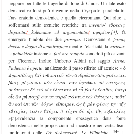
neppure per tutte le tragedie di Ione di Chio». Un tale esito
demarcativo lo si può rinvenire nella σύγκρισις parallela tra
l’ars oratoria demostenica e quella ciceroniana. Qui oltre a
soffermarsi sulle tecniche retoriche tra
inventio/
ε
ὕ
ρεσις,
dispositio
/
kalématae
ed
argumentatio
/
οφιρίτης
[4]
, fa
emergere l’indole dei due
prosopa
. Demostene è
fermo,
deciso e degno di ammirazione
mentre l’elasticità, la
varietas
,
la
polueideia
insieme al
fari ore rotundo
sono doti più calzanti
per Cicerone. Inoltre Umberto Albini nel saggio
Atene:
l’udienza è aperta
, analizzando il passo riferito all’ateniese «
ὁ
Δημοσθ
έ
νης
ἐ
π
ὶ
το
ῦ
κοινο
ῦ
τ
ῶ
ν
ἀ
νθρ
ώ
πων
ἀ
ποφα
ί
νεται
β
ί
ου, μ
έ
γιστον μ
ὲ
ν ε
ἶ
ναι τ
ῶ
ν
ἀ
γαθ
ῶ
ν τ
ὸ
ε
ὐ
τυχε
ῖ
ν,
δε
ύ
τερον δ
ὲ
κα
ὶ
ο
ὐ
κ
ἔ
λαττον τ
ὸ
ε
ὖ
βουλε
ύ
εσθαι,
ὅ
περ
ο
ἷ
ς
ἂ
ν μ
ὴ
παρ
ῇ
συναναιρε
ῖ
π
ά
ντως κα
ὶ
θ
ά
τερον, το
ῦ
τ’
ἂ
ν κα
ὶ
ἐ
π
ὶ
τ
ῶ
ν λ
ό
γων ε
ἴ
ποιμεν,
ὡ
ς
ἡ
μ
ὲ
ν φ
ύ
σις τ
ὴ
ν τ
ῆ
ς
ε
ὐ
τυχ
ί
ας τ
ά
ξιν
ἐ
π
έ
χει,
ἡ
τ
έ
χνη δ
ὲ
τ
ὴ
ν τ
ῆ
ς ε
ὐ
βουλ
ί
ας
»[5].evidenzia la componente epesegetica della fonte
demostenica nelle proposizioni ad incastro e nei verticalismi
[6]
morfologici delle
Τ
ὰ
Φιλιππικά
,
Le Filippiche,
“ la