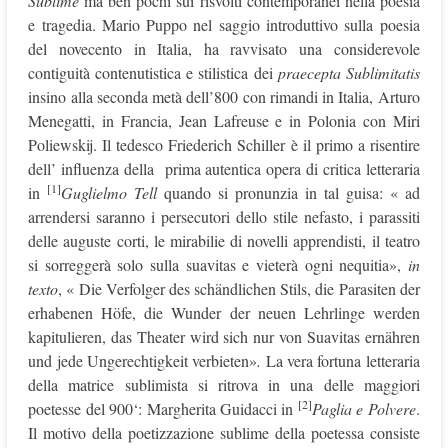
Sublime
ma ben pochi sui risvolti contemporanei nella poesia
e tragedia. Mario Puppo nel saggio introduttivo sulla poesia
del novecento in Italia, ha ravvisato una considerevole
contiguità contenutistica e stilistica dei
praecepta Sublimitatis
insino alla seconda metà dell’800 con rimandi in Italia, Arturo
Menegatti, in Francia, Jean Lafreuse e in Polonia con Miri
Poliewskij. Il tedesco Friederich Schiller è il primo a risentire
dell’ influenza della prima autentica opera di critica letteraria
[1]
in
Guglielmo Tell
quando si pronunzia in tal guisa: « ad
arrendersi saranno i persecutori dello stile nefasto, i parassiti
delle auguste corti, le mirabilie di novelli apprendisti, il teatro
si sorreggerà solo sulla suavitas e vieterà ogni nequitia»,
in
texto
, « Die Verfolger des schändlichen Stils, die Parasiten der
erhabenen Höfe, die Wunder der neuen Lehrlinge werden
kapitulieren, das Theater wird sich nur von Suavitas ernähren
und jede Ungerechtigkeit verbieten»
.
La vera fortuna letteraria
della matrice sublimista si ritrova in una delle maggiori
[2]
poetesse del 900‘: Margherita Guidacci in
Paglia e Polvere
.
Il motivo della poetizzazione sublime della poetessa consiste