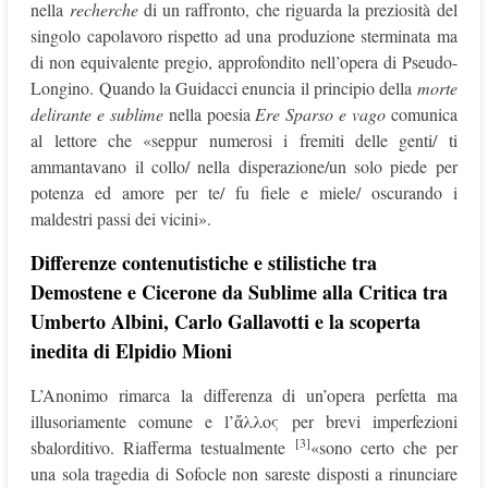
nella
recherche
di un raffronto, che riguarda la preziosità del
singolo capolavoro rispetto ad una produzione sterminata ma
di non equivalente pregio, approfondito nell’opera di Pseudo-
Longino. Quando la Guidacci enuncia il principio della
morte
delirante e sublime
nella poesia
Ere Sparso e vago
comunica
al lettore che «seppur numerosi i fremiti delle genti/ ti
ammantavano il collo/ nella disperazione/un solo piede per
potenza ed amore per te/ fu fiele e miele/ oscurando i
maldestri passi dei vicini».
Differenze contenutistiche e stilistiche tra
Demostene e Cicerone da Sublime alla Critica tra
Umberto Albini, Carlo Gallavotti e la scoperta
inedita di Elpidio Mioni
L’Anonimo rimarca la differenza di un’opera perfetta ma
illusoriamente comune e l’ἄλλος per brevi imperfezioni
[3]
sbalorditivo. Riafferma
testualmente
«sono certo che per
una sola tragedia di Sofocle non sareste disposti a rinunciare