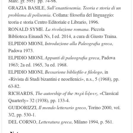
Marc. gr. 595) pp. 74-98.
GRAZIA BASILE,
Sull’enantiosemia. Teoria e storia di un
problema di polisemia
. Collana: filosofia del linguaggio:
teoria e storia Centro Editoriale e Librario, 1996.
RONALD SYME.
La rivoluzione romana
. Piccola
Biblioteca Einaudi Ns, I ed. 2014, a cura di Giusto Traina.
ELPIDIO MIONI,
Introduzione alla Paleografia greca
,
Padova 1973.
ELPIDIO MIONI,
Appunti di paleografia greca
, Padova
1963; 2a ed. 1965, 3a ed. 1968.
ELPIDIO MIONI,
Bessarione bibliofilo e filologo
, in
«Rivista di Studi bizantini e neoellenici», n.s., 5 (1968), pp.
63-82.
RICHARDS,
The autorship of the
περ
ὶ
ὕ
ψους
, «Classical
Quarterly» 32 (1938), pp. 133-4.
GUIDORIZZI,
Il mondo letterario greco
, Torino 2000, vol.
3/2, pp. 530-1.
DEL CORNO,
Letteratura greca
, Milano 1994, p. 561.