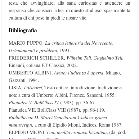
resta che avvinghiarci alla sana curiositas e attendere un
responso che consacri la tesi di questo studioso, spasimante la
cultura di chi pose in piedi le nostre vite.
Bibliografia
MARIO PUPPO
,
La critica letteraria del Novecento.
Orientamenti e problemi
, 1991.
FRIEDERICH SCHILLER,
Wilhelm Tell. Guglielmo Tell.
Einaudi, collana ET Classici, 2002.
UMBERTO ALBINI,
Atene: l’udienza è aperta
, Milano,
Garzanti, 1994.
LISIA,
I discorsi
, Testo critico, introduzione, traduzione e
note a cura di Umberto Albini, Firenze, Sansoni, 1955.
Planudea V, BollClass IV
(1983), pp. 36-67.
Planudea VII, BollClass VIII (1987), pp. 96-119.
Bibliothecae D. Marci Venetiarum Codices graeci
manuscripti
, a cura di Elpidio Mioni, Indices, Roma 1987.
ELPIDIO MIONI,
Una inedita cronaca bizantina
, (dal cod.