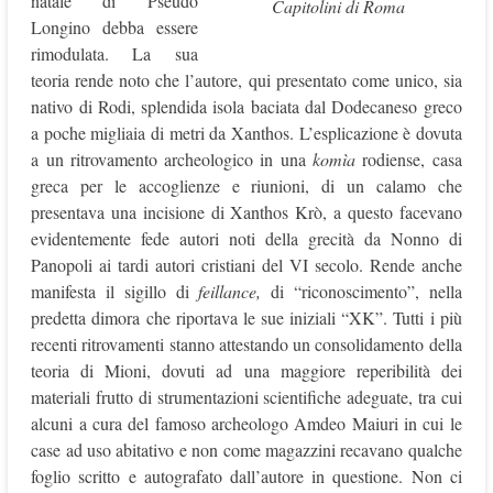
natale di Pseudo
Capitolini di Roma
Longino debba essere
rimodulata. La sua
teoria rende noto che l’autore, qui presentato come unico, sia
nativo di Rodi, splendida isola baciata dal Dodecaneso greco
a poche migliaia di metri da Xanthos. L’esplicazione è dovuta
a un ritrovamento archeologico in una
komìa
rodiense, casa
greca per le accoglienze e riunioni, di un calamo che
presentava una incisione di Xanthos Krò, a questo facevano
evidentemente fede autori noti della grecità da Nonno di
Panopoli ai tardi autori cristiani del VI secolo. Rende anche
manifesta il sigillo di
feillance,
di “riconoscimento”, nella
predetta dimora che riportava le sue iniziali “XK”. Tutti i più
recenti ritrovamenti stanno attestando un consolidamento della
teoria di Mioni, dovuti ad una maggiore reperibilità dei
materiali frutto di strumentazioni scientifiche adeguate, tra cui
alcuni a cura del famoso archeologo Amdeo Maiuri in cui le
case ad uso abitativo e non come magazzini recavano qualche
foglio scritto e autografato dall’autore in questione. Non ci