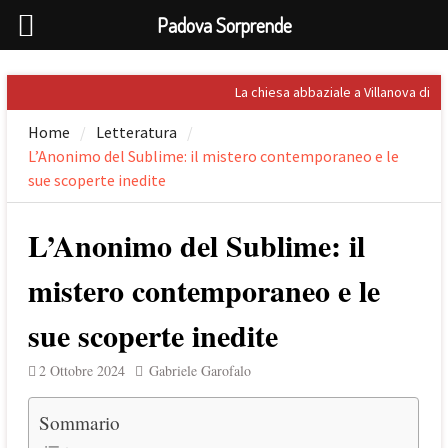
Padova Sorprende
Skip
La chiesa abbaziale a Villanova di
to
San Bonifacio
Home
Letteratura
content
Rilevata l’importanza dell’acqua
L’Anonimo del Sublime: il mistero contemporaneo e le
nel Palladio
Prospero Alpini, il suo ritratto e il
sue scoperte inedite
Caffè
Sandro Penna, poeta dell’eros
L’Anonimo del Sublime: il
Giuseppe Barbieri e Niccolò
Tommaseo i due grandi letterati
mistero contemporaneo e le
che celebrarono Torreglia (PD)
sue scoperte inedite
2 Ottobre 2024
Gabriele Garofalo
Sommario