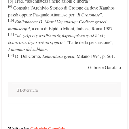
[8] Trad. “assennatezza nelle azioni e libertà”
[9]
Consulta l’Archivio Storico di Crotone da dove Xanthos
passò oppure Pasquale Attaniese per “
Il Crotonese
”.
[10]
Bibliothecae D. Marci Venetiarum Codices graeci
manuscripti
, a cura di Elpidio Mioni, Indices, Roma 1987.
[11]
“
ο
ὐ
γ
ὰ
ρ ε
ἰ
ς πειθ
ὼ
το
ὺ
ς
ἀ
κροωμ
έ
νους
ἀ
λλ’ ε
ἰ
ς
ἔ
κστασιν
ἄ
γει τ
ὰ
ὑ
περφυ
ᾶ
”, “l’arte della persuasione”,
Anonimo del sublime
.
[12]
D. Del Corno
, Letteratura greca
, Milano 1994, p. 561.
Gabriele Garofalo
Letteratura
Written by
Gabriele Garofalo