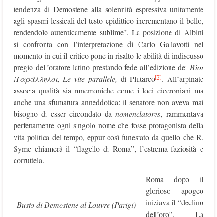
tendenza di Demostene alla solennità espressiva unitamente
agli spasmi lessicali del testo epidittico incrementano il bello,
rendendolo autenticamente sublime”. La posizione di Albini
si confronta con l’interpretazione di Carlo Gallavotti nel
momento in cui il critico pone in risalto le abilità di indiscusso
pregio dell’oratore latino prestando fede all’edizione dei
Βίοι
[7]
Παράλληλοι
, Le vite parallele,
di Plutarco
. All’arpinate
associa qualità sia mnemoniche come i loci ciceroniani ma
anche una sfumatura anneddotica: il senatore non aveva mai
bisogno di esser circondato da
nomenclatores
, rammentava
perfettamente ogni singolo nome che fosse protagonista della
vita politica del tempo, eppur così funestato da quello che R.
Syme chiamerà il “flagello di Roma”, l’estrema faziosità e
corruttela.
Roma dopo il
glorioso apogeo
iniziava il “declino
Busto di Demostene al Louvre (Parigi)
dell’oro”. La