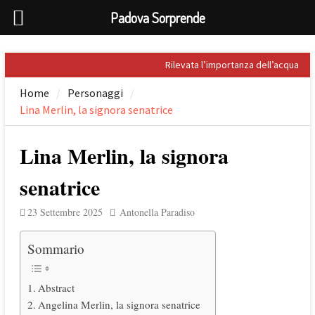
Padova Sorprende
Skip
Rilevata l’importanza dell’acqua
to
nel Palladio
Home
Personaggi
content
Prospero Alpini, il suo ritratto e il
Lina Merlin, la signora senatrice
Caffè
Sandro Penna, poeta dell’eros
Giuseppe Barbieri e Niccolò
Lina Merlin, la signora
Tommaseo i due grandi letterati
che celebrarono Torreglia (PD)
senatrice
Il tesoro nascosto di Padova: il
First Folio di Shakespeare
23 Settembre 2025
Antonella Paradiso
Sommario
Abstract
Angelina Merlin, la signora senatrice