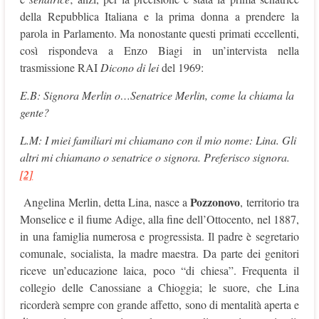
della Repubblica Italiana e la prima donna a prendere la
parola in Parlamento. Ma nonostante questi primati eccellenti,
così rispondeva a Enzo Biagi in un’intervista nella
trasmissione RAI
Dicono di lei
del 1969:
E.B: Signora Merlin o…Senatrice Merlin, come la chiama la
gente?
L.M: I miei familiari mi chiamano con il mio nome: Lina. Gli
altri mi chiamano o senatrice o signora. Preferisco signora.
[2]
Pozzonovo
Angelina Merlin, detta Lina, nasce a
, territorio tra
Monselice e il fiume Adige, alla fine dell’Ottocento, nel 1887,
in una famiglia numerosa e progressista. Il padre è segretario
comunale, socialista, la madre maestra. Da parte dei genitori
riceve un’educazione laica, poco “di chiesa”. Frequenta il
collegio delle Canossiane a Chioggia; le suore, che Lina
ricorderà sempre con grande affetto, sono di mentalità aperta e