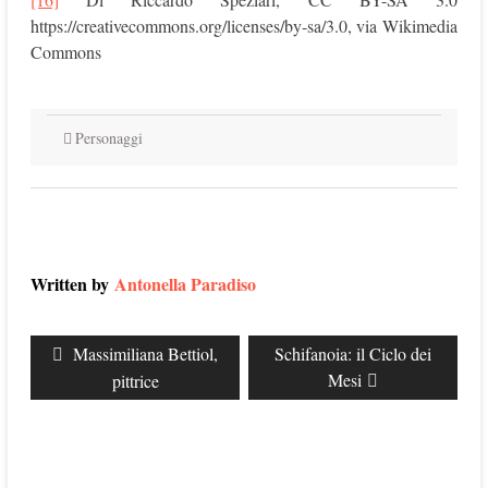
https://creativecommons.org/licenses/by-sa/3.0, via Wikimedia
Commons
Personaggi
Written by
Antonella Paradiso
Navigazione
Previous
Massimiliana Bettiol,
Next
Schifanoia: il Ciclo dei
articoli
post:
post:
Mesi
pittrice