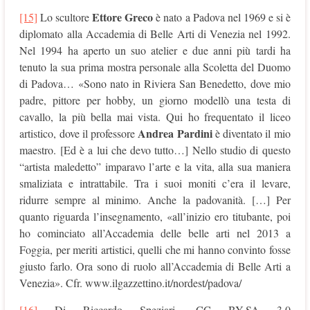
Ettore Greco
[15]
Lo scultore
è nato a Padova nel 1969 e si è
diplomato alla Accademia di Belle Arti di Venezia nel 1992.
Nel 1994 ha aperto un suo atelier e due anni più tardi ha
tenuto la sua prima mostra personale alla Scoletta del Duomo
di Padova… «Sono nato in Riviera San Benedetto, dove mio
padre, pittore per hobby, un giorno modellò una testa di
cavallo, la più bella mai vista. Qui ho frequentato il liceo
Andrea Pardini
artistico, dove il professore
è diventato il mio
maestro. [Ed è a lui che devo tutto…] Nello studio di questo
“artista maledetto” imparavo l’arte e la vita, alla sua maniera
smaliziata e intrattabile. Tra i suoi moniti c’era il levare,
ridurre sempre al minimo. Anche la padovanità. […] Per
quanto riguarda l’insegnamento, «all’inizio ero titubante, poi
ho cominciato all’Accademia delle belle arti nel 2013 a
Foggia, per meriti artistici, quelli che mi hanno convinto fosse
giusto farlo. Ora sono di ruolo all’Accademia di Belle Arti a
Venezia». Cfr. www.ilgazzettino.it/nordest/padova/
[16]
Di Riccardo Speziari, CC BY-SA 3.0