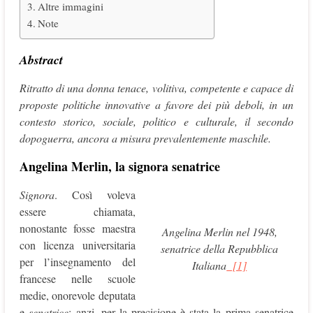
Altre immagini
Note
Abstract
Ritratto di una donna tenace, volitiva, competente e capace di
proposte politiche innovative a favore dei più deboli, in un
contesto storico, sociale, politico e culturale, il secondo
dopoguerra, ancora a misura prevalentemente maschile.
Angelina Merlin, la signora senatrice
Signora
. Così voleva
essere chiamata,
nonostante fosse maestra
Angelina Merlin nel 1948,
con licenza universitaria
senatrice della Repubblica
per l’insegnamento del
Italiana
[1]
francese nelle scuole
medie, onorevole deputata
e
senatrice
; anzi, per la precisione è stata la prima senatrice