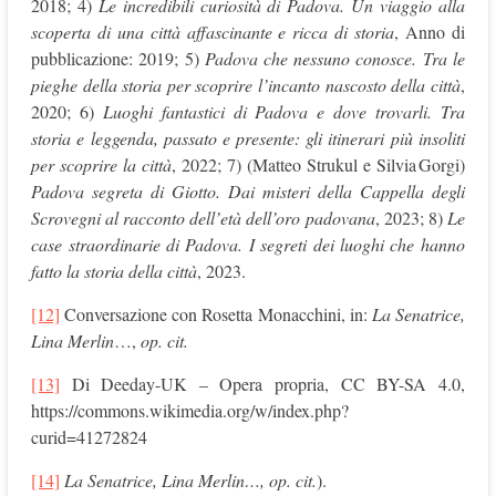
2018; 4)
Le incredibili curiosità di Padova. Un viaggio alla
scoperta di una città affascinante e ricca di storia
, Anno di
pubblicazione: 2019; 5)
Padova che nessuno conosce. Tra le
pieghe della storia per scoprire l’incanto nascosto della città
,
2020; 6)
Luoghi fantastici di Padova e dove trovarli. Tra
storia e leggenda, passato e presente: gli itinerari più insoliti
per scoprire la città
, 2022; 7) (Matteo Strukul e Silvia Gorgi)
Padova segreta di Giotto. Dai misteri della Cappella degli
Scrovegni al racconto dell’età dell’oro padovana
, 2023; 8)
Le
case straordinarie di Padova. I segreti dei luoghi che hanno
fatto la storia della città
, 2023.
[12]
Conversazione con Rosetta Monacchini, in:
La Senatrice,
Lina Merlin
…,
op. cit.
[13]
Di Deeday-UK – Opera propria, CC BY-SA 4.0,
https://commons.wikimedia.org/w/index.php?
curid=41272824
[14]
La Senatrice, Lina
Merlin…, op. cit.
).