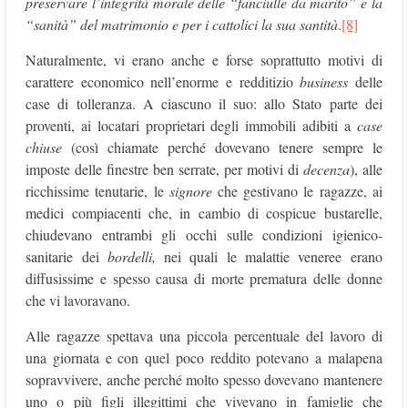
preservare l’integrità morale delle “fanciulle da marito” e la
“sanità” del matrimonio e per i cattolici la sua santità
.
[8]
Naturalmente, vi erano anche e forse soprattutto motivi di
carattere economico nell’enorme e redditizio
business
delle
case di tolleranza. A ciascuno il suo: allo Stato parte dei
proventi, ai locatari proprietari degli immobili adibiti a
case
chiuse
(così chiamate perché dovevano tenere sempre le
imposte delle finestre ben serrate, per motivi di
decenza
), alle
ricchissime tenutarie, le
signore
che gestivano le ragazze, ai
medici compiacenti che, in cambio di cospicue bustarelle,
chiudevano entrambi gli occhi sulle condizioni igienico-
sanitarie dei
bordelli,
nei quali le malattie veneree erano
diffusissime e spesso causa di morte prematura delle donne
che vi lavoravano.
Alle ragazze spettava una piccola percentuale del lavoro di
una giornata e con quel poco reddito potevano a malapena
sopravvivere, anche perché molto spesso dovevano mantenere
uno o più figli illegittimi che vivevano in famiglie che