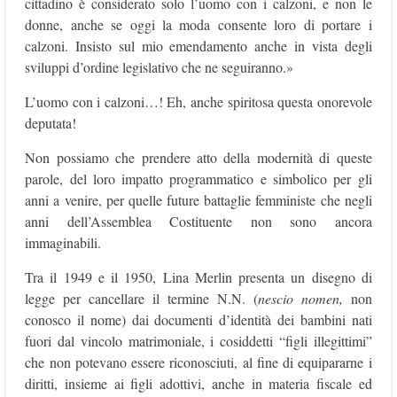
cittadino è considerato solo l’uomo con i calzoni, e non le
donne, anche se oggi la moda consente loro di portare i
calzoni. Insisto sul mio emendamento anche in vista degli
sviluppi d’ordine legislativo che ne seguiranno.»
L’uomo con i calzoni…! Eh, anche spiritosa questa onorevole
deputata!
Non possiamo che prendere atto della modernità di queste
parole, del loro impatto programmatico e simbolico per gli
anni a venire, per quelle future battaglie femministe che negli
anni dell’Assemblea Costituente non sono ancora
immaginabili.
Tra il 1949 e il 1950, Lina Merlin presenta un disegno di
legge per cancellare il termine N.N. (
nescio nomen,
non
conosco il nome) dai documenti d’identità dei bambini nati
fuori dal vincolo matrimoniale, i cosiddetti “figli illegittimi”
che non potevano essere riconosciuti, al fine di equipararne i
diritti, insieme ai figli adottivi, anche in materia fiscale ed