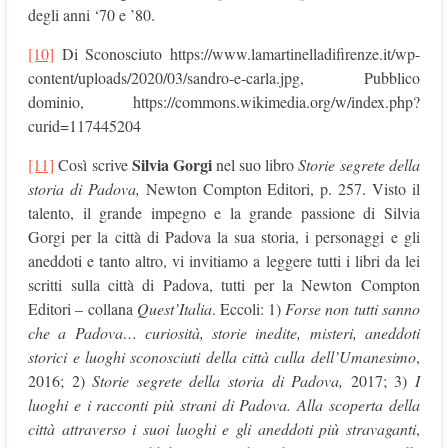
degli anni ‘70 e ’80.
[10]
Di Sconosciuto https://www.lamartinelladifirenze.it/wp-
content/uploads/2020/03/sandro-e-carla.jpg, Pubblico
dominio, https://commons.wikimedia.org/w/index.php?
curid=117445204
Silvia Gorgi
[11]
Così scrive
nel suo libro
Storie segrete della
storia di Padova,
Newton Compton Editori, p. 257. Visto il
talento, il grande impegno e la grande passione di Silvia
Gorgi per la città di Padova la sua storia, i personaggi e gli
aneddoti e tanto altro, vi invitiamo a leggere tutti i libri da lei
scritti sulla città di Padova, tutti per la Newton Compton
Editori – collana
Quest’Italia
. Eccoli: 1)
Forse non tutti sanno
che a Padova… curiosità, storie inedite, misteri, aneddoti
storici e luoghi sconosciuti della città culla dell’Umanesimo
,
2016; 2)
Storie segrete della storia di Padova,
2017; 3)
I
luoghi e i racconti più strani di Padova. Alla scoperta della
città attraverso i suoi luoghi e gli aneddoti più stravaganti
,