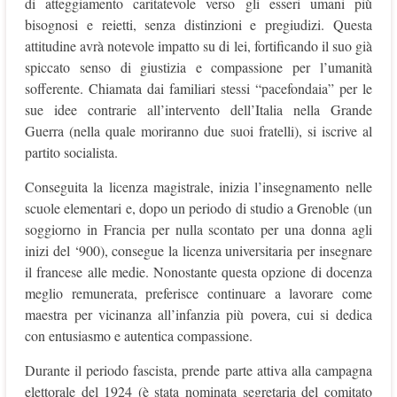
di atteggiamento caritatevole verso gli esseri umani più
bisognosi e reietti, senza distinzioni e pregiudizi. Questa
attitudine avrà notevole impatto su di lei, fortificando il suo già
spiccato senso di giustizia e compassione per l’umanità
sofferente. Chiamata dai familiari stessi “pacefondaia” per le
sue idee contrarie all’intervento dell’Italia nella Grande
Guerra (nella quale moriranno due suoi fratelli), si iscrive al
partito socialista.
Conseguita la licenza magistrale, inizia l’insegnamento nelle
scuole elementari e, dopo un periodo di studio a Grenoble (un
soggiorno in Francia per nulla scontato per una donna agli
inizi del ‘900), consegue la licenza universitaria per insegnare
il francese alle medie. Nonostante questa opzione di docenza
meglio remunerata, preferisce continuare a lavorare come
maestra per vicinanza all’infanzia più povera, cui si dedica
con entusiasmo e autentica compassione.
Durante il periodo fascista, prende parte attiva alla campagna
elettorale del 1924 (è stata nominata segretaria del comitato