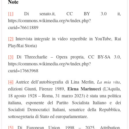
Note
[1]
Di senato.it, CC BY 3.0 it,
https://commons.wikimedia.org/w/index.php?
curid=76611889
[2]
Intervista integrale in video reperibile in YouTube, Rai
Play/Rai Storia)
[3]
Di Threecharlie – Opera propria, CC BY-SA 3.0,
https://commons.wikimedia.org/w/index.php?
curid=17663968
[4]
Autrice dell’autobiografia di Lina Merlin,
La mia vita
,
Elena Marinucci
edizioni Giunti, Firenze 1989,
(L’Aquila,
18 agosto 1928 – Roma, 31 marzo 2023) è stata una politica
italiana, esponente del Partito Socialista Italiano e dei
Socialisti Democratici Italiani, senatrice della Repubblica,
sottosegretaria di Stato ed europarlamentare.
[5]
Di European Union, 1998 – 2025, Attribution,