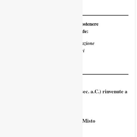
Avvisi
Con un click potete sostenere
Padova Sorprende:
Con una libera donazione
Diventando soci
Blog
Laminette bronzee votive (V – I sec. a.C.) rinvenute a
Vicenza
26 Ottobre 2025
Corso di Nada Yoga di Riccardo Misto
2 Ottobre 2025