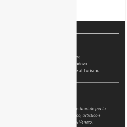
In collaborazione
Con il Comune di Padova
Assessorato alla Cultura e al Turismo
Chi siamo
Padova Sorprende
è un progetto editoriale per la
valorizzazione del patrimonio storico, artistico e
culturale della città di Padova e del Veneto.