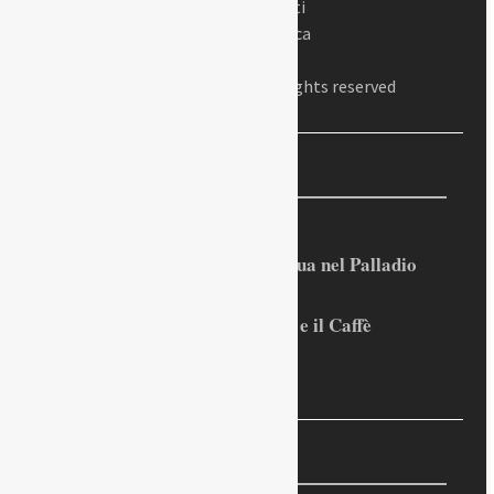
Dir. responsabile: Gianluigi Peretti
Dir. editoriale: Alessandro Cabianca
Presidente: Antonio Fiorito
© 2023 Padova Sorprende – All Rights reserved
Recenti
Rilevata l’importanza dell’acqua nel Palladio
Prospero Alpini, il suo ritratto e il Caffè
Sandro Penna, poeta dell’eros
La foto