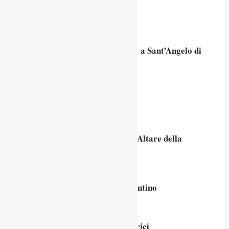
I nostri lettori
6 Settembre 2025
Chiesa di San Michele Arcangelo a Sant’Angelo di
Piove di Sacco
24 Agosto 2025
Cippo di confine a Campogrosso
19 Agosto 2025
Basilica del Carmine in Padova: Altare della
Madonna dei Molinari
9 Agosto 2025
Una lapide romana nell’alto vicentino
25 Luglio 2025
La “macchina” di Girolamo Fabrici