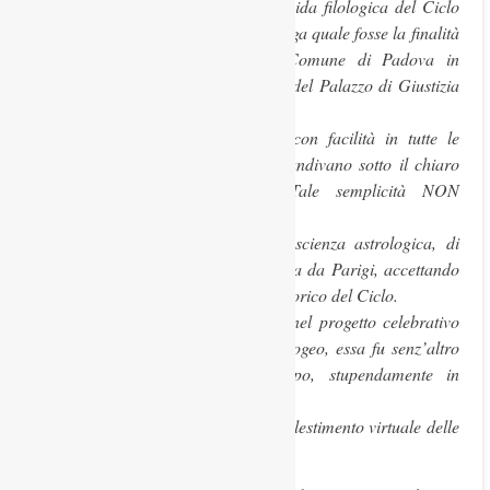
Daria Mueller, autrice dell’unica Guida filologica del Ciclo
dei Mesi più vasto del Medioevo, spiega quale fosse la finalità
dell’opera, promossa dal Libero Comune di Padova in
occasione di tutta la ristrutturazione del Palazzo di Giustizia
all’inizio del Trecento.
La collettività doveva riconoscersi con facilità in tutte le
attività che i Mesi ordinatamente scandivano sotto il chiaro
dettato degli influssi planetari. Tale semplicità NON
prevedeva alcun Giotto.
Il discorso da farsi è quello della scienza astrologica, di
Pietro d’Abano che la porta a Padova da Parigi, accettando
di assumere l’incarico di allestitore teorico del Ciclo.
Se ci fu la partecipazione di Giotto nel progetto celebrativo
del Libero Comune ormai al suo apogeo, essa fu senz’altro
molto limitata e, allo stesso tempo, stupendamente in
evidenza.
Conclude l’articolo un interessante allestimento virtuale delle
Tavole di Giotto.