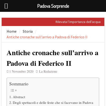
Padova Sorprende
Skip
Rilevata l’importanza dell’acqua
to
nel Palladio
Home
Storia
content
Prospero Alpini, il suo ritratto e il
Antiche cronache sull’arrivo a Padova di Federico II
Caffè
Sandro Penna, poeta dell’eros
Giuseppe Barbieri e Niccolò
Antiche cronache sull’arrivo a
Tommaseo i due grandi letterati
che celebrarono Torreglia (PD)
Padova di Federico II
Il tesoro nascosto di Padova: il
First Folio di Shakespeare
1 Novembre 2020
La Redazione
Sommario
Abstract
Degli spettacoli e delle feste che si facevano in Padova