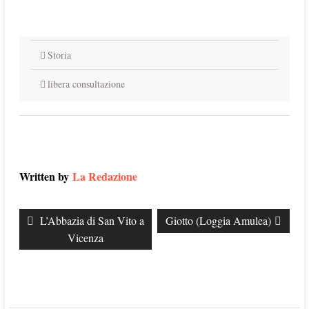
Storia
libera consultazione
Written by
La Redazione
Navigazione
Previous
L’Abbazia di San Vito a
Next
Giotto (Loggia Amulea)
articoli
post:
post:
Vicenza