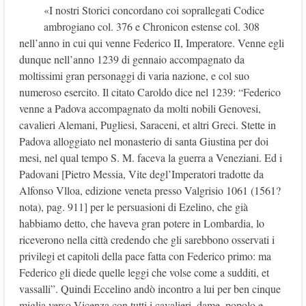
«I nostri Storici concordano coi soprallegati Codice
ambrogiano col. 376 e Chronicon estense col. 308
nell’anno in cui qui venne Federico II, Imperatore. Venne egli
dunque nell’anno 1239 di gennaio accompagnato da
moltissimi gran personaggi di varia nazione, e col suo
numeroso esercito. Il citato Caroldo dice nel 1239: “Federico
venne a Padova accompagnato da molti nobili Genovesi,
cavalieri Alemani, Pugliesi, Saraceni, et altri Greci. Stette in
Padova alloggiato nel monasterio di santa Giustina per doi
mesi, nel qual tempo S. M. faceva la guerra a Veneziani. Ed i
Padovani [Pietro Messia, Vite degl’Imperatori tradotte da
Alfonso Vlloa, edizione veneta presso Valgrisio 1061 (1561?
nota), pag. 911] per le persuasioni di Ezelino, che già
habbiamo detto, che haveva gran potere in Lombardia, lo
riceverono nella città credendo che gli sarebbono osservati i
privilegi et capitoli della pace fatta con Federico primo: ma
Federico gli diede quelle leggi che volse come a sudditi, et
vassalli”. Quindi Eccelino andò incontro a lui per ben cinque
miglia verso Vicenza con tutti i cavalieri, dame, popolo e