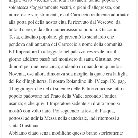
soldatesca sfoggiatamente vestiti, e pieni d’allegrezza, con
numerosi e varj strumenti, e col Carroccio realmente adornato:
alla porta poi della nostra città fu ricevuto dal Vescovo, da
tutto il clero, e da altro numerosissimo popolo. Giacomo
Testa, cittadino popolare, gli presentò lo stendardo che
pendeva dall’antenna del Carroccio a nome della comunità.
E l’Imperatore fu alloggiato nel palazzo vescovile, ma il
giorno addietro passò nel monistero di santa Giustina, ove
dimorò per due mesi circa; andando di quando in quando a
Noventa, ove allora dimorava sua moglie, la quale era la figlia
del Re d’Inghilterra. Il nostro Rolandino lib. IV.cap. IX. pag.
41 aggiunge: che nel dì solenne delle Palme concorse tutto il
popolo padovano nel Prato della Valle, secondo l’antica
usanza; e che quivi l’Imperatore sedente su d’alto trono si
mostrò con volto ilare. Poi seguendo la festa di Pasqua,
portossi ad udir la Messa nella cattedrale, indi ritornossi a
santa Giustina».
Abbiamo citato senza modifiche questo brano storicamente