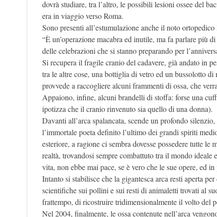
dovrà studiare, tra l’altro, le possibili lesioni ossee del 
era in viaggio verso Roma.
Sono presenti all’estumulazione anche il noto ortopedico
“È un’operazione macabra ed inutile, ma fa parlare più di
delle celebrazioni che si stanno preparando per l’annivers
Si recupera il fragile cranio del cadavere, già andato in p
tra le altre cose, una bottiglia di vetro ed un bussolotto d
provvede a raccogliere alcuni frammenti di ossa, che verr
Appaiono, infine, alcuni brandelli di stoffa: forse una cuf
ipotizza che il cranio rinvenuto sia quello di una donna).
Davanti all’arca spalancata, scende un profondo silenzio, 
l’immortale poeta definito l’ultimo dei grandi spiriti med
esteriore, a ragione ci sembra dovesse possedere tutte le m
realtà, trovandosi sempre combattuto tra il mondo ideale e
vita, non ebbe mai pace, se è vero che le sue opere, ed in p
Intanto si stabilisce che la gigantesca arca resti aperta pe
scientifiche sui pollini e sui resti di animaletti trovati al 
frattempo, di ricostruire tridimensionalmente il volto del p
Nel 2004, finalmente, le ossa contenute nell’arca vengono