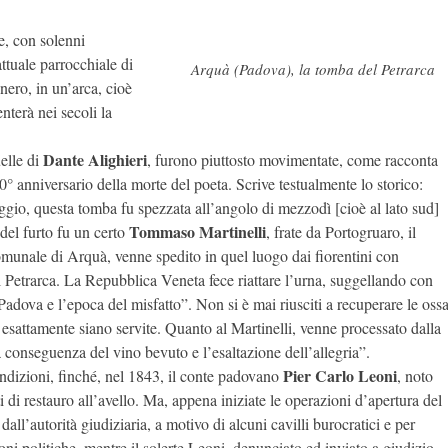
e, con solenni
ttuale parrocchiale di
Arquà (Padova), la tomba del Petrarca
ero, in un’arca, cioè
nterà nei secoli la
Dante Alighieri
uelle di
, furono piuttosto movimentate, come racconta
0° anniversario della morte del poeta. Scrive testualmente lo storico:
io, questa tomba fu spezzata all’angolo di mezzodì [cioè al lato sud]
Tommaso Martinelli
 del furto fu un certo
, frate da Portogruaro, il
munale di Arquà, venne spedito in quel luogo dai fiorentini con
el Petrarca. La Repubblica Veneta fece riattare l’urna, suggellando con
adova e l’epoca del misfatto”. Non si è mai riusciti a recuperare le oss
esattamente siano servite. Quanto al Martinelli, venne processato dalla
 conseguenza del vino bevuto e l’esaltazione dell’allegria”.
Pier Carlo Leoni
ondizioni, finché, nel 1843, il conte padovano
, noto
i di restauro all’avello. Ma, appena iniziate le operazioni d’apertura del
dall’autorità giudiziaria, a motivo di alcuni cavilli burocratici e per
ni politiche, mentre il solerte Leoni, denunciato ed inviato a giudizio,