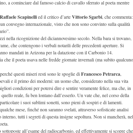
bacino, a cominciare dal famoso calcio di cavallo sferrato al poeta mentre
Raffaele Scapinelli
Vittorio Sgarbi
ed il critico d’arte
, che commenta:
 un convegno internazionale, visto che non sono convinto sulla qualità
ario”.
ezzi nella ricognizione del diciannovesimo secolo. Nella bara si trovano,
i rame, che contengono i verbali notarili delle precedenti aperture. Si
anno mandati in Arizona per la datazione con il Carbonio 14.
fia che il poeta usava nelle fredde giornate invernali (ma subito qualcun
Francesco Petrarca
perché questi miseri resti sono le spoglie di
,
ioevali e il primo dei moderni: un uomo che, considerato nella sua vita
igliori condizioni per potersi dire e sentire veramente felice, ma che, in
 quello reale, fu ben lontano dall’esserlo. Un vate che, nel corso della
articolare i suoi sublimi sonetti, sono pieni di sospiri e di lamenti.
r qualche mese, finché non saranno svelati, attraverso sofisticate analisi
suo interno, tutti i segreti di questa insigne sepoltura. Non si mancherà, ne
oeta.
 sottoposte all’esame del radiocarbonio, ed effettivamente si scopre che