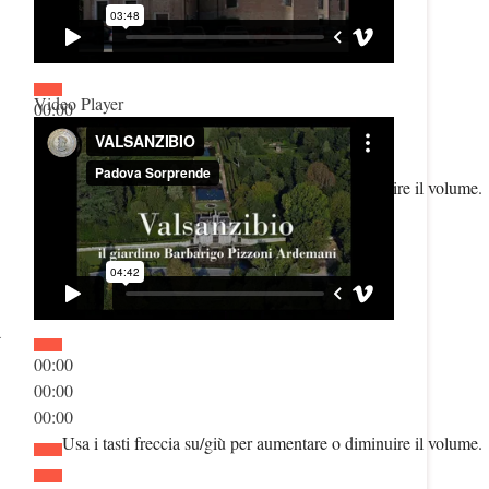
Video Player
00:00
00:00
00:00
Usa i tasti freccia su/giù per aumentare o diminuire il volume.
a
00:00
00:00
00:00
Usa i tasti freccia su/giù per aumentare o diminuire il volume.