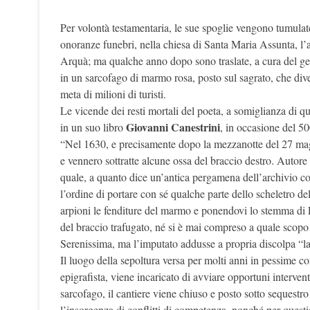
Per volontà testamentaria, le sue spoglie vengono tumulat
onoranze funebri, nella chiesa di Santa Maria Assunta, l’a
Arquà; ma qualche anno dopo sono traslate, a cura del gen
in un sarcofago di marmo rosa, posto sul sagrato, che dive
meta di milioni di turisti.
Le vicende dei resti mortali del poeta, a somiglianza di q
Giovanni Canestrini
in un suo libro
, in occasione del 50
“Nel 1630, e precisamente dopo la mezzanotte del 27 magg
e vennero sottratte alcune ossa del braccio destro. Autore
quale, a quanto dice un’antica pergamena dell’archivio co
l’ordine di portare con sé qualche parte dello scheletro d
arpioni le fenditure del marmo e ponendovi lo stemma di P
del braccio trafugato, né si è mai compreso a quale scopo 
Serenissima, ma l’imputato addusse a propria discolpa “la
Il luogo della sepoltura versa per molti anni in pessime c
epigrafista, viene incaricato di avviare opportuni intervent
sarcofago, il cantiere viene chiuso e posto sotto sequestro 
l’insorgenza di conflitti di competenza, nonché per questio