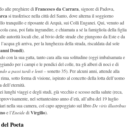
Francesco da Carrara
o alle preghiere di
, signore di Padova,
arca
si trasferisce nella città del Santo, dove alterna il soggiorno
llo tranquillo e riposante di Arquà, sui Colli Euganei. Qui, venuto ad
cola casa, poi fatta ingrandire, e chiamata a sé la famigliola della figlia
alle autorità locali che, al bivio delle strade che giungono da Este e da
acqua gli arriva, per la lunghezza della strada, riscaldata dal sole
vanni Dondi
).
o con la sua gatta, tanto cara alla sua solitudine (oggi imbalsamata e
giando per i campi e le pendici del colle, tra gli alberi di noci e di
do a passi tardi e lenti –
sonetto 35). Per alcuni anni, attende alla
 rima, sotto forma di visione, ispirato al concetto della lotta dell’uomo
a dell’eternità.
ei lunghi viaggi e degli studi, già vecchio e scosso nella salute (reca,
 improvvisamente, nel settantesimo anno d’età, all’alba del 19 luglio
ari nella sua camera, col capo appoggiato sul libro
De viris illustribus
ino
Virgilio
e l’
Eneide
di
).
 del Poeta