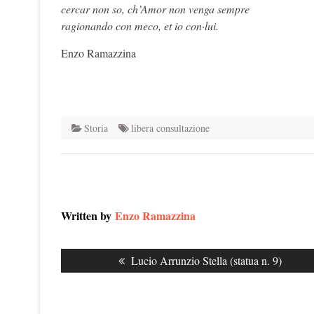
cercar non so, ch’Amor non venga sempre
ragionando con meco, et io con·lui.
Enzo Ramazzina
Storia
libera consultazione
Written by
Enzo Ramazzina
Navigazione
Previous
Lucio Arrunzio Stella (statua n. 9)
articoli
post: