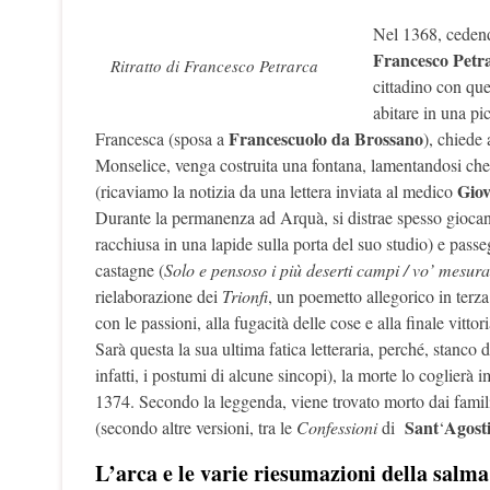
Nel 1368, cedend
Francesco
Petr
Ritratto di Francesco Petrarca
cittadino con que
abitare in una pic
Francescuolo da Brossano
Francesca (sposa a
), chiede 
Monselice, venga costruita una fontana, lamentandosi che l’
Gio
(ricaviamo la notizia da una lettera inviata al medico
Durante la permanenza ad Arquà, si distrae spesso giocand
racchiusa in una lapide sulla porta del suo studio) e passeg
castagne (
Solo e pensoso i più deserti campi / vo’ mesuran
rielaborazione dei
Trionfi
, un poemetto allegorico in terza
con le passioni, alla fugacità delle cose e alla finale vittori
Sarà questa la sua ultima fatica letteraria, perché, stanco d
infatti, i postumi di alcune sincopi), la morte lo coglierà
1374. Secondo la leggenda, viene trovato morto dai famili
Sant
Agost
(secondo altre versioni, tra le
Confessioni
di
‘
L’arca e le varie riesumazioni della salma