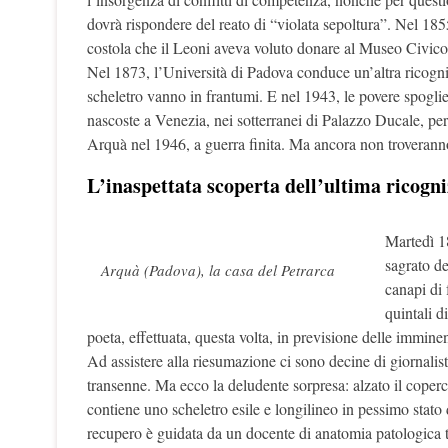
dovrà rispondere del reato di “violata sepoltura”. Nel 1855
costola che il Leoni aveva voluto donare al Museo Civico
Nel 1873, l’Università di Padova conduce un’altra ricogni
scheletro vanno in frantumi. E nel 1943, le povere spogli
nascoste a Venezia, nei sotterranei di Palazzo Ducale, per
Arquà nel 1946, a guerra finita. Ma ancora non troverann
L’inaspettata scoperta dell’ultima ricogn
Martedì 1
sagrato de
Arquà (Padova), la casa del Petrarca
canapi di 
quintali d
poeta, effettuata, questa volta, in previsione delle immine
Ad assistere alla riesumazione ci sono decine di giornalisti,
transenne. Ma ecco la deludente sorpresa: alzato il coperc
contiene uno scheletro esile e longilineo in pessimo stato
recupero è guidata da un docente di anatomia patologica tr