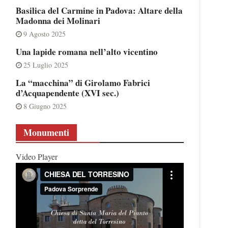
Basilica del Carmine in Padova: Altare della
Madonna dei Molinari
9 Agosto 2025
Una lapide romana nell’alto vicentino
25 Luglio 2025
La “macchina” di Girolamo Fabrici
d’Acquapendente (XVI sec.)
8 Giugno 2025
Monumenti
Video Player