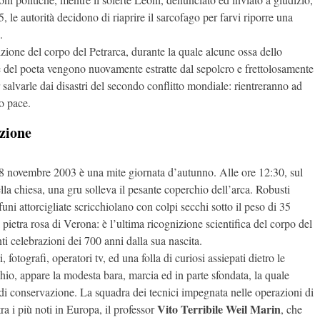
, le autorità decidono di riaprire il sarcofago per farvi riporre una
.
zione del corpo del Petrarca, durante la quale alcune ossa dello
e del poeta vengono nuovamente estratte dal sepolcro e frettolosamente
 salvarle dai disastri del secondo conflitto mondiale: rientreranno ad
o pace.
izione
8 novembre 2003 è una mite giornata d’autunno. Alle ore 12:30, sul
lla chiesa, una gru solleva il pesante coperchio dell’arca. Robusti
funi attorcigliate scricchiolano con colpi secchi sotto il peso di 35
i pietra rosa di Verona: è l’ultima ricognizione scientifica del corpo del
nti celebrazioni dei 700 anni dalla sua nascita.
 fotografi, operatori tv, ed una folla di curiosi assiepati dietro le
hio, appare la modesta bara, marcia ed in parte sfondata, la quale
 di conservazione. La squadra dei tecnici impegnata nelle operazioni di
Vito Terribile Weil Marin
a i più noti in Europa, il professor
, che