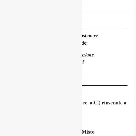
Avvisi
Con un click potete sostenere
Padova Sorprende:
Con una libera donazione
Diventando soci
Blog
Laminette bronzee votive (V – I sec. a.C.) rinvenute a
Vicenza
26 Ottobre 2025
Corso di Nada Yoga di Riccardo Misto