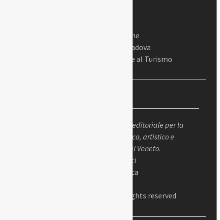
In collaborazione
Con il Comune di Padova
Assessorato alla Cultura e al Turismo
Chi siamo
Padova Sorprende
è un progetto editoriale per la
valorizzazione del patrimonio storico, artistico e
culturale della città di Padova e del Veneto.
Dir. responsabile: Gianluigi Peretti
Dir. editoriale: Alessandro Cabianca
Presidente: Antonio Fiorito
© 2023 Padova Sorprende – All Rights reserved