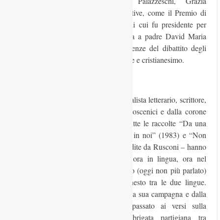
Dematté, Mario Stefani, Aldo Palazzeschi, Grazia
Deledda).Fondò e diresse altre iniziative, come il Premio di
poesia religiosa a Camposampiero, di cui fu presidente per
alcune edizioni cedendo poi la guida a padre David Maria
Turoldo, anche qui cogliendo le urgenze del dibattito degli
anni post-conciliari sul rapporto tra arte e cristianesimo.
I contenuti
Bino (così era per gli amici), da giornalista letterario, scrittore,
e poeta, ha sempre rifuggito dai palcoscenici e dalla corone
d’alloro. I suoi versi – citiamo per tutte le raccolte “Da una
profonda immagine” (1980), “L’altro in noi” (1983) e “Non
ho mai scritto il verso” (1994), tutte edite da Rusconi – hanno
spaziato su temi molteplici, cantati ora in lingua, ora nel
dialetto cittadellese d’inizio Novecento (oggi non più parlato)
ora in un originale e coraggioso innesto tra le due lingue.
Dall’iniziale ispirazione derivante dalla sua campagna e dalla
vita poverissima dei contadini è passato ai versi sulla
Resistenza (Bino comandò una brigata partigiana tra