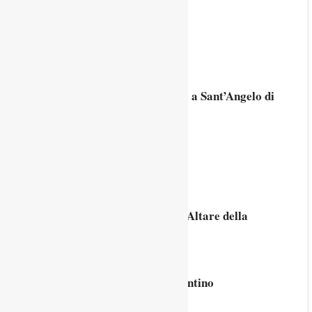
2 Ottobre 2025
I nostri lettori
6 Settembre 2025
Chiesa di San Michele Arcangelo a Sant’Angelo di
Piove di Sacco
24 Agosto 2025
Cippo di confine a Campogrosso
19 Agosto 2025
Basilica del Carmine in Padova: Altare della
Madonna dei Molinari
9 Agosto 2025
Una lapide romana nell’alto vicentino
25 Luglio 2025