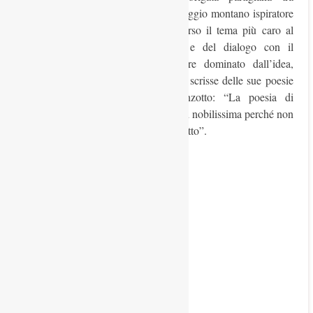
Cittadella e il Bassanese); dal paesaggio montano ispiratore
di confronti ascetici si è spostato verso il tema più caro al
poeta, quello dell’ “altro in noi” e del dialogo con il
trascendente.”Rebellato sembra essere dominato dall’idea,
dalla certezza di un eterno presente”, scrisse delle sue poesie
Diego Valeri; e così Andrea Zanzotto: “La poesia di
Rebellato nasce da un’umiltà che è poi nobilissima perché non
rinuncia ad uno sguardo all’alto e al tutto”.
Un altro spazio un altro tempo *
Al rivelarsi di una voce
che non ha suono,
non umana parola,
sopraggiunge a ripetere la terra
un altro spazio.
Riscattato nei doni
della sua leggerezza