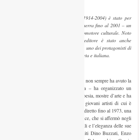
Abstract
B
ino Rebellato (Cittadella, 1914-2004) è stato per
molti decenni – dal dopoguerra fino al 2001 – un
generoso e instancabile promotore culturale. Noto
soprattutto per la sua attività di editore è stato anche
giornalista letterario e raffinato poeta, uno dei protagonisti di
un periodo rilevante della cultura veneta e italiana.
Il lavoro
Rebellato, nella sua Cittadella – da cui non sempre ha avuto la
riconoscenza che gli sarebbe spettata – ha organizzato un
importante Premio internazionale di poesia, mostre d’arte e ha
contribuito a far associare gruppi di giovani artisti di cui è
stato mentore. Ha fondato nel 1952, e diretto fino al 1973, una
piccola ma assai conosciuta casa editrice, che si affermò negli
anni per la finezza delle scelte editoriali e l’eleganza delle sue
pubblicazioni (tra gli autori da lui editi Dino Buzzati, Enzo