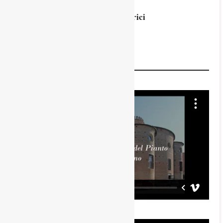
La “macchina” di Girolamo Fabrici
d’Acquapendente (XVI sec.)
8 Giugno 2025
Monumenti
Video Player
Video Player
00:00