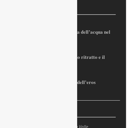
Recenti
Rilevata l’importanza dell’acqua nel
Palladio
Prospero Alpini, il suo ritratto e il
Caffè
Sandro Penna, poeta dell’eros
La foto
Santa Giustina vista dal Prato della Valle