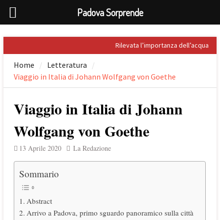
Padova Sorprende
Skip
Rilevata l’importanza dell’acqua
to
nel Palladio
Home
Letteratura
content
Prospero Alpini, il suo ritratto e il
Viaggio in Italia di Johann Wolfgang von Goethe
Caffè
Sandro Penna, poeta dell’eros
Giuseppe Barbieri e Niccolò
Viaggio in Italia di Johann
Tommaseo i due grandi letterati
che celebrarono Torreglia (PD)
Wolfgang von Goethe
Il tesoro nascosto di Padova: il
First Folio di Shakespeare
13 Aprile 2020
La Redazione
Sommario
Abstract
Arrivo a Padova, primo sguardo panoramico sulla città