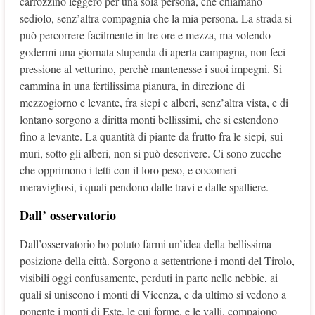
carrozzino leggero per una sola persona, che chiamano
sediolo, senz’altra compagnia che la mia persona. La strada si
può percorrere facilmente in tre ore e mezza, ma volendo
godermi una giornata stupenda di aperta campagna, non feci
pressione al vetturino, perchè mantenesse i suoi impegni. Si
cammina in una fertilissima pianura, in direzione di
mezzogiorno e levante, fra siepi e alberi, senz’altra vista, e di
lontano sorgono a diritta monti bellissimi, che si estendono
fino a levante. La quantità di piante da frutto fra le siepi, sui
muri, sotto gli alberi, non si può descrivere. Ci sono zucche
che opprimono i tetti con il loro peso, e cocomeri
meravigliosi, i quali pendono dalle travi e dalle spalliere.
Dall’ osservatorio
Dall’osservatorio ho potuto farmi un’idea della bellissima
posizione della città. Sorgono a settentrione i monti del Tirolo,
visibili oggi confusamente, perduti in parte nelle nebbie, ai
quali si uniscono i monti di Vicenza, e da ultimo si vedono a
ponente i monti di Este, le cui forme, e le valli, compaiono