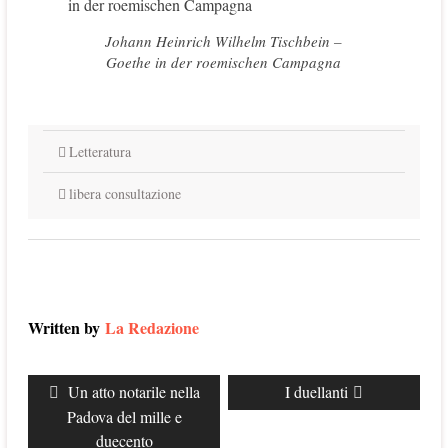
Johann Heinrich Wilhelm Tischbein –
Goethe in der roemischen Campagna
Letteratura
libera consultazione
Written by
La Redazione
Navigazione
Previous
Un atto notarile nella
Next
I duellanti
articoli
post:
post:
Padova del mille e
duecento