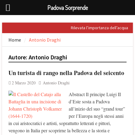
Padova Sorprende
Skip
Rilevata l’importanza dell’acqua
to
nel Palladio
Home
Antonio Draghi
content
Prospero Alpini, il suo ritratto e il
Caffè
Sandro Penna, poeta dell’eros
Autore:
Antonio Draghi
Giuseppe Barbieri e Niccolò
Tommaseo i due grandi letterati
Un turista di rango nella Padova del seicento
che celebrarono Torreglia (PD)
Il tesoro nascosto di Padova: il
2 Marzo 2020
Antonio Draghi
First Folio di Shakespeare
Abstract Il principe Luigi II
d’Este sosta a Padova
all’inizio del suo “grand tour”
per l’Europa negli stessi anni
in cui aristocratici e artisti, soprattutto letterati e pittori,
vengono in Italia per scoprirne la bellezza e la storia e