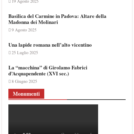
19 Agosto 2025
Basilica del Carmine in Padova: Altare della
Madonna dei Molinari
9 Agosto 2025
Una lapide romana nell’alto vicentino
25 Luglio 2025
La “macchina” di Girolamo Fabrici
d’Acquapendente (XVI sec.)
8 Giugno 2025
Monumenti