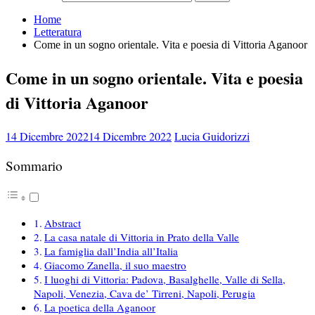
Home
Letteratura
Come in un sogno orientale. Vita e poesia di Vittoria Aganoor
Come in un sogno orientale. Vita e poesia
di Vittoria Aganoor
14 Dicembre 2022
14 Dicembre 2022
Lucia Guidorizzi
Sommario
Abstract
La casa natale di Vittoria in Prato della Valle
La famiglia dall’India all’Italia
Giacomo Zanella, il suo maestro
I luoghi di Vittoria: Padova, Basalghelle, Valle di Sella,
Napoli, Venezia, Cava de’ Tirreni, Napoli, Perugia
La poetica della Aganoor