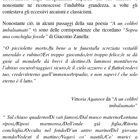
nonostante ne riconoscesse l’indubbia grandezza, a volte gli
contestava gli eccessivi arcaismi e classicismi.
Nonostante ciò, in alcuni passaggi della sua poesia
“A un colibrì
imbalsamato”
vi sono delle corrispondenze che ricordano
“Sopra
una conchiglia fossile”
di Giacomo Zanella:
“O piccioletto morto,/fu bene a te funesta/la screziata vesta/di
smeraldo e rubino!/Eri troppo giocondo,/eri troppo felice;/e se dà
gioie al mondo/le dà brevi il destino./A luminosi monti/sovra
l’abisso oscuro/viaggiavi sicuro,/e il cielo azzurro e il flutto/credevi
tuo, credevi/eterno quell’immenso/tripudio, e non sapevi / che solo
eterno è il lutto.”
Vittoria Aganoor
da “
A un colibrì
imbalsamato”
“
Sul chiuso quaderno
/Di vati famosi,/Dal musco materno/Lontana
riposi,/Riposi marmorea,/Dell’onde già figlia,/Ritorta
conchiglia./Occulta nel fondo/D’un antro marino/Del giovane
mondo/Vedesti il mattino;/Vagavi co’ nautili,/Co’ murici a