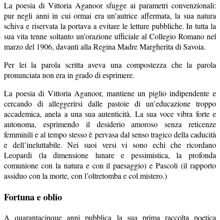
La poesia di Vittoria Aganoor sfugge ai parametri convenzionali:
pur negli anni in cui ormai era un’autrice affermata, la sua natura
schiva e riservata la portava a evitare le letture pubbliche. In tutta la
sua vita tenne soltanto un’orazione ufficiale al Collegio Romano nel
marzo del 1906, davanti alla Regina Madre Margherita di Savoia.
Per lei la parola scritta aveva una compostezza che la parola
pronunciata non era in grado di esprimere.
La poesia di Vittoria Aganoor, mantiene un piglio indipendente e
cercando di alleggerirsi dalle pastoie di un’educazione troppo
accademica, anela a una sua autenticità. La sua voce vibra forte e
autonoma, esprimendo il desiderio amoroso senza reticenze
femminili e al tempo stesso è pervasa dal senso tragico della caducità
e dell’ineluttabile. Nei suoi versi vi sono echi che ricordano
Leopardi (la dimensione lunare e pessimistica, la profonda
comunione con la natura e con il paesaggio) e Pascoli (il rapporto
assiduo con la morte, con l’oltretomba e col mistero.)
Fortuna e oblio
A quarantacinque anni pubblica la sua prima raccolta poetica