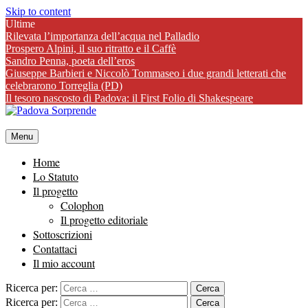
Skip to content
Ultime
Rilevata l’importanza dell’acqua nel Palladio
Prospero Alpini, il suo ritratto e il Caffè
Sandro Penna, poeta dell’eros
Giuseppe Barbieri e Niccolò Tommaseo i due grandi letterati che
celebrarono Torreglia (PD)
Il tesoro nascosto di Padova: il First Folio di Shakespeare
Menu
Home
Lo Statuto
Il progetto
Colophon
Il progetto editoriale
Sottoscrizioni
Contattaci
Il mio account
Ricerca per:
Ricerca per: