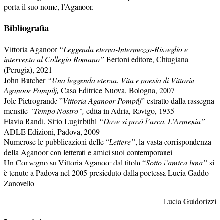
porta il suo nome, l’Aganoor.
Bibliografia
Vittoria Aganoor
“Leggenda eterna-Intermezzo-Risveglio e
intervento al Collegio Romano”
Bertoni editore, Chiugiana
(Perugia), 2021
John Butcher
“Una leggenda eterna. Vita e poesia di Vittoria
Aganoor Pompilj,
Casa Editrice Nuova, Bologna, 2007
Jole Pietrogrande ”
Vittoria Aganoor Pompilj
” estratto dalla rassegna
mensile
“Tempo Nostro”,
edita in Adria, Rovigo, 1935
Flavia Randi, Sirio Luginbühl
“Dove si posò l’arca. L’Armenia”
ADLE Edizioni, Padova, 2009
Numerose le pubblicazioni delle “
Lettere”
, la vasta corrispondenza
della Aganoor con letterati e amici suoi contemporanei
Un Convegno su Vittoria Aganoor dal titolo “
Sotto l’amica luna”
si
è tenuto a Padova nel 2005 presieduto dalla poetessa Lucia Gaddo
Zanovello
Lucia Guidorizzi