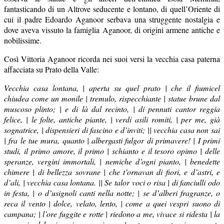
fantasticando di un Altrove seducente e lontano, di quell’Oriente di
cui il padre Edoardo Aganoor serbava una struggente nostalgia e
dove aveva vissuto la famiglia Aganoor, di origini armene antiche e
nobilissime.
Così Vittoria Aganoor ricorda nei suoi versi la vecchia casa paterna
affacciata su Prato della Valle:
Vecchia casa lontana, | aperta su quel prato | che il fiumicel
chiudea come un monile | tremulo, rispecchiante | statue brune dal
muscoso plinto; | e di là dal recinto, | di pennuti cantor reggia
felice, | le folte, antiche piante, | verdi asili romiti, | per me, già
sognatrice, | dispensieri di fascino e d’inviti; || vecchia casa non sai
| fra le tue mura, quanto | albergasti fulgor di primavere! | I primi
studi, il primo amore, il primo | schianto e il tesoro opimo | delle
speranze, vergini immortali, | nemiche d’ogni pianto, | benedette
chimere | di bellezza sovrane | che t’ornavan di fiori, e d’astri, e
d’ali, | vecchia casa lontana. || Se talor voci o risa | di fanciulli odo
in festa, | o d’usignoli canti nella notte; | se d’alberi fragranze, o
reca il vento | dolce, velato, lento, | come a quei vespri suono di
campana; | l’ore fuggite e rotte | riedono a me, vivace si ridesta | la