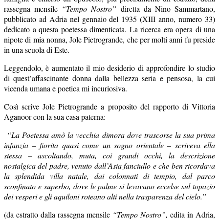
rassegna mensile
“Tempo Nostro”
diretta da Nino Sammartano,
pubblicato ad Adria nel gennaio del 1935 (XIII anno, numero 33)
dedicato a questa poetessa dimenticata. La ricerca era opera di una
nipote di mia nonna, Jole Pietrogrande, che per molti anni fu preside
in una scuola di Este.
Leggendolo, è aumentato il mio desiderio di approfondire lo studio
di quest’affascinante donna dalla bellezza seria e pensosa, la cui
vicenda umana e poetica mi incuriosiva.
Così scrive Jole Pietrogrande a proposito del rapporto di Vittoria
Aganoor con la sua casa paterna:
“La Poetessa amò la vecchia dimora dove trascorse la sua prima
infanzia – fiorita quasi come un sogno orientale – scriveva ella
stessa – ascoltando, muta, coi grandi occhi, la descrizione
nostalgica del padre, venuto dall’Asia fanciullo e che ben ricordava
la splendida villa natale, dai colonnati di tempio, dal parco
sconfinato e superbo, dove le palme si levavano eccelse sul topazio
dei vesperi e gli aquiloni roteano alti nella trasparenza del cielo.”
(da estratto dalla rassegna mensile
“Tempo Nostro”,
edita in Adria,