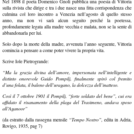
Nel 1898 il poeta Domenico Gnoli pubblica una poesia di Vittoria
sulla rivista che dirige e tra i due nasce una fitta corrispondenza che
culmina col loro incontro a Venezia nell’agosto di quello stesso
anno, ma non vi sarà alcun seguito perché la poetessa,
profondamente legata alla madre vecchia e malata, non se la sente di
abbandonarla per lui.
Solo dopo la morte della madre, avvenuta l’anno seguente, Vittoria
comincia a pensare a come poter vivere la propria vita.
Scrive Iole Pietrogrande:
“Ma la grazia divina dell’amore, impersonata nell’intelligente e
distinto onorevole Guido Pompilj, finalmente spirò col fremito
d’una folata, il baleno dell’uragano, la dolcezza dell’inatteso.
Così il 7 ottobre 1901 il Pompilj, “forte soldato del bene”, cui era
affidato il risanamento della plaga del Trasimeno, andava sposo
all’Aganoor”
(da estratto dalla rassegna mensile
“Tempo Nostro”,
edita in Adria,
Rovigo, 1935, pag 7)