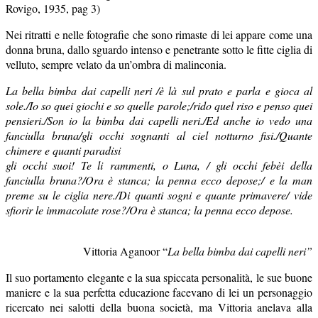
Rovigo, 1935, pag 3)
Nei ritratti e nelle fotografie che sono rimaste di lei appare come una
donna bruna, dallo sguardo intenso e penetrante sotto le fitte ciglia di
velluto, sempre velato da un’ombra di malinconia.
La bella bimba dai capelli neri /è là sul prato e parla e gioca al
sole./Io so quei giochi e so quelle parole;/rido quel riso e penso quei
pensieri./Son io la bimba dai capelli neri./Ed anche io vedo una
fanciulla bruna/gli occhi sognanti al ciel notturno fisi./Quante
chimere e quanti paradisi
gli occhi suoi! Te li rammenti, o Luna, / gli occhi febèi della
fanciulla bruna?/Ora è stanca; la penna ecco depose;/ e la man
preme su le ciglia nere./Di quanti sogni e quante primavere/ vide
sfiorir le immacolate rose?/Ora è stanca; la penna ecco depose.
Vittoria Aganoor “
La bella bimba dai capelli neri”
Il suo portamento elegante e la sua spiccata personalità, le sue buone
maniere e la sua perfetta educazione facevano di lei un personaggio
ricercato nei salotti della buona società, ma Vittoria anelava alla