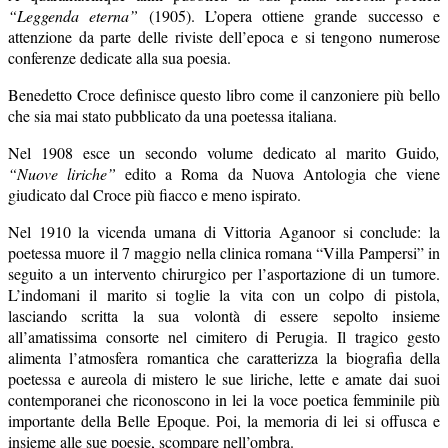
“Leggenda eterna”
(1905). L’opera ottiene grande successo e
attenzione da parte delle riviste dell’epoca e si tengono numerose
conferenze dedicate alla sua poesia.
Benedetto Croce definisce questo libro come il canzoniere più bello
che sia mai stato pubblicato da una poetessa italiana.
Nel 1908 esce un secondo volume dedicato al marito Guido
,
“Nuove liriche”
edito a Roma da Nuova Antologia che viene
giudicato dal Croce più fiacco e meno ispirato.
Nel 1910 la vicenda umana di Vittoria Aganoor si conclude: la
poetessa muore il 7 maggio nella clinica romana “Villa Pampersi” in
seguito a un intervento chirurgico per l’asportazione di un tumore.
L’indomani il marito si toglie la vita con un colpo di pistola,
lasciando scritta la sua volontà di essere sepolto insieme
all’amatissima consorte nel cimitero di Perugia. Il tragico gesto
alimenta l’atmosfera romantica che caratterizza la biografia della
poetessa e aureola di mistero le sue liriche, lette e amate dai suoi
contemporanei che riconoscono in lei la voce poetica femminile più
importante della Belle Epoque. Poi, la memoria di lei si offusca e
insieme alle sue poesie, scompare nell’ombra.