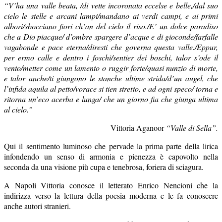
“V’ha una valle beata, /di vette incoronata eccelse e belle,/dal suo
cielo le stelle e arcani lampi/mandano ai verdi campi, e ai primi
albori/sbocciano fiori ch’an del cielo il riso./E’ un dolce paradiso
che a Dio piacque/ d’ombre spargere d’acque e di gioconde/farfalle
vagabonde e pace eterna/diresti che governa questa valle./Eppur,
per ermo calle e dentro i foschi/sentier dei boschi, talor s’ode il
vento/metter come un lamento o ruggir forte/quasi nunzio di morte,
e talor anche/ti giungono le stanche ultime strida/d’un augel, che
l’infida aquila al petto/vorace si tien stretto, e ad ogni speco/ torna e
ritorna un’eco acerba e lunga/ che un giorno fia che giunga ultima
al cielo.”
Vittoria Aganoor
“Valle di Sella”.
Qui il sentimento luminoso che pervade la prima parte della lirica
infondendo un senso di armonia e pienezza è capovolto nella
seconda da una visione più cupa e tenebrosa, foriera di sciagura.
A Napoli Vittoria conosce il letterato Enrico Nencioni che la
indirizza verso la lettura della poesia moderna e le fa conoscere
anche autori stranieri.