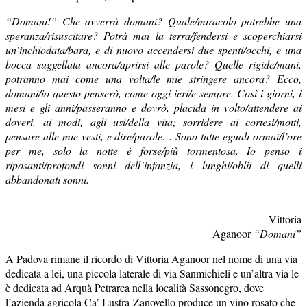
“Domani!” Che avverrà domani? Quale/miracolo potrebbe una
speranza/risuscitare? Potrà mai la terra/fendersi e scoperchiarsi
un’inchiodata/bara, e di nuovo accendersi due spenti/occhi, e una
bocca suggellata ancora/aprirsi alle parole? Quelle rigide/mani,
potranno mai come una volta/le mie stringere ancora? Ecco,
domani/io questo penserò, come oggi ieri/e sempre. Così i giorni, i
mesi e gli anni/passeranno e dovrò, placida in volto/attendere ai
doveri, ai modi, agli usi/della vita; sorridere ai cortesi/motti,
pensare alle mie vesti, e dire/parole… Sono tutte eguali ormai/l’ore
per me, solo la notte è forse/più tormentosa. Io penso i
riposanti/profondi sonni dell’infanzia, i lunghi/oblìi di quelli
abbandonati sonni.
Vittoria
Aganoor
“Domani”
A Padova rimane il ricordo di Vittoria Aganoor nel nome di una via
dedicata a lei, una piccola laterale di via Sanmichieli e un’altra via le
è dedicata ad Arquà Petrarca nella località Sassonegro, dove
l’azienda agricola Ca’ Lustra-Zanovello produce un vino rosato che