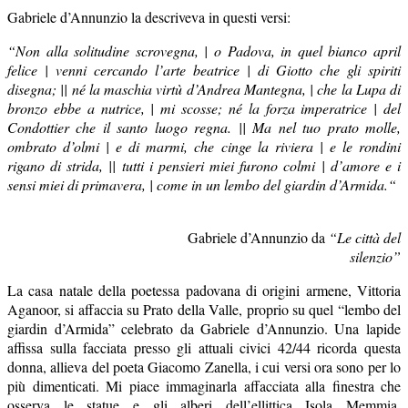
Gabriele d’Annunzio la descriveva in questi versi:
“Non alla solitudine scrovegna, | o Padova, in quel bianco april
felice | venni cercando l’arte beatrice | di Giotto che gli spiriti
disegna; || né la maschia virtù d’Andrea Mantegna, | che la Lupa di
bronzo ebbe a nutrice, | mi scosse; né la forza imperatrice | del
Condottier che il santo luogo regna. || Ma nel tuo prato molle,
ombrato d’olmi | e di marmi, che cinge la riviera | e le rondini
rigano di strida, || tutti i pensieri miei furono colmi | d’amore e i
sensi miei di primavera, | come in un lembo del giardin d’Armida.“
Gabriele d’Annunzio da
“Le città del
silenzio”
La casa natale della poetessa padovana di origini armene, Vittoria
Aganoor, si affaccia su Prato della Valle, proprio su quel “lembo del
giardin d’Armida” celebrato da Gabriele d’Annunzio. Una lapide
affissa sulla facciata presso gli attuali civici 42/44 ricorda questa
donna, allieva del poeta Giacomo Zanella, i cui versi ora sono per lo
più dimenticati. Mi piace immaginarla affacciata alla finestra che
osserva le statue e gli alberi dell’ellittica Isola Memmia,