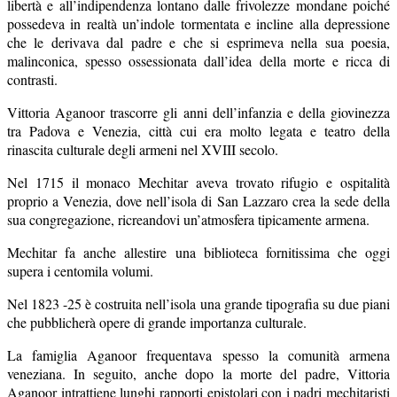
libertà e all’indipendenza lontano dalle frivolezze mondane poiché
possedeva in realtà un’indole tormentata e incline alla depressione
che le derivava dal padre e che si esprimeva nella sua poesia,
malinconica, spesso ossessionata dall’idea della morte e ricca di
contrasti.
Vittoria Aganoor trascorre gli anni dell’infanzia e della giovinezza
tra Padova e Venezia, città cui era molto legata e teatro della
rinascita culturale degli armeni nel XVIII secolo.
Nel 1715 il monaco Mechitar aveva trovato rifugio e ospitalità
proprio a Venezia, dove nell’isola di San Lazzaro crea la sede della
sua congregazione, ricreandovi un’atmosfera tipicamente armena.
Mechitar fa anche allestire una biblioteca fornitissima che oggi
supera i centomila volumi.
Nel 1823 -25 è costruita nell’isola una grande tipografia su due piani
che pubblicherà opere di grande importanza culturale.
La famiglia Aganoor frequentava spesso la comunità armena
veneziana. In seguito, anche dopo la morte del padre, Vittoria
Aganoor intrattiene lunghi rapporti epistolari con i padri mechitaristi