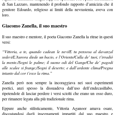
di San Lazzaro, mantenendo il profondo rapporto d’amicizia che il
genitore Edoardo, religioso ai limiti della nevrastenia, aveva con
loro.
Giacomo Zanella, il suo maestro
Il suo maestro e mentore, il poeta Giacomo Zanella la ritrae in questi
versi:
“Vittoria, a te, quando cadean le nevi/E tu pensosa al davanzal
sedevi/L’Aurora diede un bacio, e l’Oriente/Culla de’ tuoi, t’irradiò
la mente./Sogni le palme; il suono odi del Gange/Che de’ pagodi
alle scalee si frange;/Sogni il deserto; e dall’ardente clima/Pregna
intanto dal cor t’esce la rima.”
Zanella però non sempre la incoraggiava nei suoi esperimenti
poetici, anzi spesso la dissuadeva dall’uso dell’endecasillabo,
ripetendole di lasciar perdere i versi sciolti che erano un osso duro,
per rimanere legata alla più tradizionale rima.
Eppure anche stilisticamente, Vittoria Aganoor amava osare,
discostandosi dagli insegnamenti impartiti dal suo maestro e