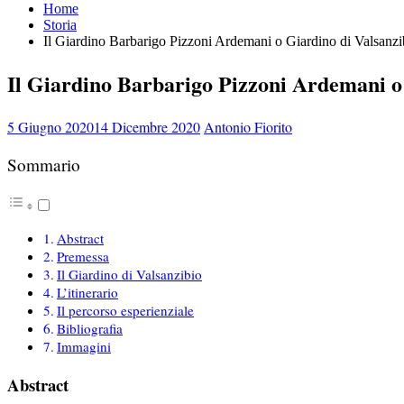
Home
Storia
Il Giardino Barbarigo Pizzoni Ardemani o Giardino di Valsanzi
Il Giardino Barbarigo Pizzoni Ardemani o
5 Giugno 2020
14 Dicembre 2020
Antonio Fiorito
Sommario
Abstract
Premessa
Il Giardino di Valsanzibio
L’itinerario
Il percorso esperienziale
Bibliografia
Immagini
Abstract