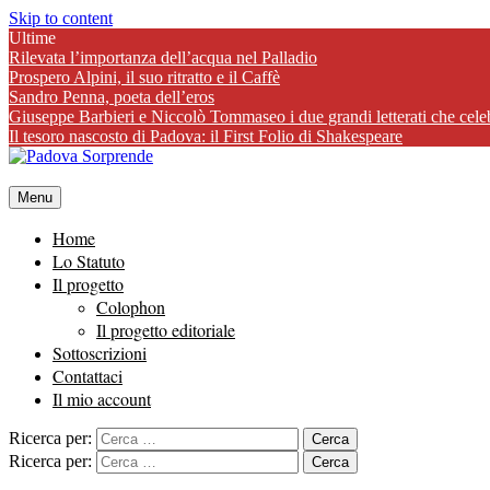
Skip to content
Ultime
Rilevata l’importanza dell’acqua nel Palladio
Prospero Alpini, il suo ritratto e il Caffè
Sandro Penna, poeta dell’eros
Giuseppe Barbieri e Niccolò Tommaseo i due grandi letterati che cele
Il tesoro nascosto di Padova: il First Folio di Shakespeare
Menu
Home
Lo Statuto
Il progetto
Colophon
Il progetto editoriale
Sottoscrizioni
Contattaci
Il mio account
Ricerca per:
Ricerca per: