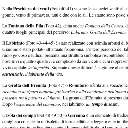
Peschiera dei venti
Nella
(Foto 40-41) vi sono le statuedei venti: al 
gonfie, vento di primavera, tutti e due con le ali. Le statue sono poste 
Fontana della Pila
La
(Foto 42), detta anche
Fontana della Conca
, 
quattro luoghi principali del percorso:
Labirinto, Grotta dell’Eremita, 
Labirinto
Il
(Foto 43-44-45) è stato realizzato con seimila arbusti di 
Giardino è stato portato all’attuale fisionomia. L’intero percorso del l
ruolo giocoso e ludico, presenta una struttura simbolica riscontrabile
nove trivi e quattro quadrivi è complicato da sei vicoli ciechi rappresent
vizio capitale:
la Superbia
. Superate queste difficoltà si giunge al cent
esistenziale
,
il
labirinto della vita.
Grotta dell’Eremita
Romitorio
La
(Foto 47) o
riferita alla vocazion
ricondotta al riparo naturale preistorico e alla condizione dell’uom
presente tra il passato e il futuro.
La grotta dell’Eremita si presenta
Dopo
l’esperienza del cammino,
nel labirinto
, un
tempo di sosta
.
Isola dei conigli
Garenna
L’
(Fot 48-49-50) o
è un elemento di tradiz
conigliera consiste in un’isoletta di forma ellittica e leggermente in ri
decorato, per impedire che i conigli fuggano dall’isola. Al centro si t