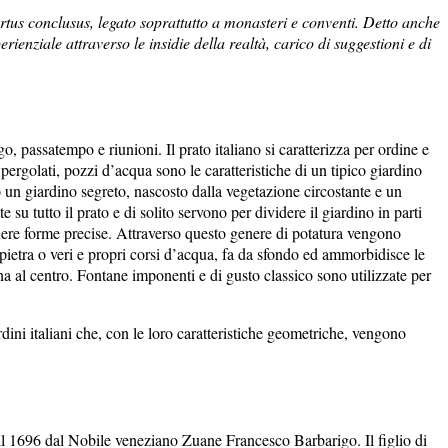
ortus conclusus, legato soprattutto a monasteri e conventi. Detto anche
ienziale attraverso le insidie della realtà, carico di suggestioni e di
, passatempo e riunioni. Il prato italiano si caratterizza per ordine e
ergolati, pozzi d’acqua sono le caratteristiche di un tipico giardino
 un giardino segreto, nascosto dalla vegetazione circostante e un
e su tutto il prato e di solito servono per dividere il giardino in parti
ttenere forme precise. Attraverso questo genere di potatura vengono
in pietra o veri e propri corsi d’acqua, fa da sfondo ed ammorbidisce le
a al centro. Fontane imponenti e di gusto classico sono utilizzate per
ardini italiani che, con le loro caratteristiche geometriche, vengono
e il 1696 dal Nobile veneziano Zuane Francesco Barbarigo. Il figlio di