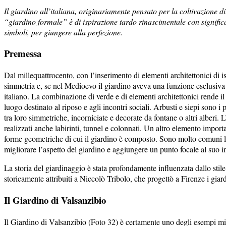
Il giardino all’italiana, originariamente pensato per la coltivazione 
“giardino formale” è di ispirazione tardo rinascimentale con significati
simboli, per giungere alla perfezione.
Premessa
Dal millequattrocento, con l’inserimento di elementi architettonici di i
simmetria e, se nel Medioevo il giardino aveva una funzione esclusiva d
italiano. La combinazione di verde e di elementi architettonici rende 
luogo destinato al riposo e agli incontri sociali. Arbusti e siepi sono i p
tra loro simmetriche, incorniciate e decorate da fontane o altri alberi. 
realizzati anche labirinti, tunnel e colonnati. Un altro elemento importa
forme geometriche di cui il giardino è composto. Sono molto comuni le p
migliorare l’aspetto del giardino e aggiungere un punto focale al suo i
La storia del giardinaggio è stata profondamente influenzata dallo stile d
storicamente attribuiti a Niccolò Tribolo, che progettò a Firenze i giard
Il Giardino di Valsanzibio
Il Giardino di Valsanzibio (Foto 32) è certamente uno degli esempi mi