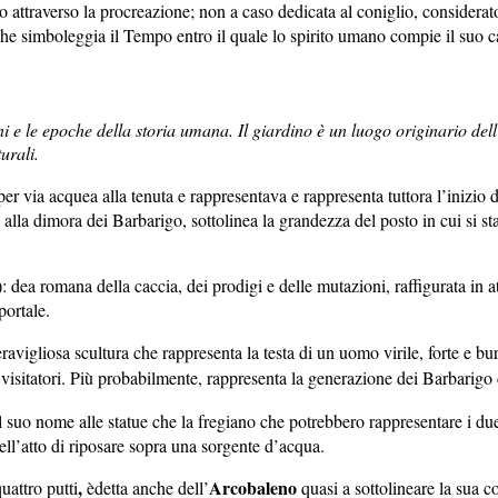
attraverso la procreazione; non a caso dedicata al coniglio, considerato 
 che simboleggia il Tempo entro il quale lo spirito umano compie il suo ca
ioni e le epoche della storia umana. Il giardino è un luogo originario 
urali.
 per via acquea alla tenuta e rappresentava e rappresenta tuttora l’inizio 
alla dimora dei Barbarigo, sottolinea la grandezza del posto in cui si s
: dea romana della caccia, dei prodigi e delle mutazioni, raffigurata in
portale.
avigliosa scultura che rappresenta la testa di un uomo virile, forte e bu
 visitatori. Più probabilmente, rappresenta la generazione dei Barbarigo d
 suo nome alle statue che la fregiano che potrebbero rappresentare i due 
ll’atto di riposare sopra una sorgente d’acqua.
,
Arcobaleno
uattro putti
èdetta anche dell’
quasi a sottolineare la sua c