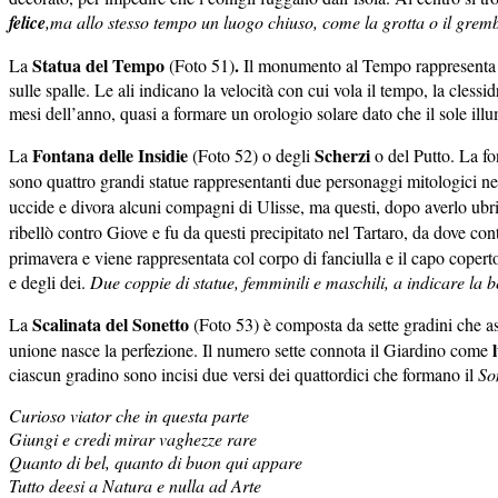
felice
,ma allo stesso tempo un luogo chiuso, come la grotta o il grem
Statua del Tempo
.
La
(Foto 51)
Il monumento al Tempo rappresent
sulle spalle. Le ali indicano la velocità con cui vola il tempo, la cless
mesi dell’anno, quasi a formare un orologio solare dato che il sole ill
Fontana delle Insidie
Scherzi
La
(Foto 52) o degli
o del Putto. La fo
sono quattro grandi statue rappresentanti due personaggi mitologici ne
uccide e divora alcuni compagni di Ulisse, ma questi, dopo averlo ubria
ribellò contro Giove e fu da questi precipitato nel Tartaro, da dove co
primavera e viene rappresentata col corpo di fanciulla e il capo coperto
e degli dei.
Due coppie di statue, femminili e maschili, a indicare la 
Scalinata del Sonetto
La
(Foto 53) è composta da sette gradini che asce
unione nasce la perfezione. Il numero sette connota il Giardino come
ciascun gradino sono incisi due versi dei quattordici che formano il
So
Curioso viator che in questa parte
Giungi e credi mirar vaghezze rare
Quanto di bel, quanto di buon qui appare
Tutto deesi a Natura e nulla ad Arte