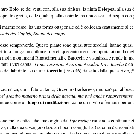
Eolo
Deiopea,
centro
, re dei venti con, alla sua sinistra, la ninfa
alla sua 
sopra tre grotte, delle quali, quella centrale, ha una cascata d’acqua con 
di marmo rosso, ha una forma ottagonale ed è collocata esattamente al ce
Isola dei Conigli, Statua del tempo.
bosso sempreverde. Queste piante sono quasi tutte secolari: hanno quasi q
abirinto, lungo un chilometro e cinquecento metri, comporta ottomila metri 
 in molti monumenti Rinascimentali e Barocchi e visualizza e rende in m
anti i vizi capitali
Gola, Lussuria, Avarizia, Accidia, Ira e Invidia
e da
torretta
ro del labirinto, su di una
(Foto 46) rialzata, dalla quale
si ha, 
e eremitica, cui il futuro Santo, Gregorio Barbarigo, rinunciò per abbracci
o nel grembo materno prima della nascita, ma può anche rappresentare l
luogo di meditazione
 dunque come un
, come un invito a fermarsi per una 
ione molto antica che trae origine dal
leporarium
romano e continua nei 
lievo, nella quale vengono lasciati liberi i conigli. La Garenna è circond
rova un padiglione esagonale sormontato da una cupola di rete metallica p