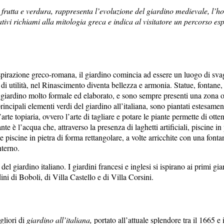
di frutta e verdura, rappresenta l’evoluzione del giardino medievale, l’h
vi richiami alla mitologia greca e indica al visitatore un percorso esper
spirazione greco-romana, il giardino comincia ad essere un luogo di svago
i utilità, nel Rinascimento diventa bellezza e armonia. Statue, fontane, p
il giardino molto formale ed elaborato, e sono sempre presenti una zona o
rincipali elementi verdi del giardino all’italiana, sono piantati estesament
L’arte topiaria, ovvero l’arte di tagliare e potare le piante permette di o
nte è l’acqua che, attraverso la presenza di laghetti artificiali, piscine 
iscine in pietra di forma rettangolare, a volte arricchite con una fontan
nterno.
el giardino italiano. I giardini francesi e inglesi si ispirano ai primi gi
ini di Boboli, di Villa Castello e di Villa Corsini.
gliori di
giardino all’italiana,
portato all’attuale splendore tra il 1665 