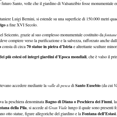
 futuro Santo, volle che il giardino di Valsanzibio fosse monumentale e
fontaniere Luigi Bernini, si estende su una superficie di 150.000 metri q
igo
a fine XVI Secolo.
 del Seicento, grazie al suo complesso monumentale costituito da
fontane
 deve compiere verso la purificazione e la salvezza, rafforzato anche dal
o
70 statue in pietra d’Istria
consta di circa
e altrettante sculture minori
dei più estesi ed integri giardini d’Epoca mondiali
, che è valso il p
Santo Eusebio
otevano accedere mediante la
valle di pesca
di
(da cui
V
Bagno di Diana
o Peschiera dei Fiumi
rova la peschiera denominata
, l
ntana della Pila
, si accede al
Gran Viale
lungo il quale sono presenti fo
Fontana dell’Estasi
vano otto statue, figure allegoriche del giardino e la