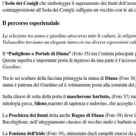
Isola dei Conigli
l’
che simboleggia il superamento dei limiti dell’uomo 
contrapposizione all’Isola dei Conigli, raffigura un vecchio con le ali
Il percorso esperienziale
La relazione tra uomo e giardino attraversa tutte le culture, le relig
Valsanzibio troviamo un elegante intreccio tra diverse espressioni cult
“Padiglione o Portale di Diana”
Il
(Foto 35) era l’entrata principale
Questa superba e importante porta di ingresso da una parte è l’accesso 
Giardino.
Diana
Tra le sei sculture della facciata primeggia la statua di
(Foto 36)
statua è patrona del Giardino ed è volutamente posta alla sommità del 
mascherone barbuto,
Sulla chiave di volta della porta il
(Foto 37) mer
Sileno
mitologia greca,
,maestro di sapienza e indovino, che accoglie i
Peschiera dei fiumi
Bagno di Diana
La
detta anche
(Foto 38) deve il
Bacchiglione, nell’atteggiamento classico di vecchio nudo e barbuto ne
Fontana dell’iride
La
(Foto 39), alimentata dagli zampilli emessi da q