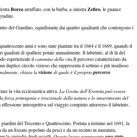
Borea
Zefiro
destra
arruffato, con la barba, a sinistra
, le guance
gradini.
ntro del Giardino, equidistante dai quattro quadranti che contengono i
uattrocento anni e sono state piantate tra il 1664 e il 1669, quando il
quadrati di spalliere potate annualmente. Il labirinto, al di là del
odo esperienzale il
cammino della vita
.Il percorso caratterizzato da
 un duplice circolo vizioso che rappresenta il settimo e più insidioso
finalmente, chiara la
visione
di quale è il proprio
percorso
are la vita ecclesiastica attiva.
La Grotta dell’Eremita può essere
a forza primigenia e irrazionale della natura e lo smarrimento del
riflessione introspettiva sul viaggio compiuto attraverso il labirinto.
giardini del Trecento e Quattrocento. Portata a termine nel 1691, la
ata da un fossato popolato da pesci e da un recinto in muratura,
er la custodia degli uccelli.
Questo luogo rappresenta
uno
stato