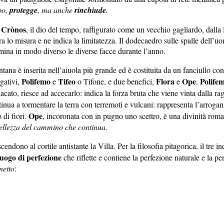
bo,
protegge
, ma anche
rinchiude
.
Crònos
a
, il dio del tempo, raffigurato come un vecchio gagliardo, dalla
idra lo misura e ne indica la limitatezza. Il dodecaedro sulle spalle dell’
umina in modo diverso le diverse facce durante l’anno.
ntana è inserita nell’aiuola più grande ed è costituita da un fanciullo co
Polifemo
Tifeo
Flora
Ope
Polife
gativi,
e
o Tifone, e due benefici,
e
.
cato, riesce ad accecarlo: indica la forza bruta che viene vinta dalla rag
ntinua a tormentare la terra con terremoti e vulcani: rappresenta l’arrog
Ope
 di fiori.
, incoronata con in pugno uno scettro, è una divinità roma
bellezza del cammino che continua.
ndono al cortile antistante la Villa. Per la filosofia pitagorica, il tre in
luogo di perfezione
che riflette e contiene la perfezione naturale e la p
netto
: