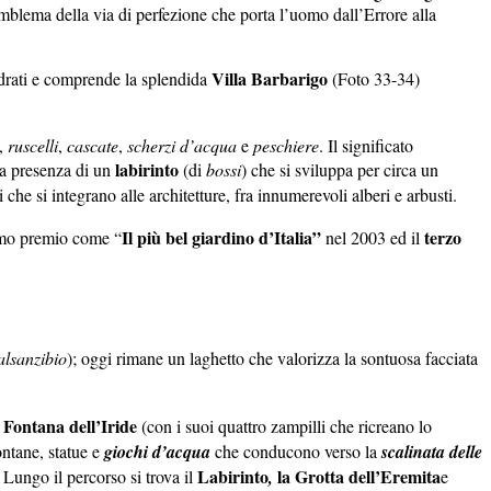
mblema della via di perfezione che porta l’uomo dall’Errore alla
Villa Barbarigo
uadrati e comprende la splendida
(Foto 33-34)
,
ruscelli
,
cascate
,
scherzi d’acqua
e
peschiere
. Il significato
labirinto
la presenza di un
(di
bossi
) che si sviluppa per circa un
 che si integrano alle architetture, fra innumerevoli alberi e arbusti.
Il più bel giardino d’Italia”
terzo
rimo premio come “
nel 2003 ed il
alsanzibio
); oggi rimane un laghetto che valorizza la sontuosa facciata
Fontana dell’Iride
a
(con i suoi quattro zampilli che ricreano lo
ntane, statue e
giochi d’acqua
che conducono verso la
scalinata delle
Labirinto
la
Grotta dell’Eremita
. Lungo il percorso si trova il
,
e