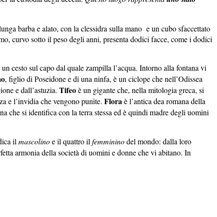
 lunga barba e alato, con la clessidra sulla mano e un cubo sfaccettato
uomo, curvo sotto il peso degli anni, presenta dodici facce, come i dodici
n un cesto sul capo dal quale zampilla l’acqua. Intorno alla fontana vi
mo
, figlio di Poseidone e di una ninfa, è un ciclope che nell’Odissea
Tifeo
ione e dall’astuzia.
è un gigante che, nella mitologia greca, si
Flora
anza e l’invidia che vengono punite.
è l’antica dea romana della
na che si identifica con la terra stessa ed è quindi madre degli uomini
dica il
mascolino
e il quattro il
femminino
del mondo: dalla loro
erfetta armonia della società di uomini e donne che vi abitano. In