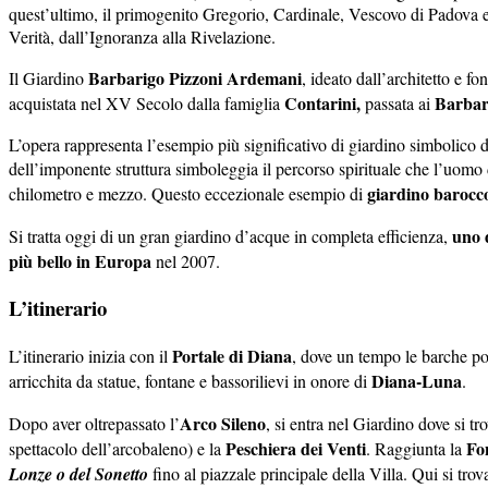
quest’ultimo, il primogenito Gregorio, Cardinale, Vescovo di Padova e
Verità, dall’Ignoranza alla Rivelazione.
Barbarigo Pizzoni Ardemani
Il Giardino
, ideato dall’architetto e 
Contarini,
Barbar
acquistata nel XV Secolo dalla famiglia
passata ai
L’opera rappresenta l’esempio più significativo di giardino simbolico
dell’imponente struttura simboleggia il percorso spirituale che l’uomo
giardino barocc
chilometro e mezzo. Questo eccezionale esempio di
uno 
Si tratta oggi di un gran giardino d’acque in completa efficienza,
più bello in Europa
nel 2007.
L’itinerario
Portale di Diana
L’itinerario inizia con il
, dove un tempo le barche p
Diana-Luna
arricchita da statue, fontane e bassorilievi in onore di
.
Arco Sileno
Dopo aver oltrepassato l’
, si entra nel Giardino dove si t
Peschiera dei Venti
Fo
spettacolo dell’arcobaleno) e la
. Raggiunta la
Lonze o del Sonetto
fino al piazzale principale della Villa. Qui si tro