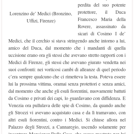
perdita del suo potente
protettore, il Duca
Lorenzino de’ Medici (Bronzino,
Francesco Maria della
Uffizi, Firenze)
Rovere, assassinato da
sicari di Cosimo I de’
Medici, che il cerchio si stava stringendo anche intorno a lui,
amico del Duca, dal momento che i mandanti di quella
uccisione erano ora gli stessi che avevano stretto rapporti con i
Medici di Firenze, gli stessi che avevano giurato vendetta nei
suoi confronti: nei vorticosi cambi di alleanze di quel periodo
c’era sempre qualcuno che ci rimetteva la testa. Poteva essere
lui la prossima vittima, oramai senza protettori e senza amici,
dal momento che anche gli esuli fiorentini, nuovamente battuti
da Cosimo e privati dei capi, lo guardavano con diffidenza. E
Venezia ora pullulava delle spie di Cosimo, da quando anche
gli Strozzi vi avevano acquistato casa e da lì tramavano, con
altri esuli fiorentini, contro i Medici. Si chiuse allora nel
Palazzo degli Strozzi, a Cannaregio, uscendo solamente per
incontrare Monsignor Della Casa, che aveva mostrato per lui