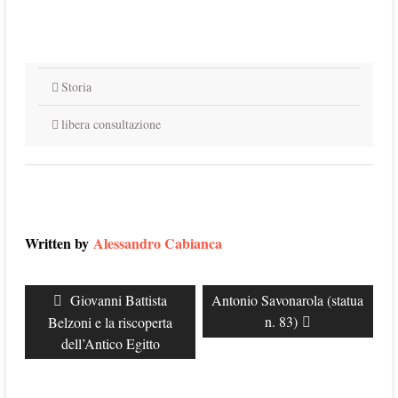
Storia
libera consultazione
Written by
Alessandro Cabianca
Navigazione
Previous
Giovanni Battista
Next
Antonio Savonarola (statua
articoli
post:
post:
n. 83)
Belzoni e la riscoperta
dell’Antico Egitto