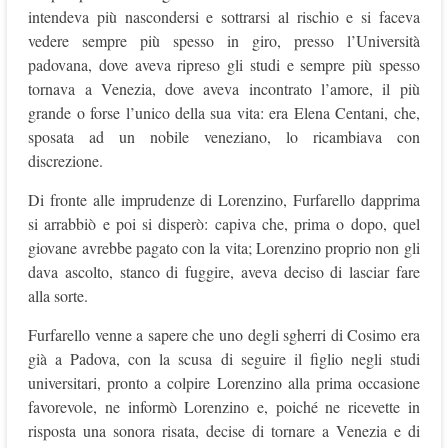
intendeva più nascondersi e sottrarsi al rischio e si faceva
vedere sempre più spesso in giro, presso l’Università
padovana, dove aveva ripreso gli studi e sempre più spesso
tornava a Venezia, dove aveva incontrato l’amore, il più
grande o forse l’unico della sua vita: era Elena Centani, che,
sposata ad un nobile veneziano, lo ricambiava con
discrezione.
Di fronte alle imprudenze di Lorenzino, Furfarello dapprima
si arrabbiò e poi si disperò: capiva che, prima o dopo, quel
giovane avrebbe pagato con la vita; Lorenzino proprio non gli
dava ascolto, stanco di fuggire, aveva deciso di lasciar fare
alla sorte.
Furfarello venne a sapere che uno degli sgherri di Cosimo era
già a Padova, con la scusa di seguire il figlio negli studi
universitari, pronto a colpire Lorenzino alla prima occasione
favorevole, ne informò Lorenzino e, poiché ne ricevette in
risposta una sonora risata, decise di tornare a Venezia e di