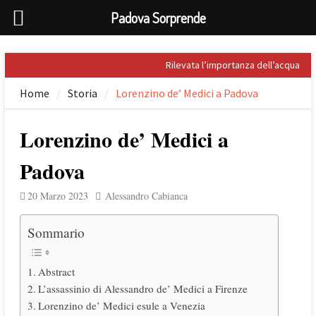
Padova Sorprende
Skip
Rilevata l’importanza dell’acqua
to
nel Palladio
Home
Storia
Lorenzino de’ Medici a Padova
content
Prospero Alpini, il suo ritratto e il
Caffè
Sandro Penna, poeta dell’eros
Lorenzino de’ Medici a
Giuseppe Barbieri e Niccolò
Tommaseo i due grandi letterati
Padova
che celebrarono Torreglia (PD)
Il tesoro nascosto di Padova: il
20 Marzo 2023
Alessandro Cabianca
First Folio di Shakespeare
Sommario
Abstract
L’assassinio di Alessandro de’ Medici a Firenze
Lorenzino de’ Medici esule a Venezia