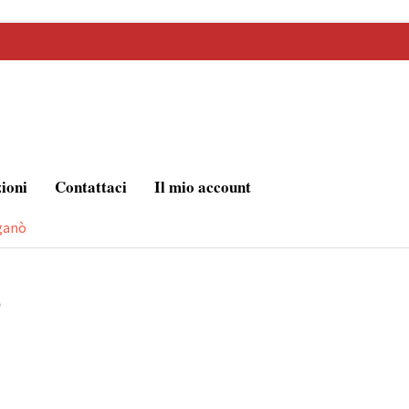
zioni
Contattaci
Il mio account
ganò
ò