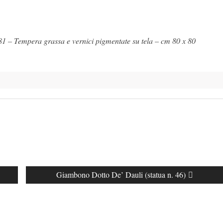
981 – Tempera grassa e vernici pigmentate su tela – cm 80 x 80
Next
Giambono Dotto De’ Dauli (statua n. 46)
post: