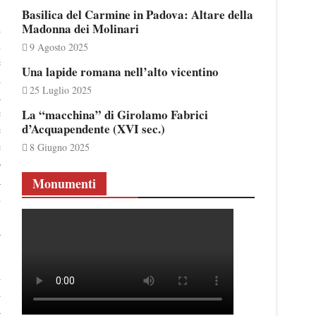
.
Basilica del Carmine in Padova: Altare della
Madonna dei Molinari
l
n
9 Agosto 2025
e
Una lapide romana nell’alto vicentino
l
25 Luglio 2025
a
e
La “macchina” di Girolamo Fabrici
d’Acquapendente (XVI sec.)
e
e
8 Giugno 2025
o
a
Monumenti
i
,
a
i
l
a