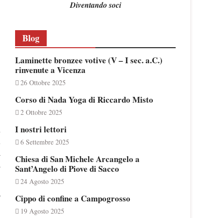
Diventando soci
Blog
Laminette bronzee votive (V – I sec. a.C.)
rinvenute a Vicenza
26 Ottobre 2025
Corso di Nada Yoga di Riccardo Misto
2 Ottobre 2025
I nostri lettori
i
n
6 Settembre 2025
a
Chiesa di San Michele Arcangelo a
a
Sant’Angelo di Piove di Sacco
24 Agosto 2025
o
Cippo di confine a Campogrosso
19 Agosto 2025