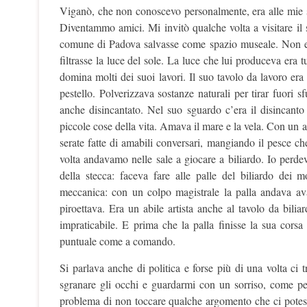
Viganò, che non conoscevo personalmente, era alle mie 
Diventammo amici. Mi invitò qualche volta a visitare il s
comune di Padova salvasse come spazio museale. Non ent
filtrasse la luce del sole. La luce che lui produceva era tut
domina molti dei suoi lavori. Il suo tavolo da lavoro era 
pestello. Polverizzava sostanze naturali per tirar fuori 
anche disincantato. Nel suo sguardo c’era il disincanto
piccole cose della vita. Amava il mare e la vela. Con un
serate fatte di amabili conversari, mangiando il pesce 
volta andavamo nelle sale a giocare a biliardo. Io perd
della stecca: faceva fare alle palle del biliardo dei
meccanica: con un colpo magistrale la palla andava avan
piroettava. Era un abile artista anche al tavolo da bili
impraticabile. E prima che la palla finisse la sua corsa
puntuale come a comando.
Si parlava anche di politica e forse più di una volta ci
sgranare gli occhi e guardarmi con un sorriso, come pe
problema di non toccare qualche argomento che ci potes