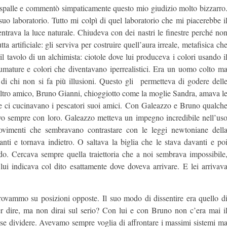
spalle e commentò simpaticamente questo mio giudizio molto bizzarro
uo laboratorio. Tutto mi colpì di quel laboratorio che mi piacerebbe i
rava la luce naturale. Chiudeva con dei nastri le finestre perché no
ta artificiale: gli serviva per costruire quell’aura irreale, metafisica ch
il tavolo di un alchimista: ciotole dove lui produceva i colori usando i
sfumature e colori che diventavano iperrealistici. Era un uomo colto m
 di chi non si fa più illusioni. Questo gli permetteva di godere dell
 altro amico, Bruno Gianni, chioggiotto come la moglie Sandra, amava l
che ci cucinavano i pescatori suoi amici. Con Galeazzo e Bruno qualch
evo sempre con loro. Galeazzo metteva un impegno incredibile nell’us
 movimenti che sembravano contrastare con le leggi newtoniane dell
ti e tornava indietro. O saltava la biglia che le stava davanti e po
ardo. Cercava sempre quella traiettoria che a noi sembrava impossibile
 lui indicava col dito esattamente dove doveva arrivare. E lei arrivav
 trovammo su posizioni opposte. Il suo modo di dissentire era quello d
r dire, ma non dirai sul serio? Con lui e con Bruno non c’era mai i
se dividere. Avevamo sempre voglia di affrontare i massimi sistemi m