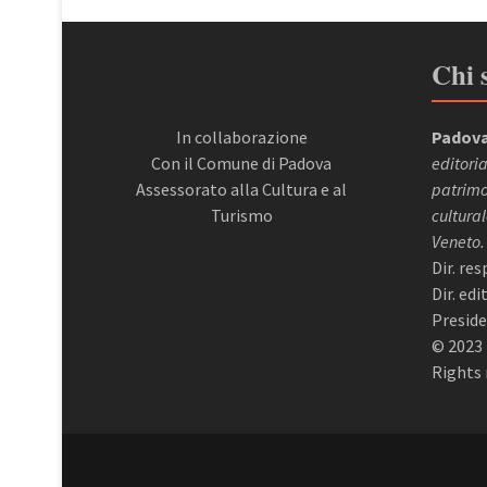
Chi 
In collaborazione
Padova
Con il Comune di Padova
editoria
Assessorato alla Cultura e al
patrimon
Turismo
cultural
Veneto.
Dir. re
Dir. ed
Preside
© 2023 
Rights 