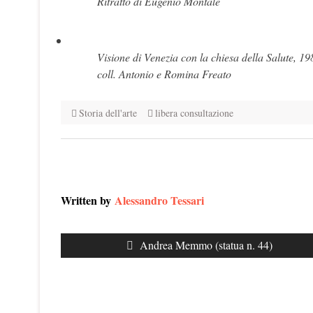
Ritratto di Eugenio Montale
Visione di Venezia con la chiesa della Salute, 1
coll. Antonio e Romina Freato
Storia dell'arte
libera consultazione
Written by
Alessandro Tessari
Navigazione
Previous
Andrea Memmo (statua n. 44)
articoli
post: