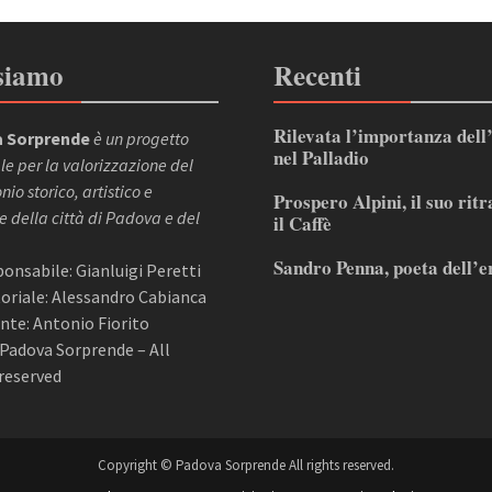
siamo
Recenti
Rilevata l’importanza dell
 Sorprende
è un progetto
nel Palladio
le per la valorizzazione del
io storico, artistico e
Prospero Alpini, il suo ritr
e della città di Padova e del
il Caffè
Sandro Penna, poeta dell’e
sponsabile: Gianluigi Peretti
itoriale: Alessandro Cabianca
nte: Antonio Fiorito
Padova Sorprende – All
reserved
Copyright © Padova Sorprende All rights reserved.