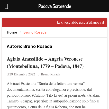
Padova Sorprende
Skip
La chiesa abbaziale a Villanova di
to
San Bonifacio
Home
Bruno Rosada
content
Rilevata l’importanza dell’acqua
nel Palladio
Prospero Alpini, il suo ritratto e il
Autore:
Bruno Rosada
Caffè
Sandro Penna, poeta dell’eros
Aglaia Anassilide – Angela Veronese
Giuseppe Barbieri e Niccolò
Tommaseo i due grandi letterati
(Montebelluna, 1779 – Padova, 1847)
che celebrarono Torreglia (PD)
29 Dicembre 2022
Bruno Rosada
Abstract Esiste una “Storia della letteratura veneta”
documentatissima, scritta con eleganza e precisione, dal
periodo romano (Catullo, Tito Livio) ai giorni nostri (Arslan,
Tamaro, Scarpa), reperibile in autopubblicazione solo fino al
quattrocento, a cura della figlia Roberta, che non ha