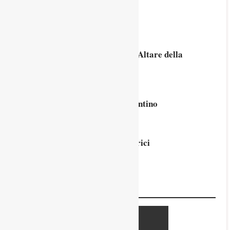
Cippo di confine a Campogrosso
19 Agosto 2025
Basilica del Carmine in Padova: Altare della
Madonna dei Molinari
9 Agosto 2025
Una lapide romana nell’alto vicentino
25 Luglio 2025
La “macchina” di Girolamo Fabrici
d’Acquapendente (XVI sec.)
8 Giugno 2025
Monumenti