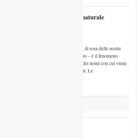
L’ enrosadira un fenomeno naturale
caratteristico delle Dolomiti
6 Dicembre 2025
Stefano De Vido
Abstract L’ enrosadira – cioè il tingersi di rosa delle nostre
montagne durante l’ aurora e il tramonto – è il fenomeno
sublime che forse più caratterizza uno dei nomi con cui viene
chiamato il nostro territorio: le Dolomiti. Le
Read more
Natura e paesaggio
Natura madre o matrigna