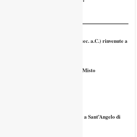
Diventando soci
Blog
Laminette bronzee votive (V – I sec. a.C.) rinvenute a
Vicenza
26 Ottobre 2025
Corso di Nada Yoga di Riccardo Misto
2 Ottobre 2025
I nostri lettori
6 Settembre 2025
Chiesa di San Michele Arcangelo a Sant’Angelo di
Piove di Sacco
24 Agosto 2025