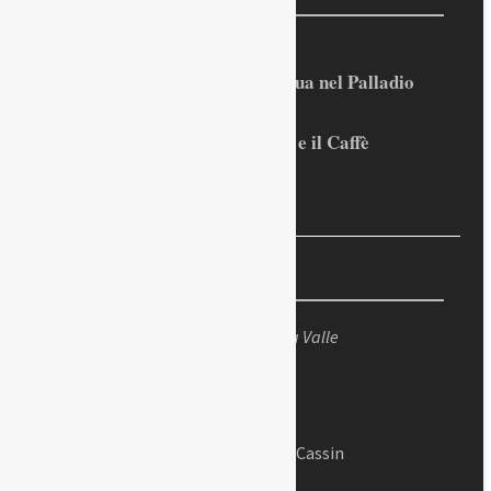
Rilevata l’importanza dell’acqua nel Palladio
Prospero Alpini, il suo ritratto e il Caffè
Sandro Penna, poeta dell’eros
La foto
Santa Giustina vista dal Prato della Valle
Messaggi d'amore di Adriano Cassin