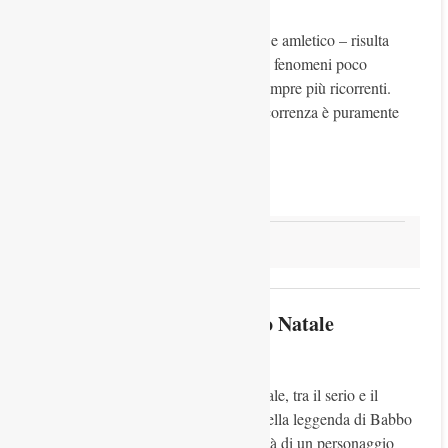
2 Marzo 2025
Stefano De Vido
Abstract Il dilemma – tra leopardiano e amletico – risulta
sempre più in auge in un mondo in cui fenomeni poco
prevedibili e poco controllabili sono sempre più ricorrenti.
Anche se quota parte della maggior ricorrenza è puramente
fittizia, poiché
Read more
Natura e paesaggio
La carta d’identità di Babbo Natale
6 Dicembre 2024
Stefano De Vido
Abstract In vista delle festività del Natale, tra il serio e il
faceto, Stefano de Vido ci introduce nella leggenda di Babbo
Natale ricollegandola alle molte identità di un personaggio