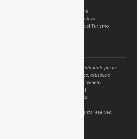
In collaborazione
Con il Comune di Padova
Assessorato alla Cultura e al Turismo
Chi siamo
Padova Sorprende
è un progetto editoriale per la
valorizzazione del patrimonio storico, artistico e
culturale della città di Padova e del Veneto.
Dir. responsabile: Gianluigi Peretti
Dir. editoriale: Alessandro Cabianca
Presidente: Antonio Fiorito
© 2023 Padova Sorprende – All Rights reserved
Recenti