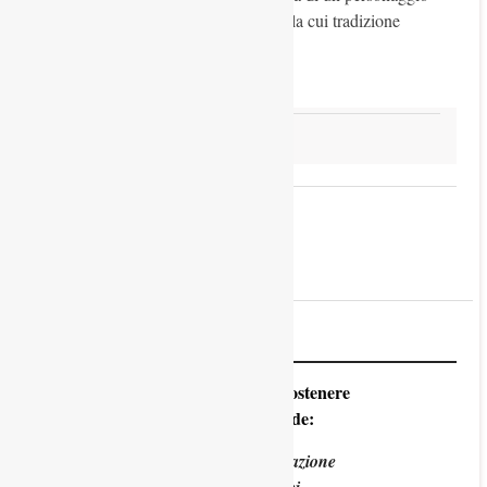
simbolo per tutti i bambini del mondo la cui tradizione
Read more
Storia
Navigazione
1
2
Successivi
articoli
Avvisi
Con un click potete sostenere
Padova Sorprende:
Con una libera donazione