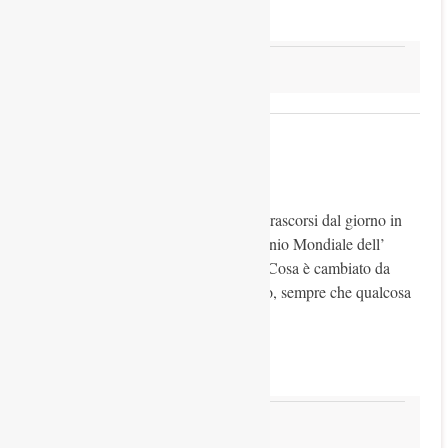
Read more
Eventi
Dolomiti – Unesco
10 Marzo 2026
Stefano De Vido
Premessa Sono oltre quindici gli anni trascorsi dal giorno in
cui le Dolomiti sono diventate Patrimonio Mondiale dell’
Umanità UNESCO: 26 giugno 2009. Cosa è cambiato da
allora, una volta tagliato quel traguardo, sempre che qualcosa
sia cambiato? A cosa
Read more
Natura e paesaggio