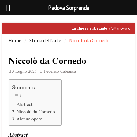
Padova Sorprende
Skip
La chiesa abbaziale a Villanova di
to
San Bonifacio
Home
Storia dell'arte
Niccolò da Cornedo
content
Rilevata l’importanza dell’acqua
nel Palladio
Prospero Alpini, il suo ritratto e il
Niccolò da Cornedo
Caffè
Sandro Penna, poeta dell’eros
3 Luglio 2025
Federico Cabianca
Giuseppe Barbieri e Niccolò
Tommaseo i due grandi letterati
Sommario
che celebrarono Torreglia (PD)
Abstract
Niccolò da Cornedo
Alcune opere
Abstract