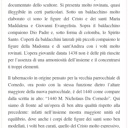
documentato dello scultore. Si presenta molto rovinata, quasi
illeggibile in certi particolari. Sotto un baldacchino molto
elaborato ci sono le figure del Cristo e dei santi Maria
Maddalena e Giovanni Evangelista. Sopra il baldacchino
compaiono Dio Padre e, sotto forma di colomba, lo Spirito
Santo. Coperti da baldacchini laterali più piccoli compaiono le
figure della Madonna e di sant’Andrea con i volti molto
rovinati. L’opera giovanile datata 1438 non è delle più riuscite
per l’assenza di una armoniosità dell’insieme e il concentrarsi
ti troppi elementi.
Il tabernacolo in origine pensato per la vecchia parrocchiale di
Cornedo, ora posto con la stessa funzione dietro l’altare
maggiore della nuova parrocchiale, è del 1440 come compare
dalla scritta in alto: “1440 M. Nicholaus Da Cornedo”. Qui
siamo di fronte ad un’opera di ben altra qualità rispetto alla
precedente: infatti nell’insieme mostra maggiore unità ed
equilibrio, dove anche i corpi delle figure dei santi sono ben
modellati, i volti ben curati, quello del Cristo molto espressivo,