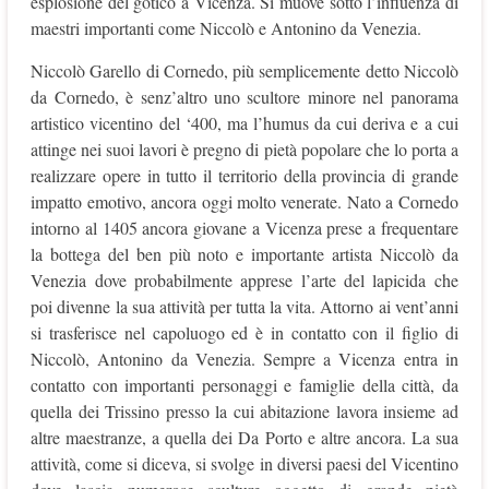
esplosione del gotico a Vicenza. Si muove sotto l’influenza di
maestri importanti come Niccolò e Antonino da Venezia.
Niccolò Garello di Cornedo, più semplicemente detto Niccolò
da Cornedo, è senz’altro uno scultore minore nel panorama
artistico vicentino del ‘400, ma l’humus da cui deriva e a cui
attinge nei
suoi lavori è pregno di pietà popolare che lo porta a
realizzare opere in tutto il territorio della provincia di grande
impatto emotivo, ancora oggi molto venerate. Nato a Cornedo
intorno al 1405 ancora giovane a Vicenza prese a frequentare
la bottega del ben più noto e importante artista Niccolò da
Venezia dove probabilmente apprese l’arte del lapicida che
poi divenne la sua attività per tutta la vita. Attorno ai vent’anni
si trasferisce nel capoluogo ed è in contatto con il figlio di
Niccolò, Antonino da Venezia. Sempre a Vicenza entra in
contatto con importanti personaggi e famiglie della città, da
quella dei Trissino presso la cui abitazione lavora insieme ad
altre maestranze, a quella dei Da Porto e altre ancora. La sua
attività, come si diceva, si svolge in diversi paesi del Vicentino