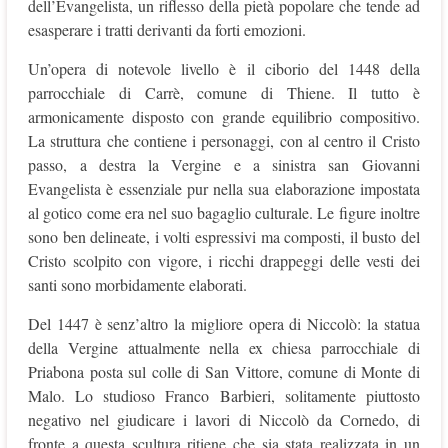
dell’Evangelista, un riflesso della pietà popolare che tende ad
esasperare i tratti derivanti da forti emozioni.
Un’opera di notevole livello è il ciborio del 1448 della
parrocchiale di Carrè, comune di Thiene. Il tutto è
armonicamente disposto con grande equilibrio compositivo.
La struttura che contiene i personaggi, con al centro il Cristo
passo, a destra la Vergine e a sinistra san Giovanni
Evangelista è essenziale pur nella sua elaborazione impostata
al gotico come era nel suo bagaglio culturale. Le figure inoltre
sono ben delineate, i volti espressivi ma composti, il busto del
Cristo scolpito con vigore, i ricchi drappeggi delle vesti dei
santi sono morbidamente elaborati.
Del 1447 è senz’altro la migliore opera di Niccolò: la statua
della Vergine attualmente nella ex chiesa parrocchiale di
Priabona posta sul colle di San Vittore, comune di Monte di
Malo. Lo studioso Franco Barbieri, solitamente piuttosto
negativo nel giudicare i lavori di Niccolò da Cornedo, di
fronte a questa scultura ritiene che sia stata realizzata in un