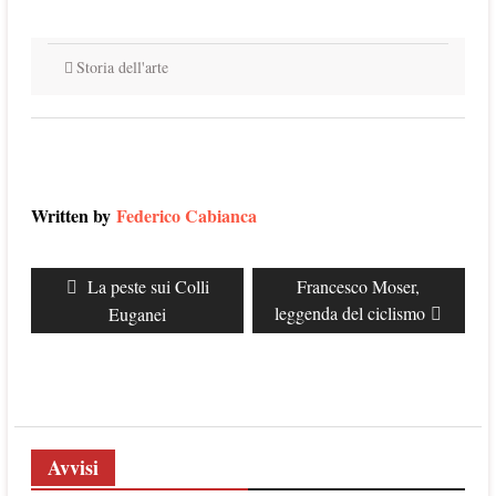
Storia dell'arte
Written by
Federico Cabianca
Navigazione
Previous
La peste sui Colli
Next
Francesco Moser,
articoli
post:
leggenda del ciclismo
post:
Euganei
Avvisi