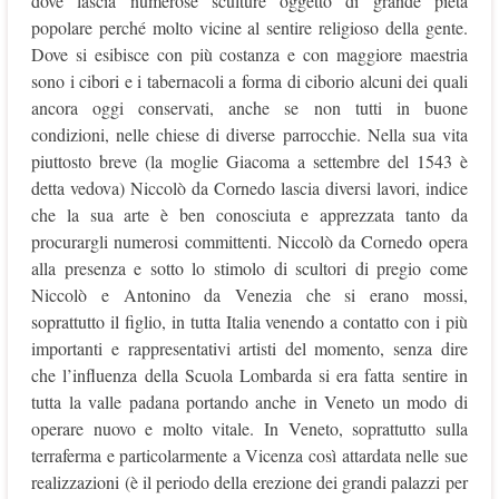
dove lascia numerose sculture oggetto di grande pietà
popolare perché molto vicine al sentire religioso della gente.
Dove si esibisce con più costanza e con maggiore maestria
sono i cibori e i tabernacoli a forma di ciborio alcuni dei quali
ancora oggi conservati, anche se non tutti in buone
condizioni, nelle chiese di diverse parrocchie. Nella sua vita
piuttosto breve (la moglie Giacoma a settembre del 1543 è
detta vedova) Niccolò da Cornedo lascia diversi lavori, indice
che la sua arte è ben conosciuta e apprezzata tanto da
procurargli numerosi committenti. Niccolò da Cornedo opera
alla presenza e sotto lo stimolo di scultori di pregio come
Niccolò e Antonino da Venezia che si erano mossi,
soprattutto il figlio, in tutta Italia venendo a contatto con i più
importanti e rappresentativi artisti del momento, senza dire
che l’influenza della Scuola Lombarda si era fatta sentire in
tutta la valle padana portando anche in Veneto un modo di
operare nuovo e molto vitale. In Veneto, soprattutto sulla
terraferma e particolarmente a Vicenza così attardata nelle sue
realizzazioni (è il periodo della erezione dei grandi palazzi per