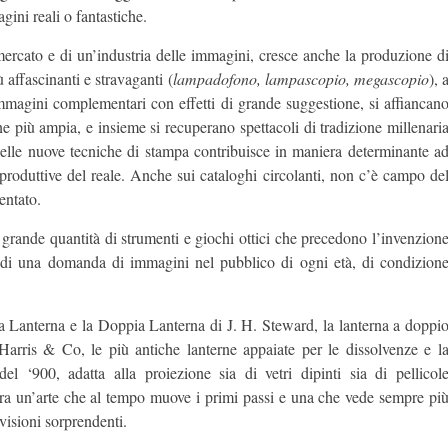
ini reali o fantastiche.
mercato e di un’industria delle immagini, cresce anche la produzione d
affascinanti e stravaganti (
lampadofono, lampascopio, megascopio
), 
 immagini complementari con effetti di grande suggestione, si affiancan
e più ampia, e insieme si recuperano spettacoli di tradizione millenari
delle nuove tecniche di stampa contribuisce in maniera determinante a
 riproduttive del reale. Anche sui cataloghi circolanti, non c’è campo de
sentato.
grande quantità di strumenti e giochi ottici che precedono l’invenzion
ne di una domanda di immagini nel pubblico di ogni età, di condizion
la Lanterna e la Doppia Lanterna di J. H. Steward, la lanterna a doppi
 Harris & Co, le più antiche lanterne appaiate per le dissolvenze e l
‘900, adatta alla proiezione sia di vetri dipinti sia di pellicol
 fra un’arte che al tempo muove i primi passi e una che vede sempre pi
 visioni sorprendenti.