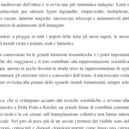
medioevale dell’ottica e si avvia una più sistematica indagine. Lenti 
tacolare per ottenere figure ingrandite, rimpicciolite, moltiplicate
e oscure, lanterne magiche, microscopi, telescopi e innumerevoli altr
i mezzi di animazione dell’immagine.
dere a pioggia su tutti i popoli della terra gli stessi saperi, le stess
mondi vicini e lontani, reali e fantastici.
 connessione tra le geniali intuizioni leonardesche e i primi important
he dei viaggiatori e il loro contributo alla rappresentazione scientific
ampa, aprono in pochi decenni la strada verso la rappresentazione di ogn
misura gli orizzonti visivi e conoscitivi dell’uomo: il microscopio svel
copio avvicina alla portata dello sguardo mondi lontanissimi, sempre sol
a, che si sviluppano accanto alle ricerche scientifiche, e avviano all
acelso a Della Porta a Kircher, un grande filone di contributi consent
l cui ruolo e la cui azione sull’immaginazione collettiva non hanno mino
ciale. Nel giro di poco più di un secolo i territori del visibile sono de
venzioni- conosciuti e disposti cronologicamente come lungo una caten