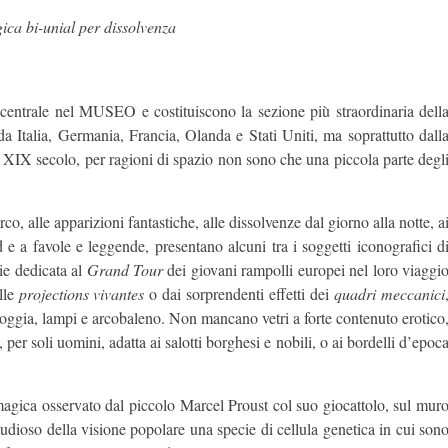
ca bi-unial per dissolvenza
entrale nel MUSEO e costituiscono la sezione più straordinaria dell
a Italia, Germania, Francia, Olanda e Stati Uniti, ma soprattutto dall
e XIX secolo, per ragioni di spazio non sono che una piccola parte degl
co, alle apparizioni fantastiche, alle dissolvenze dal giorno alla notte, a
 e a favole e leggende, presentano alcuni tra i soggetti iconografici d
ie dedicata al
Grand Tour
dei giovani rampolli europei nel loro viaggi
alle
projections vivantes
o dai sorprendenti effetti dei
quadri meccanici
oggia, lampi e arcobaleno. Non mancano vetri a forte contenuto erotico
r soli uomini, adatta ai salotti borghesi e nobili, o ai bordelli d’epoc
 magica osservato dal piccolo Marcel Proust col suo giocattolo, sul mur
tudioso della visione popolare una specie di cellula genetica in cui son