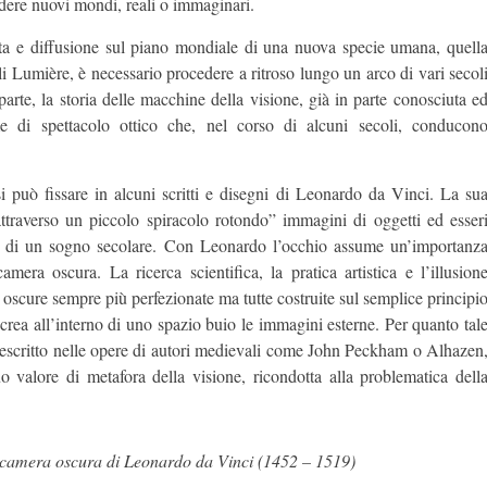
 vedere nuovi mondi, reali o immaginari.
ita e diffusione sul piano mondiale di una nuova specie umana, quell
li Lumière, è necessario procedere a ritroso lungo un arco di vari secol
rte, la storia delle macchine della visione, già in parte conosciuta e
rme di spettacolo ottico che, nel corso di alcuni secoli, conducon
i può fissare in alcuni scritti e disegni di Leonardo da Vinci. La su
attraverso un piccolo spiracolo rotondo” immagini di oggetti ed esser
ne di un sogno secolare. Con Leonardo l’occhio assume un’importanz
era oscura. La ricerca scientifica, la pratica artistica e l’illusion
e oscure sempre più perfezionate ma tutte costruite sul semplice principi
icrea all’interno di uno spazio buio le immagini esterne. Per quanto tal
i descritto nelle opere di autori medievali come John Peckham o Alhazen
o valore di metafora della visione, ricondotta alla problematica dell
a camera oscura di Leonardo da Vinci (1452 – 1519)