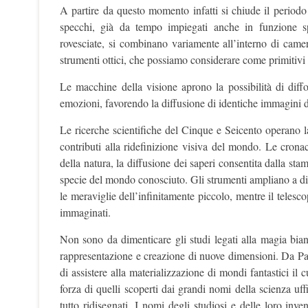
A partire da questo momento infatti si chiude il periodo 
specchi, già da tempo impiegati anche in funzione spet
rovesciate, si combinano variamente all’interno di camer
strumenti ottici, che possiamo considerare come primitiv
Le macchine della visione aprono la possibilità di diffon
emozioni, favorendo la diffusione di identiche immagini di 
Le ricerche scientifiche del Cinque e Seicento operano la
contributi alla ridefinizione visiva del mondo. Le cronac
della natura, la diffusione dei saperi consentita dalla st
specie del mondo conosciuto. Gli strumenti ampliano a dis
le meraviglie dell’infinitamente piccolo, mentre il teles
immaginati.
Non sono da dimenticare gli studi legati alla magia bianc
rappresentazione e creazione di nuove dimensioni. Da Par
di assistere alla materializzazione di mondi fantastici i
forza di quelli scoperti dai grandi nomi della scienza uffi
tutto ridisegnati. I nomi degli studiosi e delle loro in