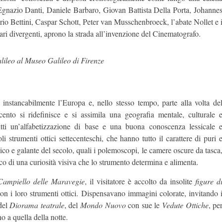
Egnazio Danti, Daniele Barbaro, Giovan Battista Della Porta, Johanne
io Bettini, Caspar Schott, Peter van Musschenbroeck, l’abate Nollet e 
ari divergenti, aprono la strada all’invenzione del Cinematografo.
lileo al Museo Galileo di Firenze
 instancabilmente l’Europa e, nello stesso tempo, parte alla volta de
cento si ridefinisce e si assimila una geografia mentale, culturale 
tti un’alfabetizzazione di base e una buona conoscenza lessicale 
i strumenti ottici settecenteschi, che hanno tutto il carattere di puri 
ico e galante del secolo, quali i polemoscopi, le camere oscure da tasca
lico di una curiosità visiva che lo strumento determina e alimenta.
Campiello delle Maravegie
, il visitatore è accolto da insolite
figure d
 con i loro strumenti ottici. Dispensavano immagini colorate, invitando 
del
Diorama teatrale
, del
Mondo Nuovo
con sue le
Vedute Ottiche
, pe
no a quella della notte.