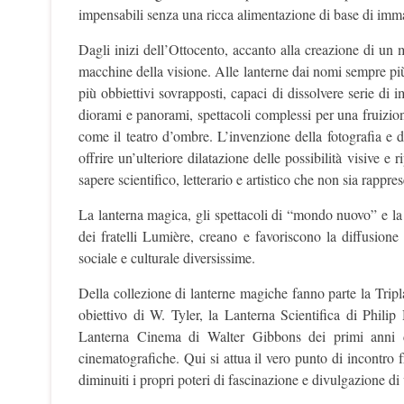
impensabili senza una ricca alimentazione di base di immag
Dagli inizi dell’Ottocento, accanto alla creazione di un 
macchine della visione. Alle lanterne dai nomi sempre più 
più obbiettivi sovrapposti, capaci di dissolvere serie di
diorami e panorami, spettacoli complessi per una fruizion
come il teatro d’ombre. L’invenzione della fotografia e 
offrire un’ulteriore dilatazione delle possibilità visive e
sapere scientifico, letterario e artistico che non sia rappre
La lanterna magica, gli spettacoli di “mondo nuovo” e la 
dei fratelli Lumière, creano e favoriscono la diffusio
sociale e culturale diversissime.
Della collezione di lanterne magiche fanno parte la Trip
obiettivo di W. Tyler, la Lanterna Scientifica di Philip
Lanterna Cinema di Walter Gibbons dei primi anni del 
cinematografiche. Qui si attua il vero punto di incontro
diminuiti i propri poteri di fascinazione e divulgazione di