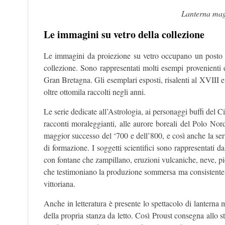
Lanterna magi
Le immagini su vetro
della collezione
Le immagini da proiezione su vetro occupano un posto c
collezione. Sono rappresentati molti esempi provenienti d
Gran Bretagna. Gli esemplari esposti, risalenti al XVIII 
oltre ottomila raccolti negli anni.
Le serie dedicate all’Astrologia, ai personaggi buffi del Cir
racconti moraleggianti, alle aurore boreali del Polo Nord
maggior successo del ‘700 e dell’800, e così anche la ser
di formazione. I soggetti scientifici sono rappresentati d
con fontane che zampillano, eruzioni vulcaniche, neve, pi
che testimoniano la produzione sommersa ma consistente, pe
vittoriana.
Anche in letteratura è presente lo spettacolo di lanterna
della propria stanza da letto. Così Proust consegna allo s