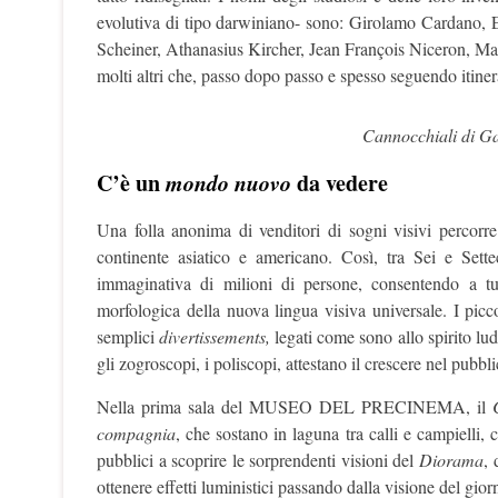
evolutiva di tipo darwiniano- sono: Girolamo Cardano, 
Scheiner, Athanasius Kircher, Jean François Niceron, Mar
molti altri che, passo dopo passo e spesso seguendo itiner
Cannocchiali di Ga
C’è un
mondo nuovo
da vedere
Una folla anonima di venditori di sogni visivi percorre
continente asiatico e americano. Così, tra Sei e Sette
immaginativa di milioni di persone, consentendo a tu
morfologica della nuova lingua visiva universale. I piccol
semplici
divertissements,
legati come sono allo spirito lud
gli zogroscopi, i poliscopi, attestano il crescere nel pubb
Nella prima sala del MUSEO DEL PRECINEMA, il
compagnia
, che sostano in laguna tra calli e campielli,
pubblici a scoprire le sorprendenti visioni del
Diorama
, 
ottenere effetti luministici passando dalla visione del gior