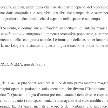
ccagna, animali, alberi della vita, vite dei martiri, episodi del Vecchio 
o dalle silografie alle acqueforti, dai libri alle stampe, dalle lastre pe
onografico ad alta densità, che si espande nello spazio e nel tempo.
l Seicento, si cominciano a diffondere gli spettacoli di lanterna magica
i
mondo nuovi
– attingono all’immensa iconosfera popolare e, al temp
chitettura, della scenografia teatrale. Le immagini delle lastre per lantern
, la morfologia e la sintassi di questa lingua e creano le prime forme d
 PRECINEMA
, una delle sale
 del 1646, si può veder scaturire la luce di una prima lanterna magic
immagini opera in profondità sullo spettatore, che diventa l’”icononauta”
cus”. Questa tipologia d’uomo presenta caratteristiche diverse rispett
to, in quanto i suoi spazi mentali e immaginativi si sono modificati 
grande facilità viaggi mentali di scoperta del “lontano” che sarebber