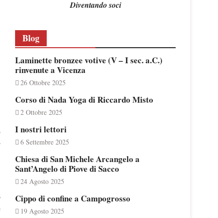
Diventando soci
Blog
Laminette bronzee votive (V – I sec. a.C.)
rinvenute a Vicenza
26 Ottobre 2025
Corso di Nada Yoga di Riccardo Misto
2 Ottobre 2025
I nostri lettori
o
6 Settembre 2025
e
Chiesa di San Michele Arcangelo a
Sant’Angelo di Piove di Sacco
24 Agosto 2025
o
Cippo di confine a Campogrosso
e
19 Agosto 2025