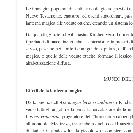
Le immagini popolari, di santi, carte da gioco, paesi di cu
Nuovo Testamento, catastrofi ed eventi straordinari, passan
lanterna magica alle vedute ottiche, creando un sistema ic
Da quando, grazie ad Athanasius Kircher, verso la fine de
i portatori di macchine ottiche – lanternisti o impresari d
stesso, pescano nei territori contigui della pittura, dell’ar
magica, o quelle delle vedute ottiche, formano il lessico
alfabetizzazione diffusa.
MUSEO DEL
Effetti della lanterna magica
Dalle pagine dell’
Ars magna lucis et umbrae
di Kircher,
verso tutti gli angoli della terra. La circolazione delle 
l’
uomo visionario
, progenitore dell’”homo cinematographi
all’uomo del Medioevo, ma anche a quello del Rinascimen
dilatati. È in grado – fin da piccolo – di compiere con 