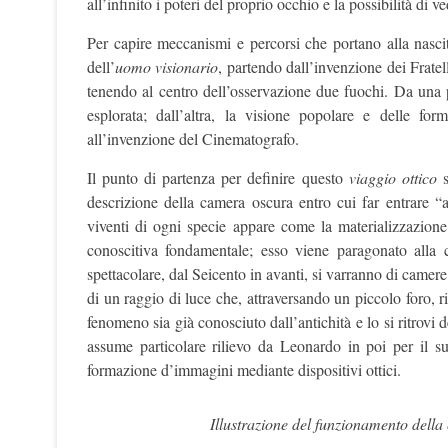
all’infinito i poteri del proprio occhio e la possibilità di
Per capire meccanismi e percorsi che portano alla nasc
dell’
uomo visionario
, partendo dall’invenzione dei Fratel
tenendo al centro dell’osservazione due fuochi. Da una pa
esplorata; dall’altra, la visione popolare e delle fo
all’invenzione del Cinematografo.
Il punto di partenza per definire questo
viaggio ottico
s
descrizione della camera oscura entro cui far entrare “
viventi di ogni specie appare come la materializzazio
conoscitiva fondamentale; esso viene paragonato alla cam
spettacolare, dal Seicento in avanti, si varranno di camer
di un raggio di luce che, attraversando un piccolo foro, r
fenomeno sia già conosciuto dall’antichità e lo si ritrov
assume particolare rilievo da Leonardo in poi per il su
formazione d’immagini mediante dispositivi ottici.
Illustrazione del funzionamento dell