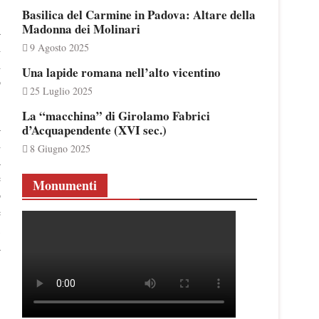
Basilica del Carmine in Padova: Altare della
Madonna dei Molinari
a
i
9 Agosto 2025
d
Una lapide romana nell’alto vicentino
o
25 Luglio 2025
La “macchina” di Girolamo Fabrici
a
d’Acquapendente (XVI sec.)
i
8 Giugno 2025
a
e
Monumenti
o
e
,
a