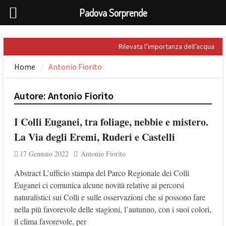
Padova Sorprende
Skip
Rilevata l’importanza dell’acqua
to
nel Palladio
Home
Antonio Fiorito
content
Prospero Alpini, il suo ritratto e il
Caffè
Sandro Penna, poeta dell’eros
Autore:
Antonio Fiorito
Giuseppe Barbieri e Niccolò
Tommaseo i due grandi letterati
I Colli Euganei, tra foliage, nebbie e mistero.
che celebrarono Torreglia (PD)
Il tesoro nascosto di Padova: il
La Via degli Eremi, Ruderi e Castelli
First Folio di Shakespeare
17 Gennaio 2022
Antonio Fiorito
Abstract L’ufficio stampa del Parco Regionale dei Colli
Euganei ci comunica alcune novità relative ai percorsi
naturalistici sui Colli e sulle osservazioni che si possono fare
nella più favorevole delle stagioni, l’autunno, con i suoi colori,
il clima favorevole, per