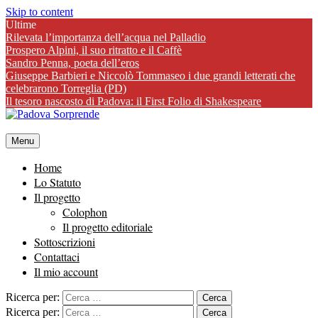
Skip to content
Ultime
Rilevata l’importanza dell’acqua nel Palladio
Prospero Alpini, il suo ritratto e il Caffè
Sandro Penna, poeta dell’eros
Giuseppe Barbieri e Niccolò Tommaseo i due grandi letterati che
celebrarono Torreglia (PD)
Il tesoro nascosto di Padova: il First Folio di Shakespeare
Menu
Home
Lo Statuto
Il progetto
Colophon
Il progetto editoriale
Sottoscrizioni
Contattaci
Il mio account
Ricerca per:
Ricerca per: