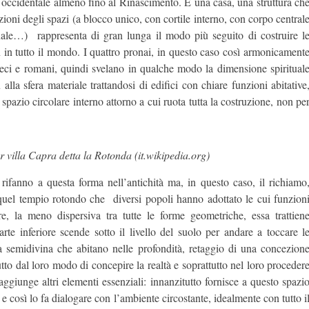
ura occidentale almeno fino al Rinascimento. È una casa, una struttura ch
ioni degli spazi (a blocco unico, con cortile interno, con corpo central
onale…) rappresenta di gran lunga il modo più seguito di costruire l
 in tutto il mondo. I quattro pronai, in questo caso così armonicament
greci e romani, quindi svelano in qualche modo la dimensione spiritual
lla sfera materiale trattandosi di edifici con chiare funzioni abitative
spazio circolare interno attorno a cui ruota tutta la costruzione, non pe
r villa Capra detta la Rotonda (it.wikipedia.org)
ifanno a questa forma nell’antichità ma, in questo caso, il richiamo
 quel tempio rotondo che diversi popoli hanno adottato le cui funzion
e, la meno dispersiva tra tutte le forme geometriche, essa trattien
te inferiore scende sotto il livello del suolo per andare a toccare l
ura semidivina che abitano nelle profondità, retaggio di una concezion
tto dal loro modo di concepire la realtà e soprattutto nel loro proceder
aggiunge altri elementi essenziali: innanzitutto fornisce a questo spazi
a e così lo fa dialogare con l’ambiente circostante, idealmente con tutto i