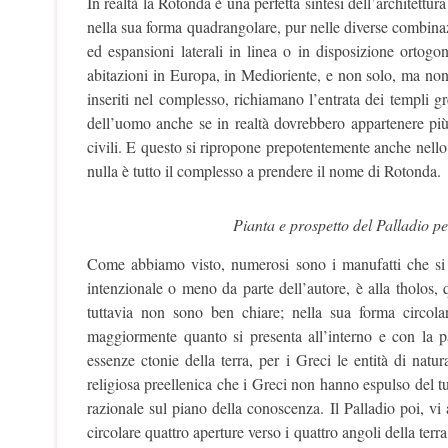
In realtà la Rotonda è una perfetta sintesi dell’architett
nella sua forma quadrangolare, pur nelle diverse combinaz
ed espansioni laterali in linea o in disposizione ortog
abitazioni in Europa, in Medioriente, e non solo, ma non
inseriti nel complesso, richiamano l’entrata dei templi 
dell’uomo anche se in realtà dovrebbero appartenere più a
civili. E questo si ripropone prepotentemente anche nello 
nulla è tutto il complesso a prendere il nome di Rotonda.
Pianta e prospetto del Palladio pe
Come abbiamo visto, numerosi sono i manufatti che si r
intenzionale o meno da parte dell’autore, è alla tholos,
tuttavia non sono ben chiare; nella sua forma circolar
maggiormente quanto si presenta all’interno e con la par
essenze ctonie della terra, per i Greci le entità di nat
religiosa preellenica che i Greci non hanno espulso del tu
razionale sul piano della conoscenza. Il Palladio poi, vi 
circolare quattro aperture verso i quattro angoli della terr