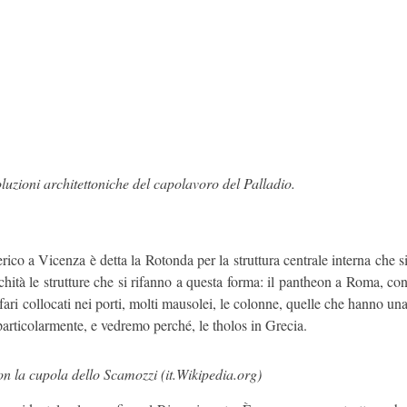
oluzioni architettoniche del capolavoro del Palladio.
rico a Vicenza è detta la Rotonda per la struttura centrale interna che s
chità le strutture che si rifanno a questa forma: il pantheon a Roma, co
ari collocati nei porti, molti mausolei, le colonne, quelle che hanno un
particolarmente, e vedremo perché, le tholos in Grecia.
n la cupola dello Scamozzi (it.Wikipedia.org)