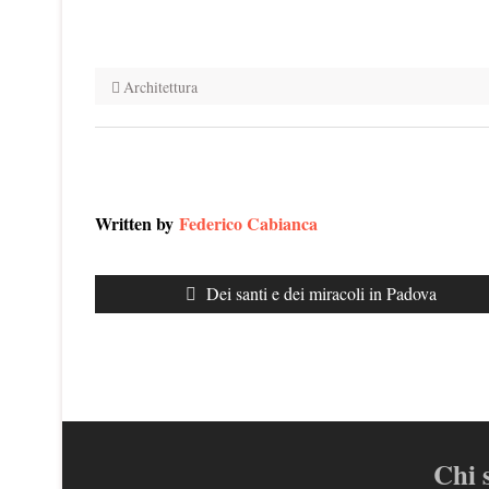
Architettura
Written by
Federico Cabianca
Navigazione
Previous
Dei santi e dei miracoli in Padova
articoli
post:
Chi 