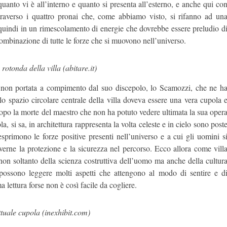
anto vi è all’interno e quanto si presenta all’esterno, e anche qui co
ttraverso i quattro pronai che, come abbiamo visto, si rifanno ad un
 quindi in un rimescolamento di energie che dovrebbe essere preludio d
ombinazione di tutte le forze che si muovono nell’universo.
rotonda della villa (abitare.it)
o non portata a compimento dal suo discepolo, lo Scamozzi, che ne h
o lo spazio circolare centrale della villa doveva essere una vera cupola 
dopo la morte del maestro che non ha potuto vedere ultimata la sua oper
 si sa, in architettura rappresenta la volta celeste e in cielo sono post
e esprimono le forze positive presenti nell’universo e a cui gli uomini s
erne la protezione e la sicurezza nel percorso. Ecco allora come vill
non soltanto della scienza costruttiva dell’uomo ma anche della cultur
 possono leggere molti aspetti che attengono al modo di sentire e d
 lettura forse non è così facile da cogliere.
ttuale cupola (inexhibit.com)