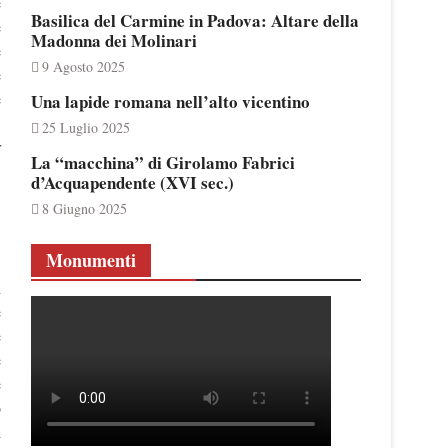
e
Basilica del Carmine in Padova: Altare della
e
Madonna dei Molinari
e
9 Agosto 2025
e
e
Una lapide romana nell’alto vicentino
,
25 Luglio 2025
r
La “macchina” di Girolamo Fabrici
d’Acquapendente (XVI sec.)
8 Giugno 2025
Monumenti
,
i
e
e
e
e
o
l