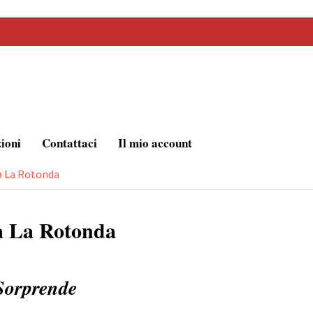
zioni
Contattaci
Il mio account
ta La Rotonda
ta La Rotonda
Sorprende