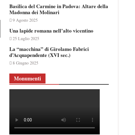
Basilica del Carmine in Padova: Altare della
Madonna dei Molinari
9 Agosto 2025
Una lapide romana nell’alto vicentino
25 Luglio 2025
La “macchina” di Girolamo Fabrici
d’Acquapendente (XVI sec.)
8 Giugno 2025
Monumenti