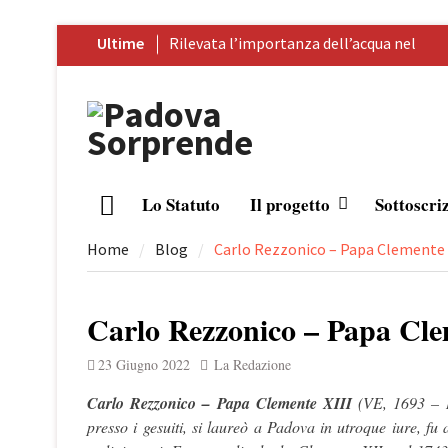
Skip
Ultime
Rilevata l’importanza dell’acqua nel
to
Palladio
content
Prospero Alpini, il suo ritratto e il
Caffè
Sandro Penna, poeta dell’eros
Giuseppe Barbieri e Niccolò
Tommaseo i due grandi letterati che
Lo Statuto
Il progetto
Sottoscri
Home
celebrarono Torreglia (PD)
Il tesoro nascosto di Padova: il First
Home
Blog
Carlo Rezzonico – Papa Clemente XI
Folio di Shakespeare
Carlo Rezzonico – Papa Clem
23 Giugno 2022
La Redazione
Carlo Rezzonico – Papa Clemente XIII
(VE, 1693 – R
presso i gesuiti, si laureò a Padova in utroque iure, f