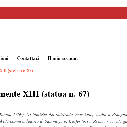
zioni
Contattaci
Il mio account
II (statua n. 67)
ente XIII (statua n. 67)
oma, 1769). Di famiglia del patriziato veneziano, studiò a Bologn
u abate commendatario di Summaga e, trasferitosi a Roma, ricevette gl