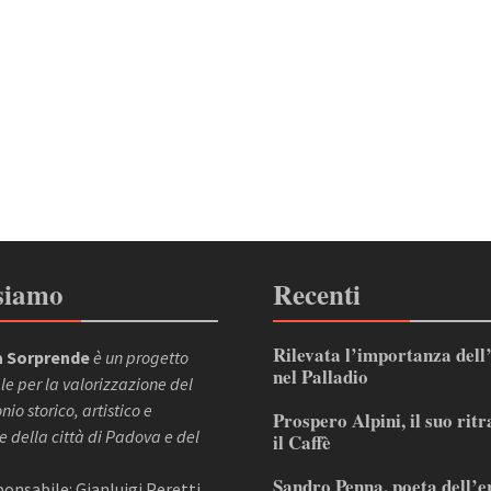
siamo
Recenti
Rilevata l’importanza dell
 Sorprende
è un progetto
nel Palladio
le per la valorizzazione del
io storico, artistico e
Prospero Alpini, il suo ritr
e della città di Padova e del
il Caffè
Sandro Penna, poeta dell’e
sponsabile: Gianluigi Peretti