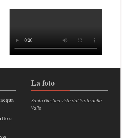
La foto
’acqua
Santa Giustina vista dal Prato della
Valle
atto e
ros