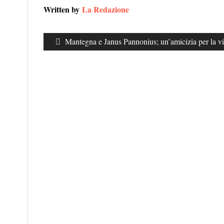
Written by
La Redazione
Navigazione
Previous
Mantegna e Janus Pannonius; un’amicizia per la vi
articoli
post: