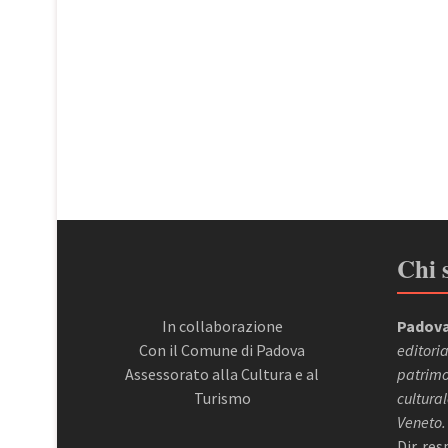
Chi 
In collaborazione
Padova
Con il Comune di Padova
editoria
Assessorato alla Cultura e al
patrimon
Turismo
cultural
Veneto.
Dir. re