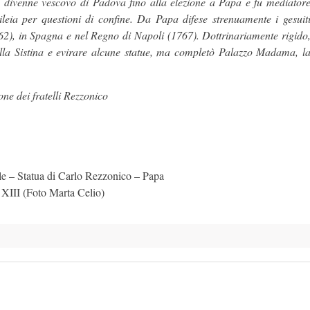
3 divenne vescovo di Padova fino alla elezione a Papa e fu mediator
ileia per questioni di confine. Da Papa difese strenuamente i gesuit
962), in Spagna e nel Regno di Napoli (1767). Dottrinariamente rigido
ella Sistina e evirare alcune statue, ma completò Palazzo Madama, l
ne dei fratelli Rezzonico
le – Statua di Carlo Rezzonico – Papa
XIII (Foto Marta Celio)