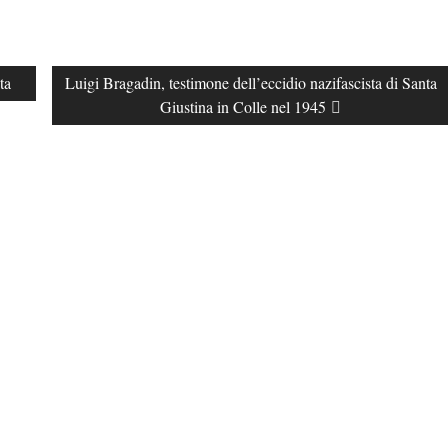
ta
Next
Luigi Bragadin, testimone dell’eccidio nazifascista di Santa
post:
Giustina in Colle nel 1945