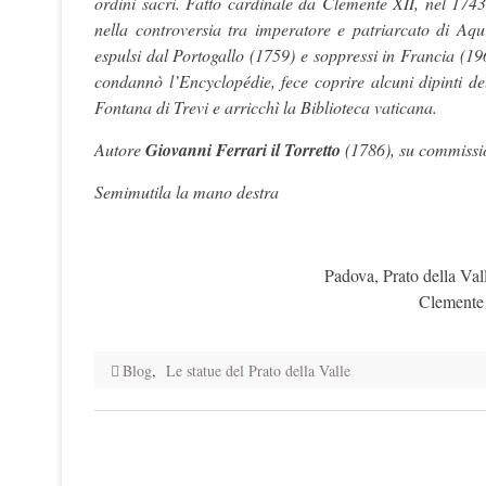
ordini sacri. Fatto cardinale da Clemente XII, nel 174
nella controversia tra imperatore e patriarcato di Aqu
espulsi dal Portogallo (1759) e soppressi in Francia (1
condannò l’Encyclopédie, fece coprire alcuni dipinti d
Fontana di Trevi e arricchì la Biblioteca vaticana.
Autore
Giovanni Ferrari il Torretto
(1786), su commissio
Semimutila la mano destra
Padova, Prato della Val
Clemente 
Blog
,
Le statue del Prato della Valle