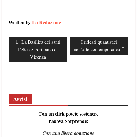
Written by
La Redazione
Navigazione
Previous
La Basilica dei santi
Next
I riflessi quantistici
articoli
post:
nell’arte contemporanea
post:
Felice e Fortunato di
Vicenza
Avvisi
Con un click potete sostenere
Padova Sorprende:
Con una libera donazione