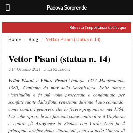
Padova Sorprende
Skip
Rilevata l’importanza dell’acqua
to
nel Palladio
Home
Blog
Vettor Pisani (statua n. 14)
content
Prospero Alpini, il suo ritratto e il
Caffè
Sandro Penna, poeta dell’eros
Vettor Pisani (statua n. 14)
Giuseppe Barbieri e Niccolò
Tommaseo i due grandi letterati
14 Gennaio 2021
La Redazione
che celebrarono Torreglia (PD)
Il tesoro nascosto di Padova: il
Vettor Pisani
, o
Vittore Pisani
(Venezia, 1324–Manfredonia,
First Folio di Shakespeare
1380), Capitano da mar della Serenissima. Ebbe alterne
vicissitudini e fu più volte processato e condannato per
sconfitte subite dalla flotta veneziana durante il suo comando,
come contro i genovesi, che lo fecero prigioniero, nel 1354.
Più volte riprese le sue funzioni come contro il re d’Ungheria
e contro gli Aragonesi in Sicilia; con Carlo Zeno fu il
principale artefice della vittoria sui genovesi nella Guerra di