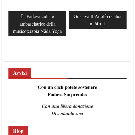
Navigazione
Previous
Padova culla e
Next
Gustavo II Adolfo (statua
articoli
post:
post:
n. 60)
ambasciatrice della
musicoterapia Nāda Yoga
Avvisi
Con un click potete sostenere
Padova Sorprende:
Con una libera donazione
Diventando soci
Blog