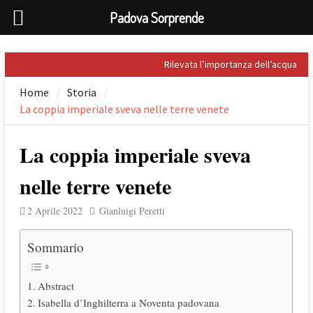
Padova Sorprende
Skip
Rilevata l’importanza dell’acqua
to
nel Palladio
Home
Storia
content
Prospero Alpini, il suo ritratto e il
La coppia imperiale sveva nelle terre venete
Caffè
Sandro Penna, poeta dell’eros
Giuseppe Barbieri e Niccolò
La coppia imperiale sveva
Tommaseo i due grandi letterati
che celebrarono Torreglia (PD)
nelle terre venete
Il tesoro nascosto di Padova: il
First Folio di Shakespeare
2 Aprile 2022
Gianluigi Peretti
Sommario
Abstract
Isabella d’Inghilterra a Noventa padovana