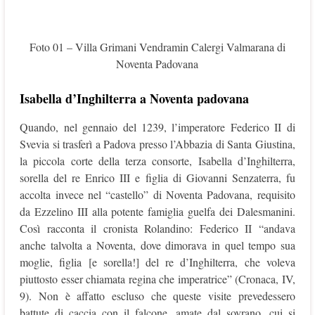
Foto 01 – Villa Grimani Vendramin Calergi Valmarana di
Noventa Padovana
Isabella d’Inghilterra a Noventa padovana
Quando, nel gennaio del 1239, l’imperatore Federico II di
Svevia si trasferì a Padova presso l’Abbazia di Santa Giustina,
la piccola corte della terza consorte, Isabella d’Inghilterra,
sorella del re Enrico III e figlia di Giovanni Senzaterra, fu
accolta invece nel “castello” di Noventa Padovana, requisito
da Ezzelino III alla potente famiglia guelfa dei Dalesmanini.
Così racconta il cronista Rolandino: Federico II “andava
anche talvolta a Noventa, dove dimorava in quel tempo sua
moglie, figlia [e sorella!] del re d’Inghilterra, che voleva
piuttosto esser chiamata regina che imperatrice” (Cronaca, IV,
9). Non è affatto escluso che queste visite prevedessero
battute di caccia con il falcone, amate dal sovrano, cui si