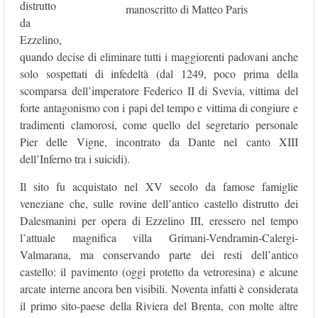
distrutto
manoscritto di Matteo Paris
da
Ezzelino,
quando decise di eliminare tutti i maggiorenti padovani anche
solo sospettati di infedeltà (dal 1249, poco prima della
scomparsa dell’imperatore Federico II di Svevia, vittima del
forte antagonismo con i papi del tempo e vittima di congiure e
tradimenti clamorosi, come quello del segretario personale
Pier delle Vigne, incontrato da Dante nel canto XIII
dell’Inferno tra i suicidi).
Il sito fu acquistato nel XV secolo da famose famiglie
veneziane che, sulle rovine dell’antico castello distrutto dei
Dalesmanini per opera di Ezzelino III, eressero nel tempo
l’attuale magnifica villa Grimani-Vendramin-Calergi-
Valmarana, ma conservando parte dei resti dell’antico
castello: il pavimento (oggi protetto da vetroresina) e alcune
arcate interne ancora ben visibili. Noventa infatti è considerata
il primo sito-paese della Riviera del Brenta, con molte altre