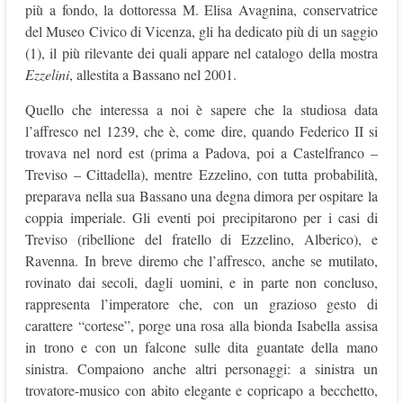
più a fondo, la dottoressa M. Elisa Avagnina, conservatrice
del Museo Civico di Vicenza, gli ha dedicato più di un saggio
(1), il più rilevante dei quali appare nel catalogo della mostra
Ezzelini
, allestita a Bassano nel 2001.
Quello che interessa a noi è sapere che la studiosa data
l’affresco nel 1239, che è, come dire, quando Federico II si
trovava nel nord est (prima a Padova, poi a Castelfranco –
Treviso – Cittadella), mentre Ezzelino, con tutta probabilità,
preparava nella sua Bassano una degna dimora per ospitare la
coppia imperiale. Gli eventi poi precipitarono per i casi di
Treviso (ribellione del fratello di Ezzelino, Alberico), e
Ravenna. In breve diremo che l’affresco, anche se mutilato,
rovinato dai secoli, dagli uomini, e in parte non concluso,
rappresenta l’imperatore che, con un grazioso gesto di
carattere “cortese”, porge una rosa alla bionda Isabella assisa
in trono e con un falcone sulle dita guantate della mano
sinistra. Compaiono anche altri personaggi: a sinistra un
trovatore-musico con abito elegante e copricapo a becchetto,